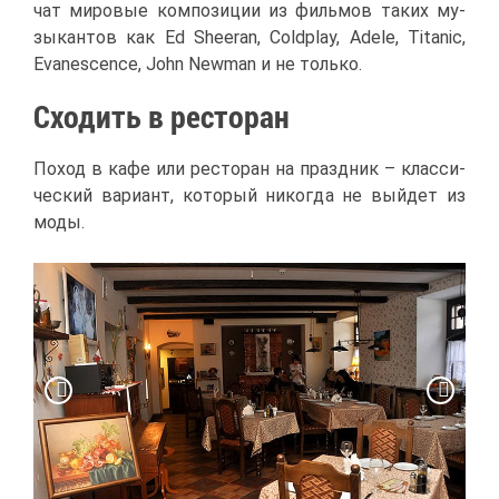
чат ми­ро­вые ком­по­зи­ции из филь­мов та­ких му­
зы­кан­тов как Ed Sheeran, Coldplay, Adele, Titanic,
Evanescence, John Newman и не толь­ко.
Схо­дить в ре­сто­ран
По­ход в ка­фе или ре­сто­ран на празд­ник – клас­си­
че­ский ва­ри­ант, ко­то­рый ни­ко­гда не вый­дет из
мо­ды.