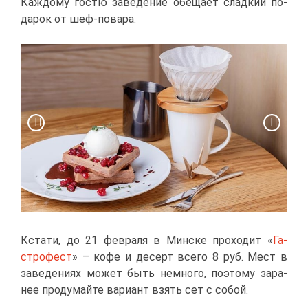
Каж­до­му го­стю за­ве­де­ние обе­ща­ет слад­кий по­
да­рок от шеф-по­ва­ра.
Кста­ти, до 21 фев­ра­ля в Мин­ске про­хо­дит «
Га­
стро­фест
» – ко­фе и де­серт все­го 8 руб. Мест в
за­ве­де­ни­ях мо­жет быть немно­го, по­это­му за­ра­
нее про­ду­май­те ва­ри­ант взять сет с со­бой.