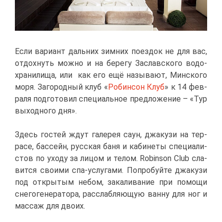
Ес­ли ва­ри­ант даль­них зим­них по­ез­док не для вас,
от­дох­нуть мож­но и на бе­ре­гу За­слав­ско­го во­до­
хра­ни­ли­ща, или как его ещё на­зы­ва­ют, Мин­ско­го
мо­ря. За­го­род­ный клуб «
Ро­бин­сон Клуб
» к 14 фев­
ра­ля под­го­то­вил спе­ци­аль­ное пред­ло­же­ние – «Тур
вы­ход­но­го дня».
Здесь го­стей ждут га­ле­рея саун, джа­ку­зи на тер­
ра­се, бас­сейн, рус­ская ба­ня и ка­би­не­ты спе­ци­а­ли­
стов по ухо­ду за ли­цом и те­лом. Robinson Club сла­
вит­ся сво­и­ми спа-услу­га­ми. По­про­буй­те джа­ку­зи
под от­кры­тым небом, за­ка­ли­ва­ние при по­мо­щи
сне­го­ге­не­ра­то­ра, рас­слаб­ля­ю­щую ван­ну для ног и
мас­саж для дво­их.