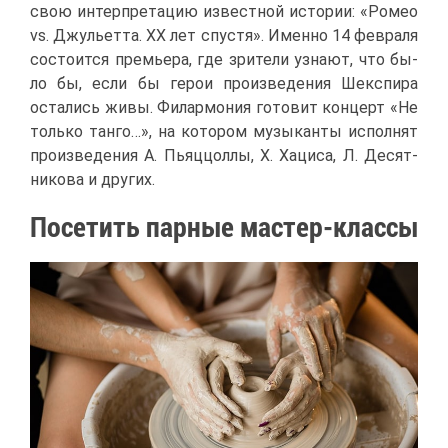
свою ин­тер­пре­та­цию из­вест­ной ис­то­рии: «Ро­мео
vs. Джу­льет­та. XX лет спу­стя». Имен­но 14 фев­ра­ля
со­сто­ит­ся пре­мье­ра, где зри­те­ли узна­ют, что бы­
ло бы, ес­ли бы ге­рои про­из­ве­де­ния Шекс­пи­ра
оста­лись жи­вы. Фи­лар­мо­ния го­то­вит кон­церт «Не
толь­ко тан­го…», на ко­то­ром му­зы­кан­ты ис­пол­нят
про­из­ве­де­ния А. Пьяц­цол­лы, Х. Ха­ци­са, Л. Де­сят­
ни­ко­ва и дру­гих.
По­се­тить пар­ные ма­стер-клас­сы