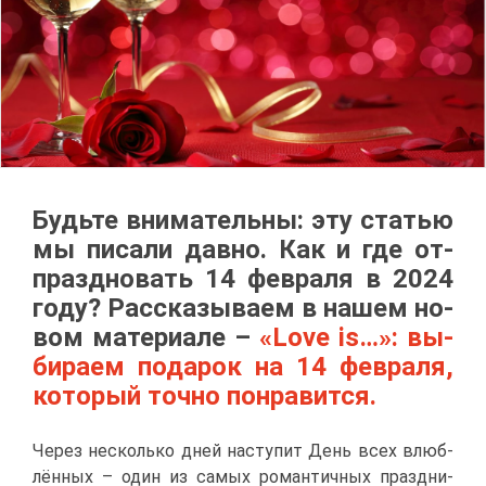
Будь­те вни­ма­тель­ны: эту ста­тью
мы пи­са­ли дав­но. Как и где от­
празд­но­вать 14 фев­ра­ля в 2024
го­ду? Рас­ска­зы­ва­ем в на­шем но­
вом ма­те­ри­а­ле
–
«Love is…»: вы­
би­ра­ем по­да­рок на 14 фев­ра­ля,
ко­то­рый точ­но по­нра­вит­ся.
Че­рез несколь­ко дней на­сту­пит День всех влюб­
лён­ных – один из са­мых ро­ман­тич­ных празд­ни­