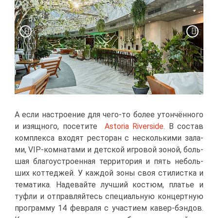
А ес­ли на­стро­е­ние для че­го-то бо­лее утон­чён­но­го
и изящ­но­го, по­се­ти­те
Astoria Riverside
. В со­став
ком­плек­са вхо­дят ре­сто­ран с несколь­ки­ми за­ла­
ми, VIP-ком­на­та­ми и дет­ской иг­ро­вой зо­ной, боль­
шая бла­го­устро­ен­ная тер­ри­то­рия и пять неболь­
ших кот­те­джей. У каж­дой зо­ны своя сти­лист­ка и
те­ма­ти­ка. На­де­вай­те луч­ший ко­стюм, пла­тье и
туфли и от­прав­ляй­тесь спе­ци­аль­ную кон­церт­ную
про­грам­му 14 фев­ра­ля с уча­сти­ем ка­вер-бэн­дов.