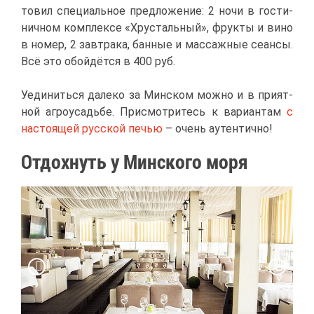
то­вил спе­ци­аль­ное пред­ло­же­ние: 2 но­чи в го­сти­
нич­ном ком­плек­се «Хру­сталь­ный», фрук­ты и ви­но
в но­мер, 2 зав­тра­ка, бан­ные и мас­саж­ные се­ан­сы.
Всё это обой­дёт­ся в 400 руб.
Уеди­нить­ся да­ле­ко за Мин­ском мож­но и в при­ят­
ной аг­ро­усадь­бе. При­смот­ри­тесь к ва­ри­ан­там
с
на­сто­я­щей рус­ской пе­чью
– очень аутен­тич­но!
От­дох­нуть у Мин­ско­го мо­ря