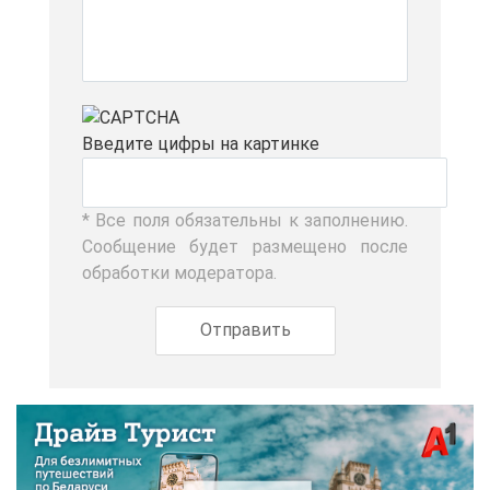
Вве­ди­те циф­ры на кар­тин­ке
* Все по­ля обя­за­тель­ны к за­пол­не­нию.
Со­об­ще­ние бу­дет раз­ме­ще­но по­сле
об­ра­бот­ки мо­де­ра­то­ра.