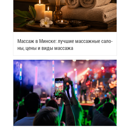
Мас­саж в Мин­ске: луч­шие мас­саж­ные са­ло­
ны, це­ны и ви­ды мас­са­жа