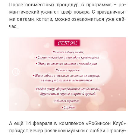
По­сле сов­мест­ных про­це­дур в про­грам­ме – ро­
ман­ти­че­ский ужин от шеф-по­ва­ра. С празд­нич­ны­
ми се­та­ми, кста­ти, мож­но озна­ко­мить­ся уже сей­
час.
А ещё 14 фев­ра­ля в ком­плек­се «Ро­бин­сон Клуб»
прой­дёт ве­чер ро­яль­ной му­зы­ки о люб­ви. Про­зву­