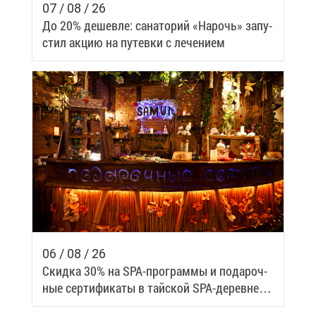
07 / 08 / 26
До 20% де­шев­ле: са­на­то­рий «На­рочь» за­пу­
стил ак­цию на пу­тев­ки с ле­че­ни­ем
06 / 08 / 26
Скид­ка 30% на SPA-про­грам­мы и по­да­роч­
ные сер­ти­фи­ка­ты в тай­ской SPA-де­ревне
Samui