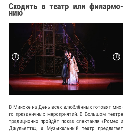
Схо­дить в те­атр или фи­лар­мо­
нию
В Мин­ске на День всех влюб­лён­ных го­то­вят мно­
го празд­нич­ных ме­ро­при­я­тий. В Боль­шом те­ат­ре
тра­ди­ци­он­но прой­дёт по­каз спек­так­ля «Ро­мео и
Джу­льет­та», а Му­зы­каль­ный те­атр пред­ла­га­ет