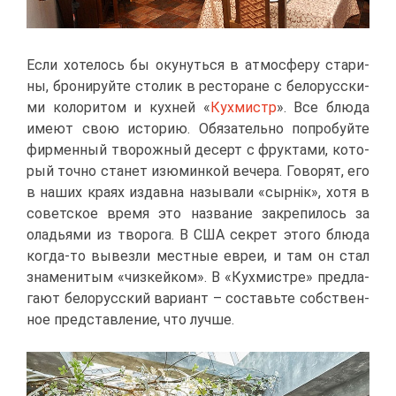
Ес­ли хо­те­лось бы оку­нуть­ся в ат­мо­сфе­ру ста­ри­
ны, бро­ни­руй­те сто­лик в ре­сто­ране с бе­ло­рус­ски­
ми ко­ло­ри­том и кух­ней «
Кух­мистр
». Все блю­да
име­ют свою ис­то­рию. Обя­за­тель­но по­про­буй­те
фир­мен­ный тво­рож­ный де­серт с фрук­та­ми, ко­то­
рый точ­но ста­нет изю­мин­кой ве­че­ра. Го­во­рят, его
в на­ших кра­ях из­дав­на на­зы­ва­ли «сырнік», хо­тя в
со­вет­ское вре­мя это на­зва­ние за­кре­пи­лось за
ола­дья­ми из тво­ро­га. В США сек­рет это­го блю­да
ко­гда-то вы­вез­ли мест­ные евреи, и там он стал
зна­ме­ни­тым «чиз­кей­ком». В «Кух­ми­ст­ре» пред­ла­
га­ют бе­ло­рус­ский ва­ри­ант – со­ставь­те соб­ствен­
ное пред­став­ле­ние, что луч­ше.