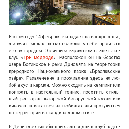
В этом го­ду 14 фев­ра­ля вы­па­да­ет на вос­кре­се­нье,
а зна­чит, мож­но лег­ко поз­во­лить се­бе про­ве­сти
его за го­ро­дом. От­лич­ным ва­ри­ан­том ста­нет эко-
клуб «
Три мед­ве­дя
». Рас­по­ло­жен он на бе­ре­гах
озе­ра Бо­гин­ское и ре­ки Дри­свя­та, на тер­ри­то­рии
при­род­но­го На­ци­о­наль­но­го пар­ка «Бра­слав­ские
озё­ра». Раз­вле­че­ния и про­жи­ва­ние здесь на лю­
бой вкус и кар­ман. Мож­но схо­дить на кем­пинг или
по­иг­рать в на­столь­ный тен­нис, по­се­тить стиль­
ный ре­сто­ран ав­тор­ской бе­ло­рус­ской кух­ни или
ки­но­зал, по­ка­тать­ся на тю­бин­гах или про­гу­лять­ся
по тер­ри­то­рии в скан­ди­нав­ском сти­ле.
В День всех влюб­лён­ных за­го­род­ный клуб под­го­