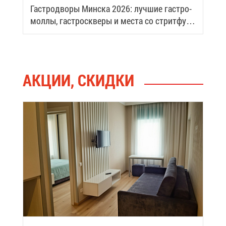
Га­стро­дво­ры Мин­ска 2026: луч­шие га­стро­
мол­лы, га­стро­скве­ры и ме­ста со стрит­фу­
дом
АК­ЦИИ, СКИД­КИ