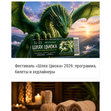
Фе­сти­валь «Шлях Цмо­ка» 2026: про­грам­ма,
би­ле­ты и хед­лай­не­ры