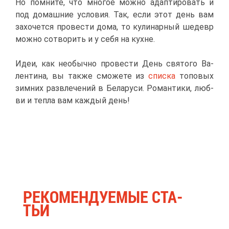
Но пом­ни­те, что мно­гое мож­но адап­ти­ро­вать и
под до­маш­ние усло­вия. Так, ес­ли этот день вам
за­хо­чет­ся про­ве­сти до­ма, то ку­ли­нар­ный ше­девр
мож­но со­тво­рить и у се­бя на кухне.
Идеи, как необыч­но про­ве­сти День свя­то­го Ва­
лен­ти­на, вы та­к­же смо­же­те из
спис­ка
то­по­вых
зим­них раз­вле­че­ний в Бе­ла­ру­си. Ро­ман­ти­ки, люб­
ви и теп­ла вам каж­дый день!
РЕ­КО­МЕН­ДУ­Е­МЫЕ СТА­
ТЬИ