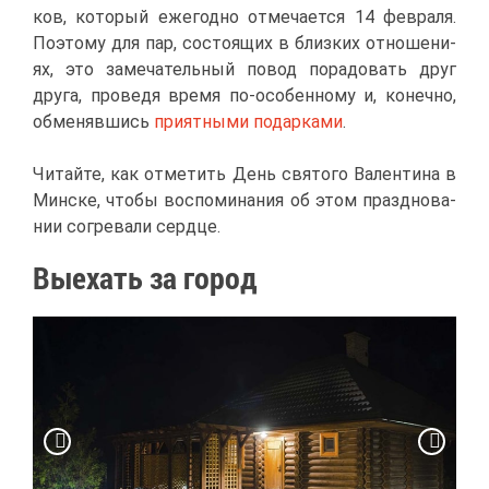
ков, ко­то­рый еже­год­но от­ме­ча­ет­ся 14 фев­ра­ля.
По­это­му для пар, со­сто­я­щих в близ­ких от­но­ше­ни­
ях, это за­ме­ча­тель­ный по­вод по­ра­до­вать друг
дру­га, про­ве­дя вре­мя по-осо­бен­но­му и, ко­неч­но,
об­ме­няв­шись
при­ят­ны­ми по­дар­ка­ми
.
Чи­тай­те, как от­ме­тить День свя­то­го Ва­лен­ти­на в
Мин­ске, что­бы вос­по­ми­на­ния об этом празд­но­ва­
нии со­гре­ва­ли серд­це.
Вы­ехать за го­род