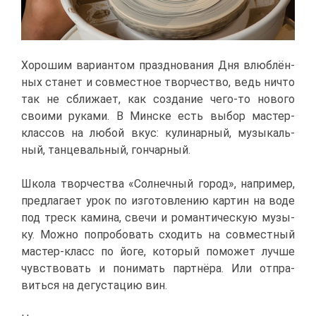
Хо­ро­шим ва­ри­ан­том празд­но­ва­ния Дня влюб­лён­
ных ста­нет и сов­мест­ное твор­че­ство, ведь ни­что
так не сбли­жа­ет, как со­зда­ние че­го-то но­во­го
сво­и­ми ру­ка­ми. В Мин­ске есть вы­бор ма­стер-
клас­сов на лю­бой вкус: ку­ли­нар­ный, му­зы­каль­
ный, тан­це­валь­ный, гон­чар­ный.
Шко­ла твор­че­ства «Сол­неч­ный го­род», на­при­мер,
пред­ла­га­ет урок по из­го­тов­ле­нию кар­тин на во­де
под треск ка­ми­на, све­чи и ро­ман­ти­че­скую му­зы­
ку. Мож­но по­про­бо­вать схо­дить на сов­мест­ный
ма­стер-класс по йо­ге, ко­то­рый по­мо­жет луч­ше
чув­ство­вать и по­ни­мать парт­нё­ра. Или от­пра­
вить­ся на де­гу­ста­цию вин.