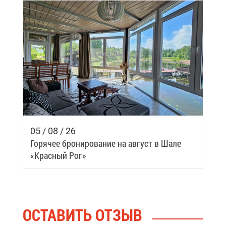
05 / 08 / 26
Го­ря­чее бро­ни­ро­ва­ние на ав­густ в Ша­ле
«Крас­ный Рог»
ОСТА­ВИТЬ ОТ­ЗЫВ