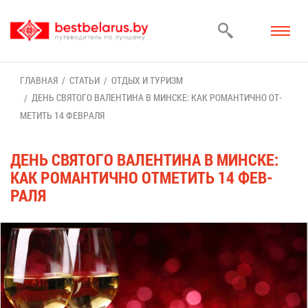
ГЛАВ­НАЯ
СТА­ТЬИ
ОТ­ДЫХ И ТУ­РИЗМ
ДЕНЬ СВЯ­ТО­ГО ВА­ЛЕН­ТИ­НА В МИН­СКЕ: КАК РО­МАН­ТИЧ­НО ОТ­
МЕ­ТИТЬ 14 ФЕВ­РА­ЛЯ
ДЕНЬ СВЯ­ТО­ГО ВА­ЛЕН­ТИ­НА В МИН­СКЕ:
КАК РО­МАН­ТИЧ­НО ОТ­МЕ­ТИТЬ 14 ФЕВ­
РА­ЛЯ