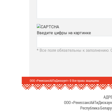
Введите цифры на картинке
* Все поля обязательны к заполнению.
ООО «РенессансАйТиДискаунт» © Все права защищены
АДРЕ
ООО «РенессансАйТиДискаун
Республика Белару