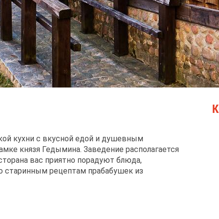
К
кой кухни с вкусной едой и душевным
амке князя Гедымина. Заведение располагается
сторана вас приятно порадуют блюда,
о старинным рецептам прабабушек из