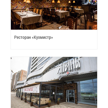
Ре­сто­ран «Кух­мистр»