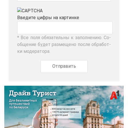
Вве­ди­те циф­ры на кар­тин­ке
* Все по­ля обя­за­тель­ны к за­пол­не­нию. Со­
об­ще­ние бу­дет раз­ме­ще­но по­сле об­ра­бот­
ки мо­де­ра­то­ра.