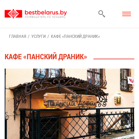
ГЛАВ­НАЯ
УСЛУ­ГИ
КА­ФЕ «ПАН­СКИЙ ДРА­НИК»
КА­ФЕ «ПАН­СКИЙ ДРА­НИК»