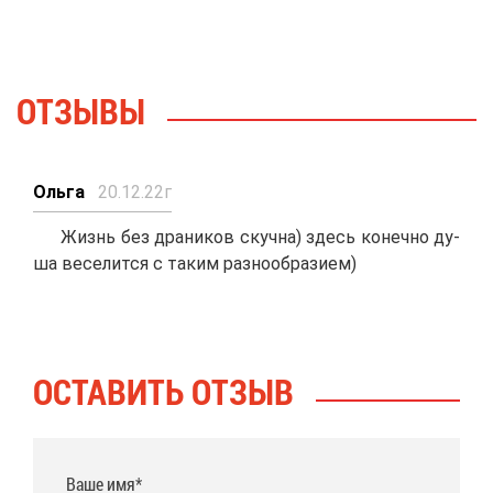
ОТ­ЗЫ­ВЫ
Оль­га
20.12.22г
Жизнь без дра­ни­ков скуч­на) здесь ко­неч­но ду­
ша ве­се­лит­ся с та­ким раз­но­об­ра­зи­ем)
ОСТА­ВИТЬ ОТ­ЗЫВ
Ваше имя*