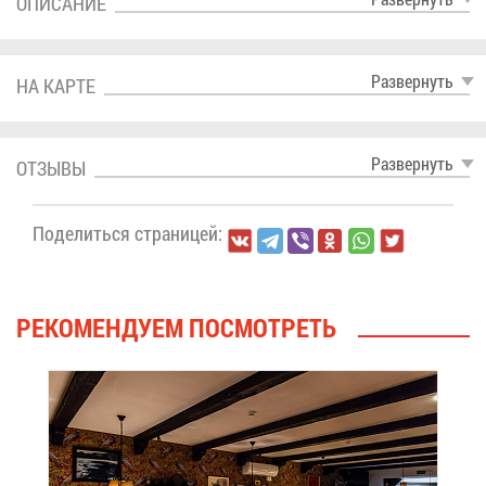
ОПИ­СА­НИЕ
Раз­вер­нуть
НА КАР­ТЕ
Раз­вер­нуть
ОТ­ЗЫ­ВЫ
По­де­лить­ся стра­ни­цей:
РЕ­КО­МЕН­ДУ­ЕМ ПО­СМОТ­РЕТЬ