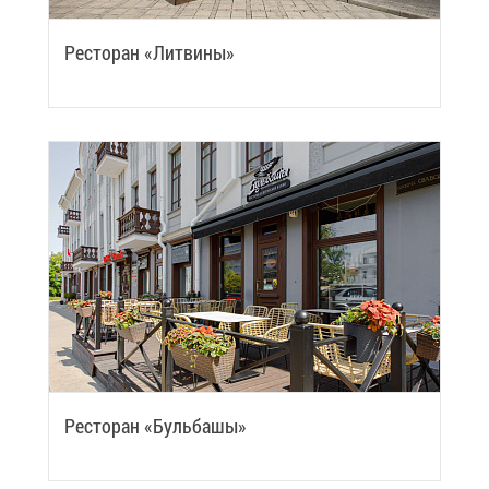
Ре­сто­ран «Лит­ви­ны»
Ре­сто­ран «Буль­ба­шы»