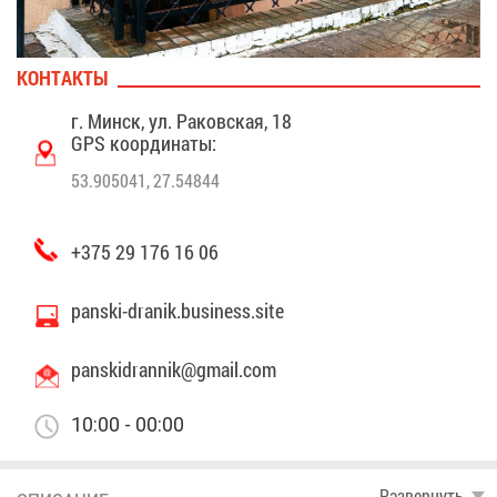
КОН­ТАК­ТЫ
г. Минск, ул. Ра­ков­ская, 18
GPS ко­ор­ди­на­ты:
53.905041, 27.54844
+375 29 176 16 06
panski-dranik.business.site
panskidrannik@​gmail.​com
10:00 - 00:00
Раз­вер­нуть