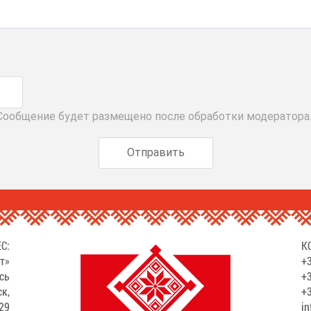
 Сообщение будет размещено после обработки модератора
С:
К
т»
+3
сь
+3
ск,
+3
529
in