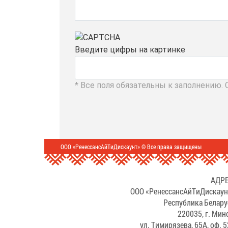
Введите цифры на картинке
* Все поля обязательны к заполнению.
ООО «РенессансАйТиДискаунт» © Все права защищены
АДРЕ
ООО «РенессансАйТиДискаун
Республика Белару
220035, г. Мин
ул. Тимирязева, 65А, оф. 