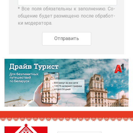
* Все по­ля обя­за­тель­ны к за­пол­не­нию. Со­
об­ще­ние бу­дет раз­ме­ще­но по­сле об­ра­бот­
ки мо­де­ра­то­ра.