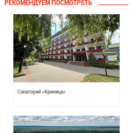
РЕ­КО­МЕН­ДУ­ЕМ ПО­СМОТ­РЕТЬ
Са­на­то­рий «Кри­ни­ца»