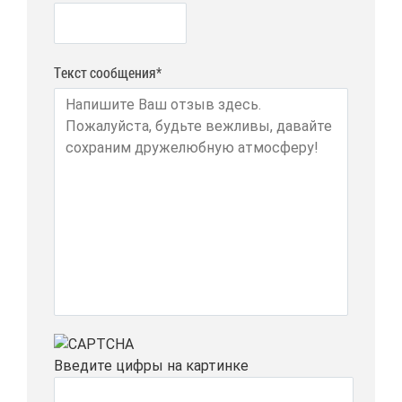
Текст сообщения*
Вве­ди­те циф­ры на кар­тин­ке