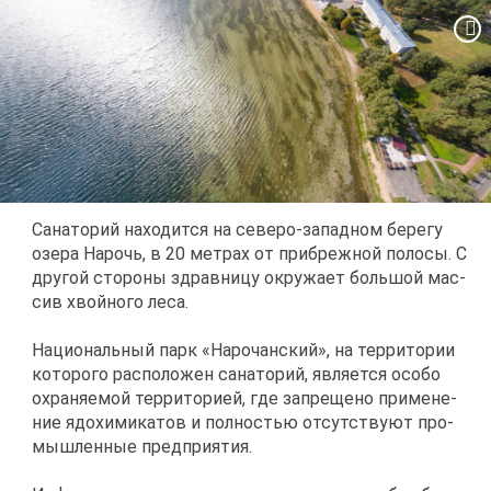
Са­на­то­рий на­хо­дит­ся на се­ве­ро-за­пад­ном бе­ре­гу
озе­ра На­рочь, в 20 мет­рах от при­бреж­ной по­ло­сы. С
дру­гой сто­ро­ны здрав­ни­цу окру­жа­ет боль­шой мас­
сив хвой­но­го ле­са.
На­ци­о­наль­ный парк «На­ро­чан­ский», на тер­ри­то­рии
ко­то­ро­го рас­по­ло­жен са­на­то­рий, яв­ля­ет­ся осо­бо
охра­ня­е­мой тер­ри­то­ри­ей, где за­пре­ще­но при­ме­не­
ние ядо­хи­ми­ка­тов и пол­но­стью от­сут­ству­ют про­
мыш­лен­ные пред­при­я­тия.