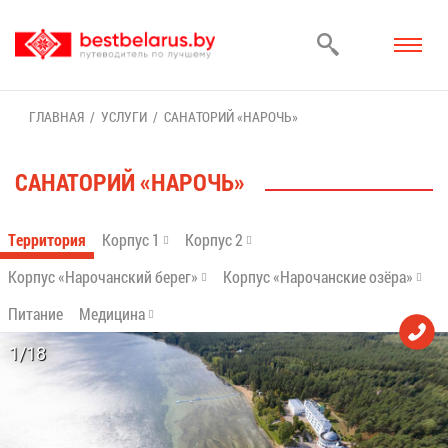
ГЛАВ­НАЯ
УСЛУ­ГИ
СА­НА­ТО­РИЙ «НА­РОЧЬ»
СА­НА­ТО­РИЙ «НА­РОЧЬ»
Тер­ри­то­рия
Кор­пус 1
Кор­пус 2
Кор­пус «На­ро­чан­ский бе­рег»
Кор­пус «На­ро­чан­ские озё­ра»
Пи­та­ние
Ме­ди­ци­на
1/18