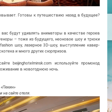
ровывает. Готовы к путешествию назад в будущее?
й вас будут удивлять аниматоры в качестве героев
 теноры – тоже из будущего, неоновое шоу и трюки
lfashion шоу, лазерное 3D-шоу, выступление кавер-
скотека и много других сюрпризов.
йте beijinghotelminsk.com используйте промокод
роживание в новогоднюю ночь.
ь «Пекин»
 на сайте отеля.