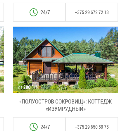
24/7
+375 29 672 72 13
Дом
от
280
BYN
«ПОЛУОСТРОВ СОКРОВИЩ»: КОТТЕДЖ
«ИЗУМРУДНЫЙ»
24/7
+375 29 650 59 75