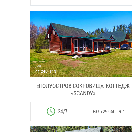
Дом
от
240
BYN
«ПОЛУОСТРОВ СОКРОВИЩ»: КОТТЕДЖ
«SCANDY»
24/7
+375 29 650 59 75