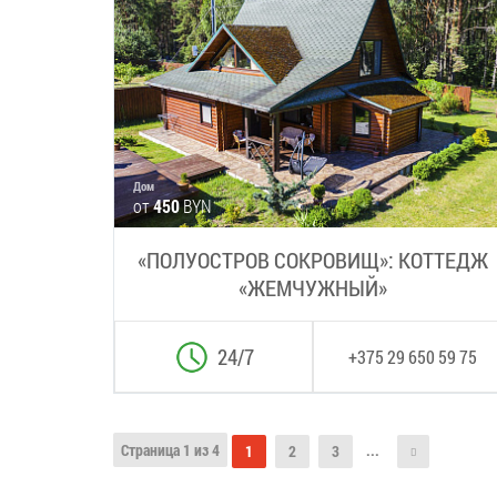
Дом
от
450
BYN
«ПОЛУОСТРОВ СОКРОВИЩ»: КОТТЕДЖ
«ЖЕМЧУЖНЫЙ»
24/7
+375 29 650 59 75
Страница 1 из 4
...
1
2
3