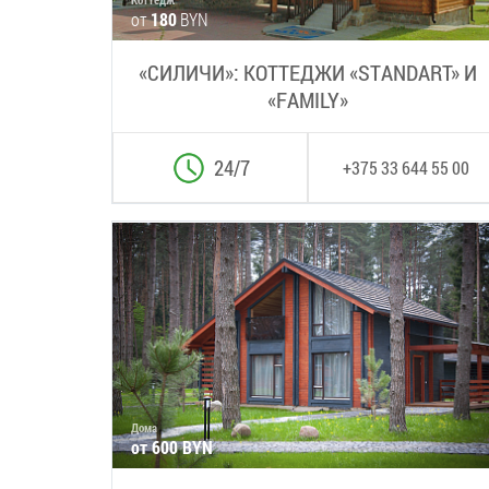
от
180
BYN
«СИЛИЧИ»: КОТТЕДЖИ «STANDART» И
«FAMILY»
24/7
+375 33 644 55 00
Дома
от 600 BYN