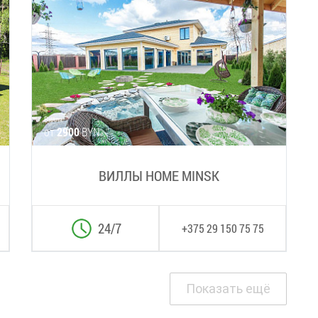
Вилла
от
2900
BYN
ВИЛЛЫ HOME MINSK
24/7
+375 29 150 75 75
Показать ещё