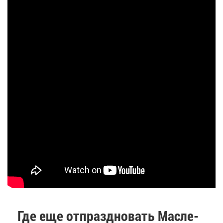
Где еще от­празд­но­вать Мас­ле­