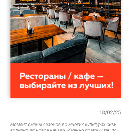
18/02/25
Мо­мент сме­ны се­зо­нов во мно­гих куль­ту­рах сим­
во­ли­зи­ру­ет но­вое на­ча­ло. Имен­но по­это­му так по­