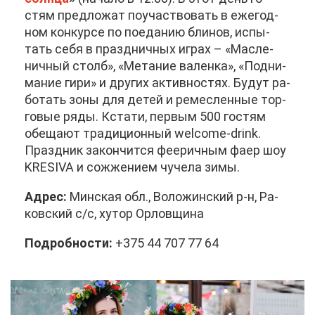
стям пред­ло­жат по­участ­во­вать в еже­год­
ном кон­кур­се по по­еда­нию бли­нов, ис­пы­
тать се­бя в празд­нич­ных иг­рах – «Мас­ле­
нич­ный столб», «Ме­та­ние ва­лен­ка», «Под­ни­
ма­ние ги­ри» и дру­гих ак­тив­но­стях. Бу­дут ра­
бо­тать зо­ны для де­тей и ре­мес­лен­ные тор­
го­вые ря­ды. Кста­ти, пер­вым 500 го­стям
обе­ща­ют тра­ди­ци­он­ный welcome-drink.
Празд­ник за­кон­чит­ся фе­е­рич­ным фа­ер шоу
KRESIVA и со­жже­ни­ем чу­че­ла зи­мы.
Ад­рес:
Мин­ская обл., Во­ло­жин­ский р-н, Ра­
ков­ский с/с, ху­тор Ор­лов­щи­на
По­дроб­но­сти:
+375 44 707 77 64