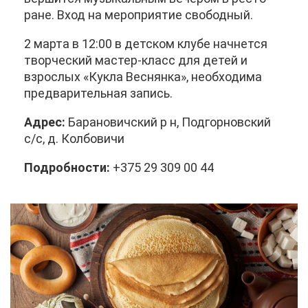
ране. Вход на ме­ро­при­я­тие сво­бод­ный.
2 мар­та в 12:00 в дет­ском клу­бе нач­нет­ся
твор­че­ский ма­стер-класс для де­тей и
взрос­лых «Кук­ла Вес­нян­ка», необ­хо­ди­ма
пред­ва­ри­тель­ная за­пись.
Ад­рес:
Ба­ра­но­вич­ский р н, Под­гор­нов­ский
с/с, д. Кол­бо­ви­чи
По­дроб­но­сти:
+375 29 309 00 44