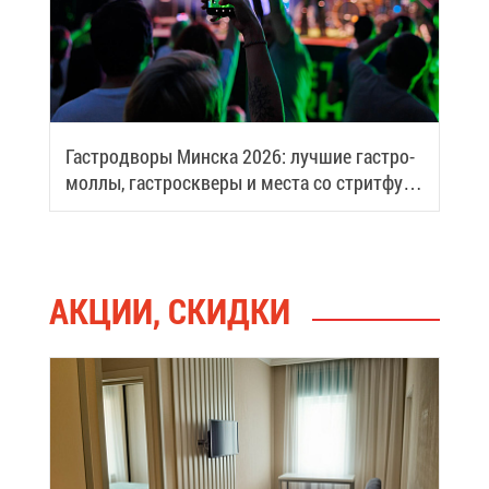
Га­стро­дво­ры Мин­ска 2026: луч­шие га­стро­
мол­лы, га­стро­скве­ры и ме­ста со стрит­фу­
дом
АК­ЦИИ, СКИД­КИ