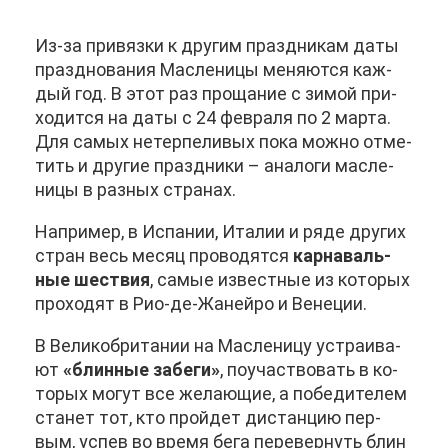
Из-за при­вяз­ки к дру­гим празд­ни­кам да­ты
празд­но­ва­ния Мас­ле­ни­цы ме­ня­ют­ся каж­
дый год. В этот раз про­ща­ние с зи­мой при­
хо­дит­ся на да­ты с 24 фев­ра­ля по 2 мар­та.
Для са­мых нетер­пе­ли­вых по­ка мож­но от­ме­
тить и дру­гие празд­ни­ки – ана­ло­ги мас­ле­
ни­цы в раз­ных стра­нах.
На­при­мер, в Ис­па­нии, Ита­лии и ря­де дру­гих
стран весь ме­сяц про­во­дят­ся
кар­на­валь­
ные ше­ствия
, са­мые из­вест­ные из ко­то­рых
про­хо­дят в Рио-де-Жа­ней­ро и Ве­не­ции.
В Ве­ли­ко­бри­та­нии на Мас­ле­ни­цу устра­и­ва­
ют
«блин­ные за­бе­ги»
, по­участ­во­вать в ко­
то­рых мо­гут все же­ла­ю­щие, а по­бе­ди­те­лем
ста­нет тот, кто прой­дет ди­стан­цию пер­
вым, успев во вре­мя бе­га пе­ре­вер­нуть блин