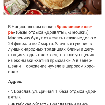
В На­ци­о­наль­ном пар­ке
«
Бра­слав­ские озе­
ра
»
(ба­зы от­ды­ха «Дри­вя­ты», «Леош­ки»)
Мас­ле­ни­цу бу­дут от­ме­чать це­лую неде­лю с
24 фев­ра­ля по 2 мар­та. Улич­ные гу­ля­ния в
луч­ших на­род­ных тра­ди­ци­ях, бли­ны и де­гу­
ста­ция ягод­ных на­сто­ек, а та­к­же уго­ще­ния
из эко-лав­ки «Хатнія пры­смакі». А в за­вер­
ше­нии — со­жже­ние чу­че­ла в ши­ро­ком хо­ро­
во­де.
Ад­рес:
г. Бра­слав, ул. Дач­ная, 1, ба­за от­ды­ха «Дри­
вя­ты»,
Ви­теб­ская об­ласть, Бра­слав­ский рай­он,