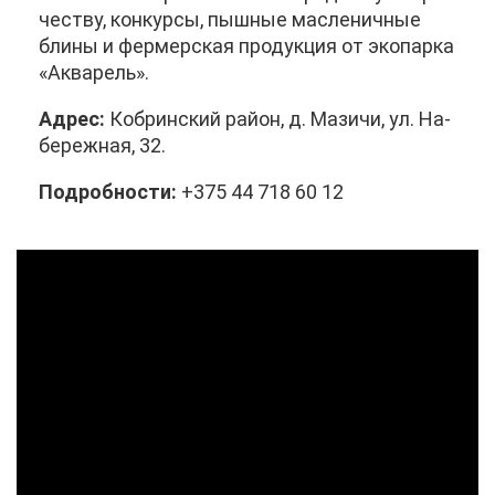
че­ству, кон­кур­сы, пыш­ные мас­ле­нич­ные
бли­ны и фер­мер­ская про­дук­ция от эко­пар­ка
«Ак­ва­рель».
Ад­рес:
Ко­брин­ский рай­он, д. Ма­зи­чи, ул. На­
бе­реж­ная, 32.
По­дроб­но­сти:
+375 44 718 60 12