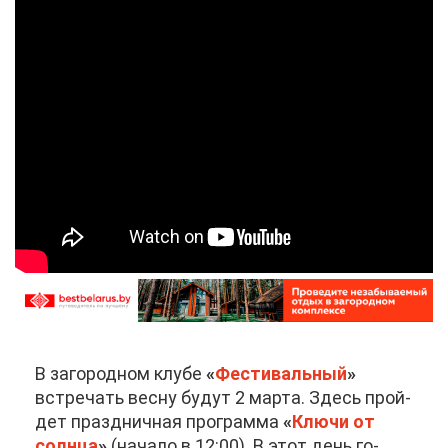
В за­го­род­ном клу­бе
«
Фе­сти­валь­ный
»
встре­чать вес­ну бу­дут 2 мар­та. Здесь прой­
дет празд­нич­ная про­грам­ма
«
Клю­чи от
солн­ца
»
(на­ча­ло в 12:00). В этот день го­