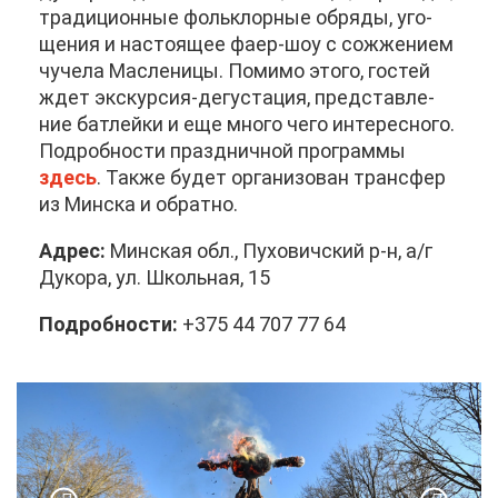
тра­ди­ци­он­ные фольк­лор­ные об­ря­ды, уго­
ще­ния и на­сто­я­щее фа­ер-шоу с со­жже­ни­ем
чу­че­ла Мас­ле­ни­цы. По­ми­мо это­го, го­стей
ждет экс­кур­сия-де­гу­ста­ция, пред­став­ле­
ние бат­лей­ки и еще мно­го че­го ин­те­рес­но­го.
По­дроб­но­сти празд­нич­ной про­грам­мы
здесь
. Та­к­же бу­дет ор­га­ни­зо­ван транс­фер
из Мин­ска и об­рат­но.
Ад­рес:
Мин­ская обл., Пу­хо­вич­ский р-н, а/г
Ду­ко­ра, ул. Школь­ная, 15
По­дроб­но­сти:
+375 44 707 77 64