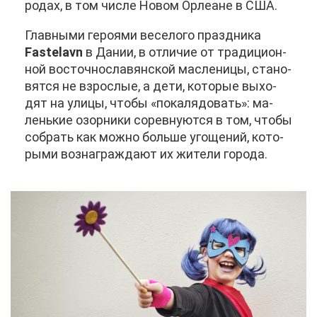
ро­дах, в том чис­ле Но­вом Ор­ле­ане в США.
Глав­ны­ми ге­ро­я­ми ве­се­ло­го празд­ни­ка
Fastelavn
в Да­нии, в от­ли­чие от тра­ди­ци­он­
ной во­сточ­но­сла­вян­ской мас­ле­ни­цы, ста­но­
вят­ся не взрос­лые, а де­ти, ко­то­рые вы­хо­
дят на ули­цы, что­бы «по­каля­до­вать»: ма­
лень­кие озор­ни­ки со­рев­ну­ют­ся в том, что­бы
со­брать как мож­но боль­ше уго­ще­ний, ко­то­
ры­ми воз­на­граж­да­ют их жи­те­ли го­ро­да.