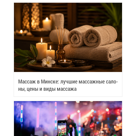
Мас­саж в Мин­ске: луч­шие мас­саж­ные са­ло­
ны, це­ны и ви­ды мас­са­жа