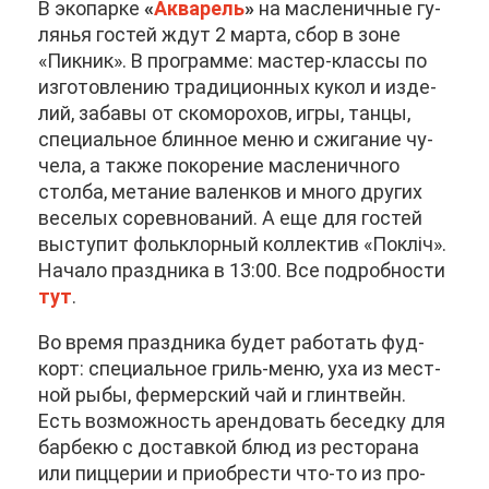
В эко­пар­ке
«
Ак­ва­рель
»
на мас­ле­нич­ные гу­
ля­нья го­стей ждут 2 мар­та, сбор в зоне
«Пик­ник». В про­грам­ме: ма­стер-клас­сы по
из­го­тов­ле­нию тра­ди­ци­он­ных ку­кол и из­де­
лий, за­ба­вы от ско­мо­ро­хов, иг­ры, тан­цы,
спе­ци­аль­ное блин­ное ме­ню и сжи­га­ние чу­
че­ла, а та­к­же по­ко­ре­ние мас­ле­нич­но­го
стол­ба, ме­та­ние ва­лен­ков и мно­го дру­гих
ве­се­лых со­рев­но­ва­ний. А еще для го­стей
вы­сту­пит фольк­лор­ный кол­лек­тив «По­клiч».
На­ча­ло празд­ни­ка в 13:00. Все по­дроб­но­сти
тут
.
Во вре­мя празд­ни­ка бу­дет ра­бо­тать фуд­
корт: спе­ци­аль­ное гриль-ме­ню, уха из мест­
ной ры­бы, фер­мер­ский чай и глинт­вейн.
Есть воз­мож­ность арен­до­вать бе­сед­ку для
бар­бекю с до­став­кой блюд из ре­сто­ра­на
или пиц­це­рии и при­об­ре­сти что-то из про­