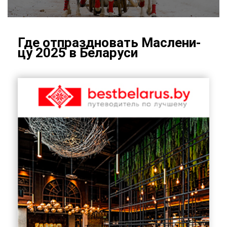
Где от­празд­но­вать Мас­ле­ни­
цу 2025 в Бе­ла­ру­си