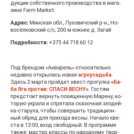
дук­ции соб­ствен­но­го про­из­вод­ства в ма­га­
зине Farm Market.
Ад­рес:
Мин­ская обл., Пу­хо­вич­ский р-н., Но­
во­сёл­ков­ский с/с, 200 м юж­нее д. За­гай
По­дроб­но­сти:
+375 44 718 60 12
Под брен­дом «Ак­ва­рель» от­но­си­тель­но
недав­но от­кры­лась но­вая
аг­ро­усадь­ба
.
Здесь 2 мар­та прой­дет квест-про­гул­ка
«
Ба­
ба Яга про­тив: СПА­СИ ВЕС­НУ
»
. Го­стям
пред­сто­ит вер­нуть по­хи­щен­ную Ма­ре­ну, ко­
то­рую укра­ла и спря­та­ла ска­зоч­ная зло­дей­
ка-ста­ру­ха, что­бы со­вер­шить тра­ди­ци­он­
ный об­ряд для при­хо­да вес­ны. На­ча­ло кве­
ста в 13:00, вход сво­бод­ный. В про­грам­ме
та­к­же: ма­стер-клас­сы по на­род­но­му твор­