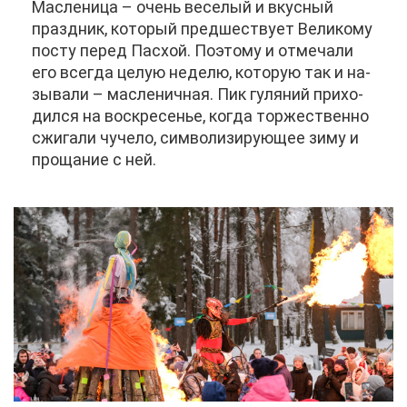
Мас­ле­ни­ца – очень ве­се­лый и вкус­ный
празд­ник, ко­то­рый пред­ше­ству­ет Ве­ли­ко­му
по­сту пе­ред Пас­хой. По­это­му и от­ме­ча­ли
его все­гда це­лую неде­лю, ко­то­рую так и на­
зы­ва­ли – мас­ле­нич­ная. Пик гу­ля­ний при­хо­
дил­ся на вос­кре­се­нье, ко­гда тор­же­ствен­но
сжи­га­ли чу­че­ло, сим­во­ли­зи­ру­ю­щее зи­му и
про­ща­ние с ней.