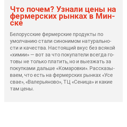
Что по­чем? Узна­ли це­ны на
фер­мер­ских рын­ках в Мин­
ске
Бе­ло­рус­ские фер­мер­ские про­дук­ты по
умол­ча­нию ста­ли си­но­ни­мом на­ту­раль­но­
сти и ка­че­ства. На­сто­я­щий вкус без вся­кой
«хи­мии» — вот за что по­ку­па­те­ли все­гда го­
то­вы не толь­ко пла­тить, но и вы­ез­жать за
по­куп­ка­ми даль­ше «Ко­ма­ров­ки». Рас­ска­зы­
ва­ем, что есть на фер­мер­ских рын­ках «Усе
свае», «Ва­ле­рья­но­во», ТЦ «Се­ни­ца» и ка­кие
там це­ны.