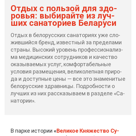
От­дых с поль­зой для здо­
ро­вья: вы­би­рай­те из луч­
ших са­на­то­ри­ев Бе­ла­ру­си
От­дых в бе­ло­рус­ских са­на­то­ри­ях уже сло­
жив­ший­ся бренд, из­вест­ный за пре­де­ла­ми
стра­ны. Вы­со­кий уро­вень про­фес­си­о­на­лиз­
ма ме­ди­цин­ских со­труд­ни­ков и ка­че­ство
ока­зы­ва­е­мых услуг, ком­фор­та­бель­ные
усло­вия раз­ме­ще­ния, ве­ли­ко­леп­ная при­ро­
да и до­ступ­ные це­ны — все это зна­ме­ни­тые
бе­ло­рус­ские здрав­ни­цы. По­дроб­но­сти о
луч­ших из них рас­ска­зы­ва­ем в раз­де­ле «Са­
на­то­рии».
В пар­ке ис­то­рии
«
Ве­ли­кое Кня­же­ство Су­