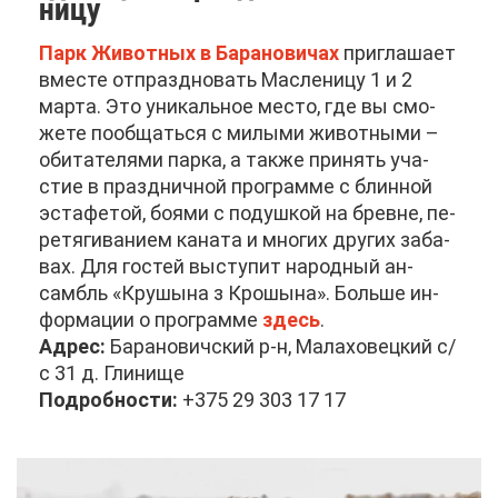
ни­цу
Парк Жи­вот­ных в Ба­ра­но­ви­чах
при­гла­ша­ет
вме­сте от­празд­но­вать Мас­ле­ни­цу 1 и 2
мар­та. Это уни­каль­ное ме­сто, где вы смо­
же­те по­об­щать­ся с ми­лы­ми жи­вот­ны­ми –
оби­та­те­ля­ми пар­ка, а та­к­же при­нять уча­
стие в празд­нич­ной про­грам­ме с блин­ной
эс­та­фе­той, бо­я­ми с по­душ­кой на бревне, пе­
ре­тя­ги­ва­ни­ем ка­на­та и мно­гих дру­гих за­ба­
вах. Для го­стей вы­сту­пит на­род­ный ан­
самбль «Кру­шы­на з Кро­шы­на». Боль­ше ин­
фор­ма­ции о про­грам­ме
здесь
.
Ад­рес:
Ба­ра­но­вич­ский р-н, Ма­ла­хо­вец­кий с/
с 31 д. Гли­ни­ще
По­дроб­но­сти:
+375 29 303 17 17