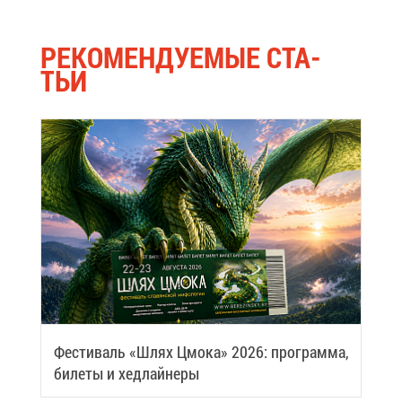
РЕ­КО­МЕН­ДУ­Е­МЫЕ СТА­
ТЬИ
Фе­сти­валь «Шлях Цмо­ка» 2026: про­грам­ма,
би­ле­ты и хед­лай­не­ры