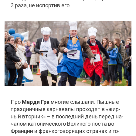
3 ра­за, не ис­пор­тив его.
Про
Мар­ди Гра
мно­гие слы­ша­ли. Пыш­ные
празд­нич­ные кар­на­ва­лы про­хо­дят в «жир­
ный втор­ник» – в по­след­ний день пе­ред на­
ча­лом ка­то­ли­че­ско­го Ве­ли­ко­го по­ста во
Фран­ции и фран­ко­го­во­ря­щих стра­нах и го­