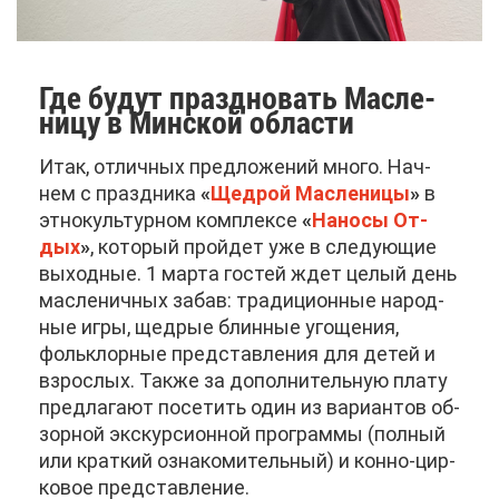
Где бу­дут празд­но­вать Мас­ле­
ни­цу в Мин­ской об­ла­сти
Итак, от­лич­ных пред­ло­же­ний мно­го. Нач­
нем с празд­ни­ка
«
Щед­рой Мас­ле­ни­цы
»
в
эт­но­куль­тур­ном ком­плек­се
«
На­но­сы От­
дых
»
, ко­то­рый прой­дет уже в сле­ду­ю­щие
вы­ход­ные. 1 мар­та го­стей ждет це­лый день
мас­ле­нич­ных за­бав: тра­ди­ци­он­ные на­род­
ные иг­ры, щед­рые блин­ные уго­ще­ния,
фольк­лор­ные пред­став­ле­ния для де­тей и
взрос­лых. Та­к­же за до­пол­ни­тель­ную пла­ту
пред­ла­га­ют по­се­тить один из ва­ри­ан­тов об­
зор­ной экс­кур­си­он­ной про­грам­мы (пол­ный
или крат­кий озна­ко­ми­тель­ный) и кон­но-цир­
ко­вое пред­став­ле­ние.