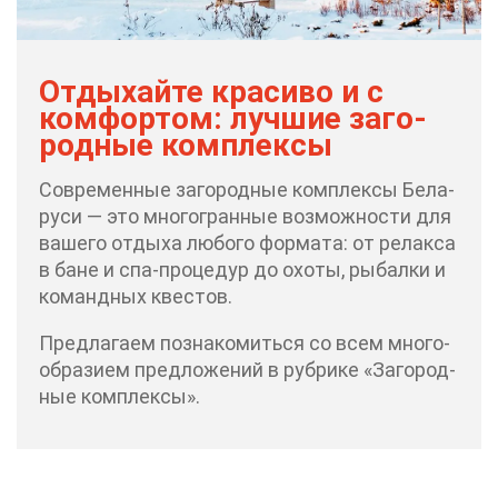
От­ды­хай­те кра­си­во и с
ком­фор­том: луч­шие за­го­
род­ные ком­плек­сы
Со­вре­мен­ные за­го­род­ные ком­плек­сы Бе­ла­
ру­си — это мно­го­гран­ные воз­мож­но­сти для
ва­ше­го от­ды­ха лю­бо­го фор­ма­та: от ре­лак­са
в бане и спа-про­це­дур до охо­ты, ры­бал­ки и
ко­манд­ных кве­стов.
Пред­ла­га­ем по­зна­ко­мить­ся со всем мно­го­
об­ра­зи­ем пред­ло­же­ний в руб­ри­ке «За­го­род­
ные ком­плек­сы».