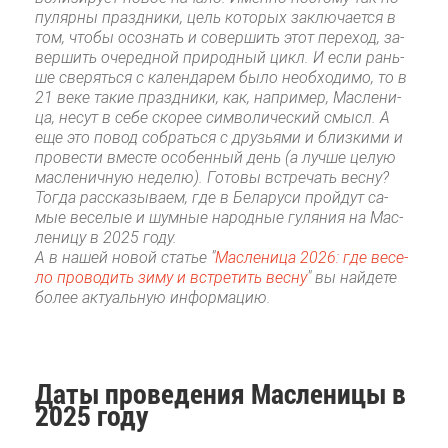
пу­ляр­ны празд­ни­ки, цель ко­то­рых за­клю­ча­ет­ся в
том, что­бы осо­знать и со­вер­шить этот пе­ре­ход, за­
вер­шить оче­ред­ной при­род­ный цикл. И ес­ли рань­
ше све­рять­ся с ка­лен­да­рем бы­ло необ­хо­ди­мо, то в
21 ве­ке та­кие празд­ни­ки, как, на­при­мер, Мас­ле­ни­
ца, несут в се­бе ско­рее сим­во­ли­че­ский смысл. А
еще это по­вод со­брать­ся с дру­зья­ми и близ­ки­ми и
про­ве­сти вме­сте осо­бен­ный день (а луч­ше це­лую
мас­ле­нич­ную неде­лю). Го­то­вы встре­чать вес­ну?
То­гда рас­ска­зы­ва­ем, где в Бе­ла­ру­си прой­дут са­
мые ве­се­лые и шум­ные на­род­ные гу­ля­ния на Мас­
ле­ни­цу в 2025 го­ду.
А в на­шей но­вой ста­тье "
Мас­ле­ни­ца 2026: где ве­се­
ло про­во­дить зи­му и встре­тить вес­ну
" вы най­де­те
бо­лее ак­ту­аль­ную ин­фор­ма­цию.
Да­ты про­ве­де­ния Мас­ле­ни­цы в
2025 го­ду