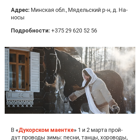
Ад­рес:
Мин­ская обл., Мя­дель­ский р-н, д. На­
но­сы
По­дроб­но­сти:
+375 29 620 52 56
В
«
Ду­кор­ском ма­ент­ке
»
1 и 2 мар­та прой­
дут про­во­ды зи­мы: пес­ни, тан­цы, хо­ро­во­ды,