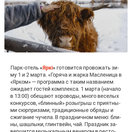
Парк-отель
«
Яркі
»
го­то­вит­ся про­во­жать зи­
му 1 и 2 мар­та. «Го­ря­ча и жар­ка Мас­ле­ни­ца в
«Яр­ком» — про­грам­ма с та­ким на­зва­ни­ем
ожи­да­ет го­стей ком­плек­са. 1 мар­та (на­ча­ло
в 13:00) обе­ща­ют хо­ро­во­ды, мно­го ве­се­лых
кон­кур­сов, «блин­ный» розыг­рыш с при­ят­ны­
ми сюр­при­за­ми, тра­ди­ци­он­ные об­ря­ды и
сжи­га­ние чу­че­ла. В празд­нич­ном ме­ню: бли­
ны, шаш­лы­ки, глинт­вейн, чай. Празд­ник за­
вер­шит­ся му­зы­каль­ным ве­че­ром в ре­сто­