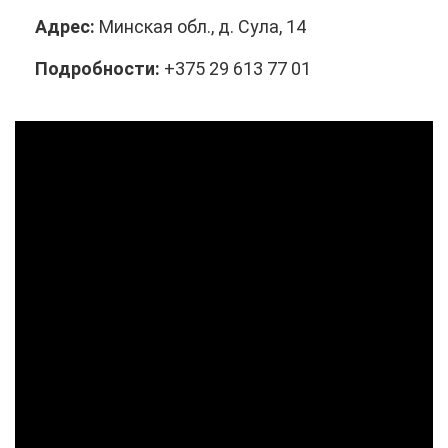
Ад­рес:
Мин­ская обл., д. Су­ла, 14
По­дроб­но­сти:
+375 29 613 77 01