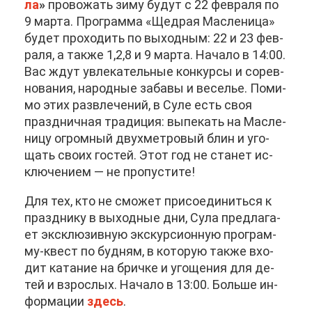
ла
»
про­во­жать зи­му бу­дут с 22 фев­ра­ля по
9 мар­та. Про­грам­ма «Щед­рая Мас­ле­ни­ца»
бу­дет про­хо­дить по вы­ход­ным: 22 и 23 фев­
ра­ля, а та­к­же 1,2,8 и 9 мар­та. На­ча­ло в 14:00.
Вас ждут увле­ка­тель­ные кон­кур­сы и со­рев­
но­ва­ния, на­род­ные за­ба­вы и ве­се­лье. По­ми­
мо этих раз­вле­че­ний, в Су­ле есть своя
празд­нич­ная тра­ди­ция: вы­пе­кать на Мас­ле­
ни­цу огром­ный двух­мет­ро­вый блин и уго­
щать сво­их го­стей. Этот год не ста­нет ис­
клю­че­ни­ем — не про­пу­сти­те!
Для тех, кто не смо­жет при­со­еди­нить­ся к
празд­ни­ку в вы­ход­ные дни, Су­ла пред­ла­га­
ет экс­клю­зив­ную экс­кур­си­он­ную про­грам­
му-квест по буд­ням, в ко­то­рую та­к­же вхо­
дит ка­та­ние на брич­ке и уго­ще­ния для де­
тей и взрос­лых. На­ча­ло в 13:00. Боль­ше ин­
фор­ма­ции
здесь
.