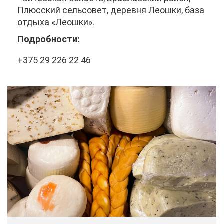
Плюс­ский сель­со­вет, де­рев­ня Леош­ки, ба­за
от­ды­ха «Леош­ки».
По­дроб­но­сти:
+375 29 226 22 46