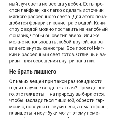
ный луч све­та не все­гда удо­бен. Есть про­
стой лай­фх­ак, как лег­ко сде­лать ис­точ­ник
мяг­ко­го рас­се­ян­но­го све­та. Для это­го по­на­
до­бит­ся фо­на­рик и ка­ни­стра с во­дой. Ка­ни­
стру с во­дой мож­но по­ста­вить на на­лоб­ный
фо­на­рик, что­бы он све­тил вверх. Или же
мож­но ис­поль­зо­вать лю­бой дру­гой, на­пра­
вив его внутрь ка­ни­стры. Всё про­сто! Мяг­
кий и рас­се­ян­ный свет го­тов. От­лич­ный ва­
ри­ант для осве­ще­ния внут­ри па­лат­ки.
Не брать лиш­не­го
От ка­ких ве­щей при та­кой раз­но­вид­но­сти
от­ды­ха луч­ше воз­дер­жать­ся? Пре­жде все­
го, это гаж­де­ты – на при­ро­ду вы­би­ра­ют­ся,
что­бы на­сла­дить­ся ти­ши­ной, об­ре­сти гар­
мо­нию, по­слу­шать зву­ки ле­са, а смарт­фо­ны,
план­ше­ты и но­ут­бу­ки мо­гут это­му по­ме­