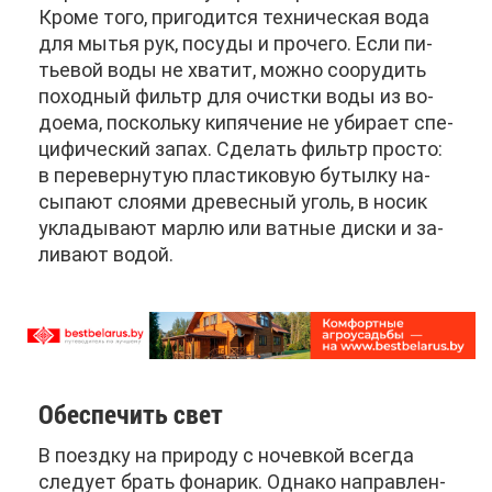
Кро­ме то­го, при­го­дит­ся тех­ни­че­ская во­да
для мы­тья рук, по­су­ды и про­че­го. Ес­ли пи­
тье­вой во­ды не хва­тит, мож­но со­ору­дить
по­ход­ный фильтр для очист­ки во­ды из во­
до­е­ма, по­сколь­ку ки­пя­че­ние не уби­ра­ет спе­
ци­фи­че­ский за­пах. Сде­лать фильтр про­сто:
в пе­ре­вер­ну­тую пла­сти­ко­вую бу­тыл­ку на­
сы­па­ют сло­я­ми дре­вес­ный уголь, в но­сик
укла­ды­ва­ют мар­лю или ват­ные дис­ки и за­
ли­ва­ют во­дой.
Обес­пе­чить свет
В по­езд­ку на при­ро­ду с но­чев­кой все­гда
сле­ду­ет брать фо­на­рик. Од­на­ко на­прав­лен­