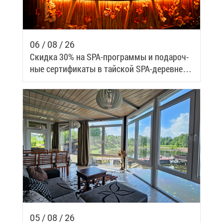
06 / 08 / 26
Скид­ка 30% на SPA-про­грам­мы и по­да­роч­
ные сер­ти­фи­ка­ты в тай­ской SPA-де­ревне
Samui
05 / 08 / 26