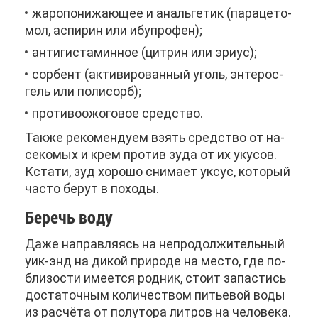
жа­ро­по­ни­жа­ю­щее и аналь­ге­тик (па­ра­це­то­
мол, ас­пи­рин или ибу­про­фен);
ан­ти­ги­ста­мин­ное (цит­рин или эри­ус);
сор­бент (ак­ти­ви­ро­ван­ный уголь, эн­те­рос­
гель или по­ли­сорб);
про­ти­во­ожо­го­вое сред­ство.
Та­к­же ре­ко­мен­ду­ем взять сред­ство от на­
се­ко­мых и крем про­тив зу­да от их уку­сов.
Кста­ти, зуд хо­ро­шо сни­ма­ет ук­сус, ко­то­рый
ча­сто бе­рут в по­хо­ды.
Бе­речь во­ду
Да­же на­прав­ля­ясь на непро­дол­жи­тель­ный
уик-энд на ди­кой при­ро­де на ме­сто, где по­
бли­зо­сти име­ет­ся род­ник, сто­ит за­па­стись
до­ста­точ­ным ко­ли­че­ством пи­тье­вой во­ды
из рас­чё­та от по­лу­то­ра лит­ров на че­ло­ве­ка.