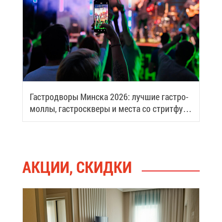
Га­стро­дво­ры Мин­ска 2026: луч­шие га­стро­
мол­лы, га­стро­скве­ры и ме­ста со стрит­фу­
дом
АК­ЦИИ, СКИД­КИ