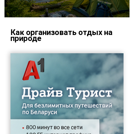
Как ор­га­ни­зо­вать от­дых на
при­ро­де