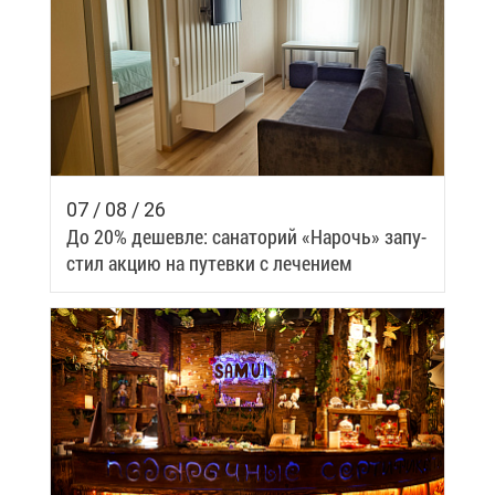
07 / 08 / 26
До 20% де­шев­ле: са­на­то­рий «На­рочь» за­пу­
стил ак­цию на пу­тев­ки с ле­че­ни­ем