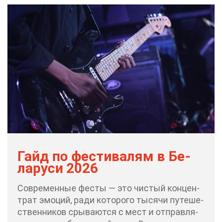
Гайд по фе­сти­ва­лям в Бе­
ла­ру­си 2026
Со­вре­мен­ные фе­сты — это чи­стый кон­цен­
трат эмо­ций, ра­ди ко­то­ро­го ты­ся­чи пу­те­ше­
ствен­ни­ков сры­ва­ют­ся с мест и от­прав­ля­