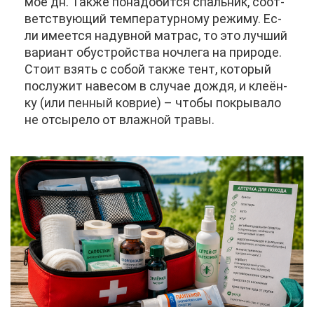
мое дн. Та­к­же по­на­до­бит­ся спаль­ник, со­от­
вет­ству­ю­щий тем­пе­ра­тур­но­му ре­жи­му. Ес­
ли име­ет­ся на­дув­ной мат­рас, то это луч­ший
ва­ри­ант обу­строй­ства ноч­ле­га на при­ро­де.
Сто­ит взять с со­бой та­к­же тент, ко­то­рый
по­слу­жит на­ве­сом в слу­чае до­ждя, и кле­ён­
ку (или пен­ный ков­рие) – что­бы по­кры­ва­ло
не от­сы­ре­ло от влаж­ной тра­вы.