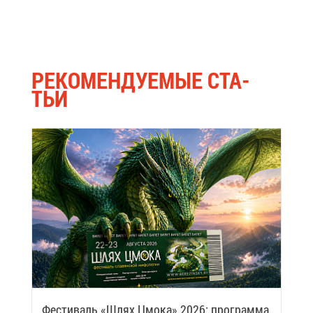
РЕ­КО­МЕН­ДУ­Е­МЫЕ СТА­
ТЬИ
Фе­сти­валь «Шлях Цмо­ка» 2026: про­грам­ма,