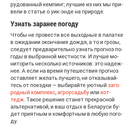
ру­до­ван­ный кем­пинг; луч­шие из них мы при­
ве­ли в ста­тье о уик-эн­де на при­ро­де.
Узнать за­ра­нее по­го­ду
Что­бы не про­ве­сти все вы­ход­ные в па­лат­ке
в ожи­да­нии окон­ча­ния до­ждя, а то и гро­зы,
сле­ду­ет пред­ва­ри­тель­но узнать про­гноз по­
го­ды в вы­бран­ной мест­но­сти. И луч­ше мо­
ни­то­рить несколь­ко ис­точ­ни­ков: это на­деж­
нее. А ес­ли на вре­мя пу­те­ше­ствия про­гноз
остав­ля­ет же­лать луч­ше­го, не от­ка­зы­вай­
тесь от по­езд­ки — вы­би­рай­те уют­ный
за­го­
род­ный ком­плекс
,
аг­ро­усадь­бу
или
кот­
тедж
. Та­кое ре­ше­ние ста­нет пре­крас­ной
аль­тер­на­ти­вой, и ваш от­дых в Бе­ла­ру­си бу­
дет при­ят­ным и ком­форт­ным в лю­бую по­го­
ду.