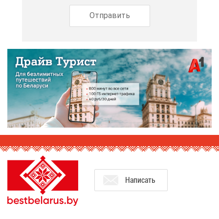
На­пи­сать