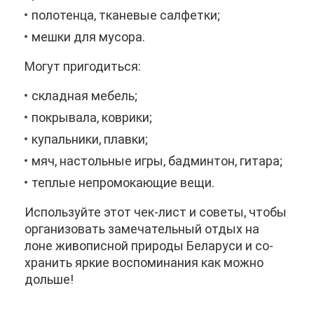
по­ло­тен­ца, тка­не­вые сал­фет­ки;
меш­ки для му­со­ра.
Мо­гут при­го­дить­ся:
склад­ная ме­бель;
по­кры­ва­ла, ков­ри­ки;
ку­паль­ни­ки, плав­ки;
мяч, на­столь­ные иг­ры, бад­мин­тон, ги­та­ра;
теп­лые непро­мо­ка­ю­щие ве­щи.
Ис­поль­зуй­те этот чек-лист и со­ве­ты, что­бы
ор­га­ни­зо­вать за­ме­ча­тель­ный от­дых на
лоне жи­во­пис­ной при­ро­ды Бе­ла­ру­си и со­
хра­нить яр­кие вос­по­ми­на­ния как мож­но
доль­ше!