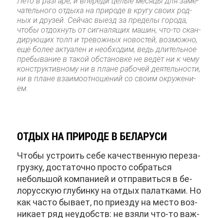
Ле­то в раз­га­ре, и впе­ре­ди це­лые ме­ся­цы для за­ме­
ча­тель­но­го от­ды­ха на при­ро­де в кру­гу сво­их род­
ных и дру­зей. Сей­час вы­езд за пре­де­лы го­ро­да,
что­бы от­дох­нуть от сиг­на­ля­щих ма­шин, что-то скан­
ди­ру­ю­щих толп и тре­вож­ных но­во­стей, воз­мож­но,
ещё бо­лее ак­туа­лен и необ­хо­дим, ведь дли­тель­ное
пре­бы­ва­ние в та­кой об­ста­нов­ке не ве­дёт ни к че­му
кон­струк­тив­но­му ни в плане ра­бо­чей де­я­тель­но­сти,
ни в плане вза­и­мо­от­но­ше­ний со сво­им окру­же­ни­
ем.
ОТ­ДЫХ НА ПРИ­РО­ДЕ В БЕ­ЛА­РУ­СИ
Что­бы устро­ить се­бе ка­че­ствен­ную пе­ре­за­
груз­ку, до­ста­точ­но про­сто со­брать­ся
неболь­шой ком­па­ни­ей и от­пра­вить­ся в бе­
ло­рус­скую глу­бин­ку на от­дых па­лат­ка­ми. Но
как ча­сто бы­ва­ет, по при­ез­ду на ме­сто воз­
ни­ка­ет ряд неудобств: не взя­ли что-то важ­