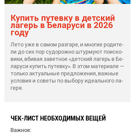
Ку­пить пу­тев­ку в дет­ский
ла­герь в Бе­ла­ру­си в 2026
го­ду
Ле­то уже в са­мом раз­га­ре, и мно­гие ро­ди­те­
ли до сих пор су­до­рож­но штур­му­ют по­ис­ко­
ви­ки, вби­вая за­вет­ное «дет­ский ла­герь в Бе­
ла­ру­си ку­пить пу­тев­ку». В этом ма­те­ри­а­ле —
толь­ко ак­ту­аль­ные пред­ло­же­ния, важ­ные
усло­вия и со­ве­ты по вы­бо­ру иде­аль­но­го ла­
ге­ря.
ЧЕК-ЛИСТ НЕОБ­ХО­ДИ­МЫХ ВЕ­ЩЕЙ
Важ­ное: