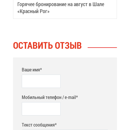
Го­ря­чее бро­ни­ро­ва­ние на ав­густ в Ша­ле
«Крас­ный Рог»
ОСТА­ВИТЬ ОТ­ЗЫВ
Ваше имя*
Мобильный телефон / e-mail*
Текст сообщения*