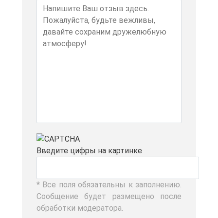
Вве­ди­те циф­ры на кар­тин­ке
* Все по­ля обя­за­тель­ны к за­пол­не­нию.
Со­об­ще­ние бу­дет раз­ме­ще­но по­сле
об­ра­бот­ки мо­де­ра­то­ра.