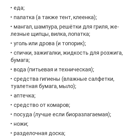
еда;
па­лат­ка (а та­к­же тент, кле­ен­ка);
ман­гал, шам­пу­ра, ре­шёт­ки для гри­ля, же­
лез­ные щип­цы, вил­ка, ло­пат­ка;
уголь или дро­ва (и то­по­рик);
спич­ки, за­жи­гал­ки, жид­кость для роз­жи­га,
бу­ма­га;
во­да (пи­тье­вая и тех­ни­че­ская);
сред­ства ги­ги­е­ны (влаж­ные сал­фет­ки,
туа­лет­ная бу­ма­га, мы­ло);
ап­теч­ка;
сред­ство от ко­ма­ров;
по­су­да (луч­ше ес­ли би­о­раз­ла­га­е­мая);
но­жи;
раз­де­лоч­ная дос­ка;