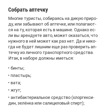
Со­брать ап­теч­ку
Мно­гие ту­ри­сты, со­би­ра­ясь на ди­кую при­ро­
ду, или за­бы­ва­ют об ап­теч­ке, или по­ла­га­ют­
ся на ту, ко­то­рая есть в ма­шине. Од­на­ко ес­
ли вы арен­ду­е­те ав­то, мо­жет ока­зать­ся, что
нуж­но­го в ней мо­жет как раз нет. Да и ни­ко­
гда не бу­дет лиш­ним еще раз про­ве­рить ап­
теч­ку из лич­но­го транс­порт­но­го сред­ства.
Итак, в на­бо­ре долж­ны иметь­ся:
бин­ты;
пла­стырь;
ва­та;
жгут;
ан­ти­бак­те­ри­аль­ное сред­ство (хл­ор­гек­си­
дин, зе­лён­ка или са­ли­ци­ло­вый спирт);