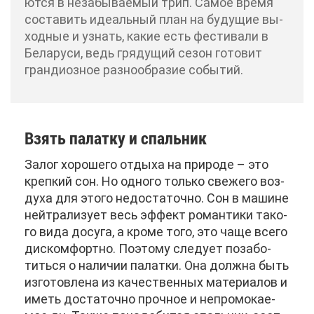
ют­ся в неза­бы­ва­е­мый трип. Са­мое вре­мя
со­ста­вить иде­аль­ный план на бу­ду­щие вы­
ход­ные и узнать, ка­кие есть фе­сти­ва­ли в
Бе­ла­ру­си, ведь гря­ду­щий се­зон го­то­вит
гран­ди­оз­ное раз­но­об­ра­зие со­бы­тий.
Взять па­лат­ку и спаль­ник
За­лог хо­ро­ше­го от­ды­ха на при­ро­де – это
креп­кий сон. Но од­но­го толь­ко све­же­го воз­
ду­ха для это­го недо­ста­точ­но. Сон в ма­шине
ней­тра­ли­зу­ет весь эф­фект ро­ман­ти­ки та­ко­
го ви­да до­су­га, а кро­ме то­го, это ча­ще все­го
дис­ком­форт­но. По­это­му сле­ду­ет по­за­бо­
тить­ся о на­ли­чии па­лат­ки. Она долж­на быть
из­го­тов­ле­на из ка­че­ствен­ных ма­те­ри­а­лов и
иметь до­ста­точ­но проч­ное и непро­мо­ка­е­