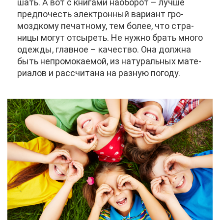
шать. А вот с кни­га­ми на­о­бо­рот – луч­ше
пред­по­честь элек­трон­ный ва­ри­ант гро­
мозд­ко­му пе­чат­но­му, тем бо­лее, что стра­
ни­цы мо­гут от­сы­реть. Не нуж­но брать мно­го
одеж­ды, глав­ное – ка­че­ство. Она долж­на
быть непро­мо­ка­е­мой, из на­ту­раль­ных ма­те­
ри­а­лов и рас­счи­та­на на раз­ную по­го­ду.