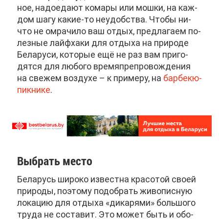
ное, на­до­еда­ют ко­ма­ры или мош­ки, на каж­
дом ша­гу ка­кие-то неудоб­ства. Что­бы ни­
что не омра­чи­ло ваш от­дых, пред­ла­га­ем по­
лез­ные лай­фх­а­ки для от­ды­ха на при­ро­де
Бе­ла­ру­си, ко­то­рые ещё не раз вам при­го­
дят­ся для лю­бо­го вре­мя­пре­про­вож­де­ния
на све­жем воз­ду­хе – к при­ме­ру, на
бар­бекю-
пик­ни­ке
.
Вы­брать ме­сто
Бе­ла­русь ши­ро­ко из­вест­на кра­со­той сво­ей
при­ро­ды, по­это­му по­до­брать жи­во­пис­ную
ло­ка­цию для от­ды­ха «ди­ка­ря­ми» боль­шо­го
тру­да не со­ста­вит. Это мо­жет быть и обо­