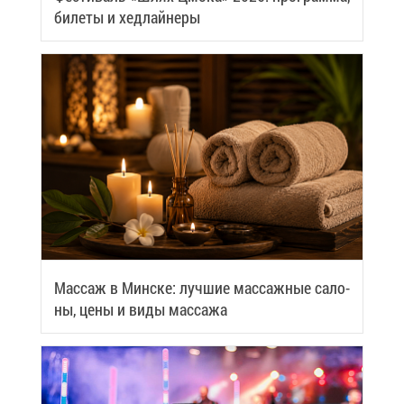
би­ле­ты и хед­лай­не­ры
Мас­саж в Мин­ске: луч­шие мас­саж­ные са­ло­
ны, це­ны и ви­ды мас­са­жа