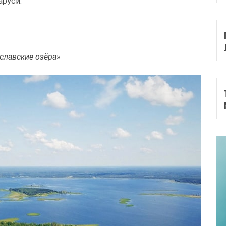
аруси.
славские озёра»