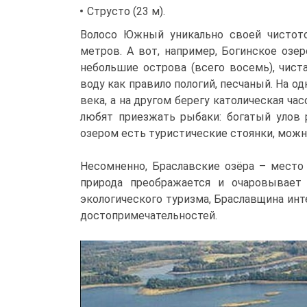
Струсто (23 м).
Волосо Южный уникально своей чистото
метров. А вот, например, Богинское озе
небольшие острова (всего восемь), чиста
воду как правило пологий, песчаный. На 
века, а на другом берегу католическая ча
любят приезжать рыбаки: богатый улов 
озером есть туристические стоянки, можн
Несомненно, Браславские озёра – место
природа преображается и очаровывает
экологического туризма, Браславщина инт
достопримечательностей.