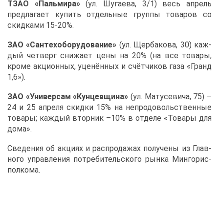
ТЗАО «Паль­ми­ра»
(ул. Шу­га­е­ва, 3/1) весь ап­рель
пред­ла­га­ет ку­пить от­дель­ные груп­пы то­ва­ров со
скид­ка­ми 15-20%.
ЗАО «Сан­тех­о­бо­ру­до­ва­ние»
(ул. Щер­ба­ко­ва, 30) каж­
дый чет­верг сни­жа­ет це­ны на 20% (на все то­ва­ры,
кро­ме ак­ци­он­ных, уце­нён­ных и счёт­чи­ков га­за «Гранд
1,6»).
ЗАО «Уни­вер­сам «Кун­цев­щи­на»
(ул. Ма­ту­се­ви­ча, 75) –
24 и 25 ап­ре­ля скид­ки 15% на непро­до­воль­ствен­ные
то­ва­ры; каж­дый втор­ник –10% в от­де­ле «То­ва­ры для
до­ма».
Све­де­ния об ак­ци­ях и рас­про­да­жах по­лу­че­ны из Глав­
но­го управ­ле­ния по­тре­би­тель­ско­го рын­ка Мин­гор­ис­
пол­ко­ма.