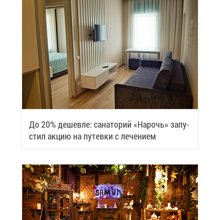
До 20% де­шев­ле: са­на­то­рий «На­рочь» за­пу­
стил ак­цию на пу­тев­ки с ле­че­ни­ем