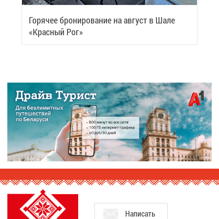
Го­ря­чее бро­ни­ро­ва­ние на ав­густ в Ша­ле
«Крас­ный Рог»
На­пи­сать