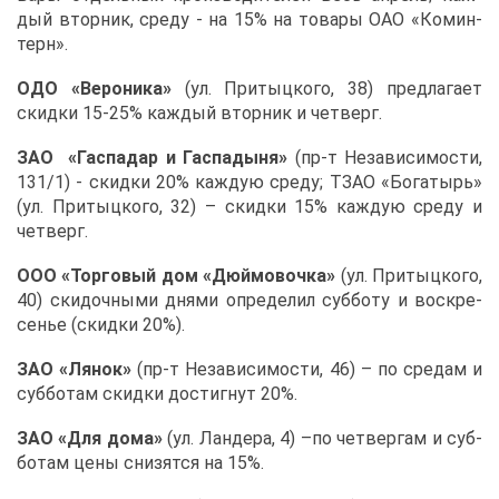
дый втор­ник, сре­ду - на 15% на то­ва­ры ОАО «Ко­мин­
терн».
ОДО «Ве­ро­ни­ка»
(ул. При­тыц­ко­го, 38) пред­ла­га­ет
скид­ки 15-25% каж­дый втор­ник и чет­верг.
ЗАО «Гас­па­дар и Гас­пады­ня»
(пр-т Неза­ви­си­мо­сти,
131/1) - скид­ки 20% каж­дую сре­ду; ТЗАО «Бо­га­тырь»
(ул. При­тыц­ко­го, 32) – скид­ки 15% каж­дую сре­ду и
чет­верг.
ООО «Тор­го­вый дом «Дюй­мо­воч­ка»
(ул. При­тыц­ко­го,
40) ски­доч­ны­ми дня­ми опре­де­лил суб­бо­ту и вос­кре­
се­нье (скид­ки 20%).
ЗАО «Ля­нок»
(пр-т Неза­ви­си­мо­сти, 46) – по сре­дам и
суб­бо­там скид­ки до­стиг­нут 20%.
ЗАО «Для до­ма»
(ул. Лан­де­ра, 4) –по чет­вер­гам и суб­
бо­там це­ны сни­зят­ся на 15%.