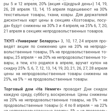
ры 5 и 12 ап­ре­ля, 20% (ак­ция «Щед­рый день») 14, 19,
26, 28 ап­ре­ля. 13, 14, 15 ап­ре­ля по­де­ше­ве­ют на 30%
тек­стиль­ные то­ва­ры, тка­ни, ков­ры. Для дер­жа­те­лей
дис­конт­ных карт це­ны в сек­ци­ях «Хозто­ва­ры, по­су­
да» бу­дут сни­же­ны на 30% 3 и 4 ап­ре­ля, на 25% 6, 7, 20,
21 ап­ре­ля в сек­ци­ях непро­до­воль­ствен­ных то­ва­ров.
ТКУП «Уни­вер­маг Бе­ла­русь»
3, 10, 17, 24 ап­ре­ля про­
ве­дёт ак­ции по сни­же­нию цен на 20% на непро­до­
воль­ствен­ные то­ва­ры, 5% на про­до­воль­ствен­ные то­
ва­ры, 25 ап­ре­ля – на 20% на непро­до­воль­ствен­ные то­
ва­ры, а тем, кто ро­дил­ся в ап­ре­ле, вру­чат ку­пон на
скид­ку 25%. 5, 6, 7, 12, 13, 14, 19, 20, 21, 26, 27, 28 ап­ре­ля
це­ны на непро­до­воль­ствен­ные то­ва­ры сни­же­ны на
25%, на 5% – на про­до­воль­ствен­ные то­ва­ры.
Тор­го­вый дом «На Неми­ге»
про­во­дит Дни ски­док
каж­дую сре­ду, суб­бо­ту, вос­кре­се­нье. Це­ны сни­же­ны
на 20% на непро­до­воль­ствен­ные то­ва­ры, на 5% – на
про­до­воль­ствен­ные то­ва­ры (с 4 по 8 ап­ре­ля – на 22%
на непро­до­воль­ствен­ные то­ва­ры, 5% – на про­до­воль­