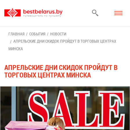
ГЛАВ­НАЯ
СО­БЫ­ТИЯ
НО­ВО­СТИ
АП­РЕЛЬ­СКИЕ ДНИ СКИ­ДОК ПРОЙ­ДУТ В ТОР­ГО­ВЫХ ЦЕН­ТРАХ
МИН­СКА
АП­РЕЛЬ­СКИЕ ДНИ СКИ­ДОК ПРОЙ­ДУТ В
ТОР­ГО­ВЫХ ЦЕН­ТРАХ МИН­СКА