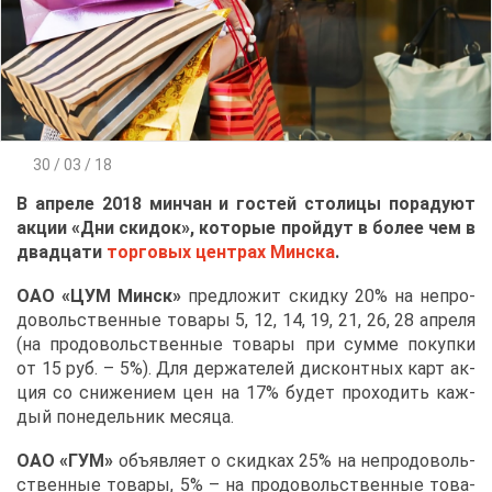
30 / 03 / 18
В ап­ре­ле 2018 мин­чан и го­стей сто­ли­цы по­ра­ду­ют
ак­ции «Дни ски­док», ко­то­рые прой­дут в бо­лее чем в
два­дца­ти
тор­го­вых цен­трах Мин­ска
.
ОАО «ЦУМ Минск»
пред­ло­жит скид­ку 20% на непро­
до­воль­ствен­ные то­ва­ры 5, 12, 14, 19, 21, 26, 28 ап­ре­ля
(на про­до­воль­ствен­ные то­ва­ры при сум­ме по­куп­ки
от 15 руб. – 5%). Для дер­жа­те­лей дис­конт­ных карт ак­
ция со сни­же­ни­ем цен на 17% бу­дет про­хо­дить каж­
дый по­не­дель­ник ме­ся­ца.
ОАО «ГУМ»
объ­яв­ля­ет о скид­ках 25% на непро­до­воль­
ствен­ные то­ва­ры, 5% – на про­до­воль­ствен­ные то­ва­