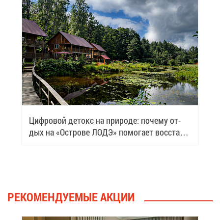
Циф­ро­вой де­токс на при­ро­де: по­че­му от­
дых на «Ост­ро­ве ЛОДЭ» по­мо­га­ет вос­ста­но­
вить си­лы
РЕ­КО­МЕН­ДУ­Е­МЫЕ АК­ЦИИ