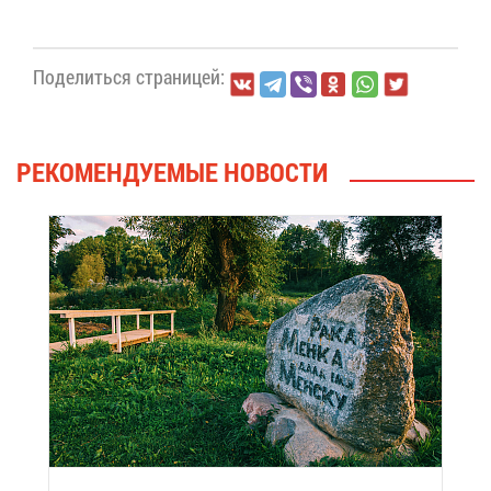
По­де­лить­ся стра­ни­цей:
РЕ­КО­МЕН­ДУ­Е­МЫЕ НО­ВО­СТИ