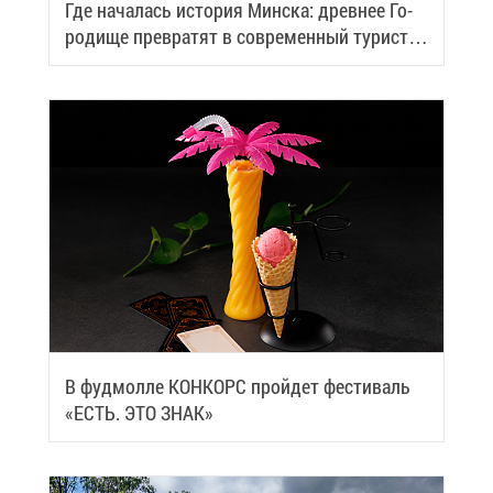
Где на­ча­лась ис­то­рия Мин­ска: древ­нее Го­
ро­ди­ще пре­вра­тят в со­вре­мен­ный ту­ри­сти­
че­ский центр
В фуд­мол­ле КОН­КОРС прой­дет фе­сти­валь
«ЕСТЬ. ЭТО ЗНАК»