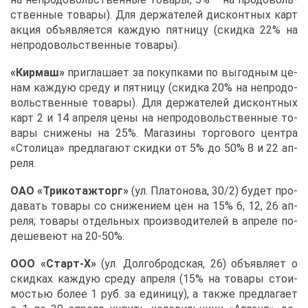
ствен­ные то­ва­ры). Для дер­жа­те­лей дис­конт­ных карт
ак­ция объ­яв­ля­ет­ся каж­дую пят­ни­цу (скид­ка 22% на
непро­до­воль­ствен­ные то­ва­ры).
«Кир­маш»
при­гла­ша­ет за по­куп­ка­ми по вы­год­ным це­
нам каж­дую сре­ду и пят­ни­цу (скид­ка 20% на непро­до­
воль­ствен­ные то­ва­ры). Для дер­жа­те­лей дис­конт­ных
карт 2 и 14 ап­ре­ля це­ны на непро­до­воль­ствен­ные то­
ва­ры сни­же­ны на 25%. Ма­га­зи­ны тор­го­во­го цен­тра
«Сто­ли­ца» пред­ла­га­ют скид­ки от 5% до 50% 8 и 22 ап­
ре­ля.
ОАО «Три­ко­та­ж­торг»
(ул. Пла­то­но­ва, 30/2) бу­дет про­
да­вать то­ва­ры со сни­же­ни­ем цен на 15% 6, 12, 26 ап­
ре­ля; то­ва­ры от­дель­ных про­из­во­ди­те­лей в ап­ре­ле по­
де­ше­ве­ют на 20-50%.
ООО «Старт-Х»
(ул. Дол­го­брод­ская, 26) объ­яв­ля­ет о
скид­ках каж­дую сре­ду ап­ре­ля (15% на то­ва­ры сто­и­
мо­стью бо­лее 1 руб. за еди­ни­цу), а та­к­же пред­ла­га­ет