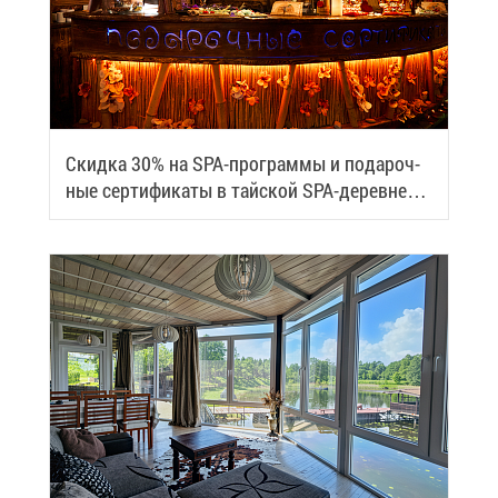
Скид­ка 30% на SPA-про­грам­мы и по­да­роч­
ные сер­ти­фи­ка­ты в тай­ской SPA-де­ревне
Samui