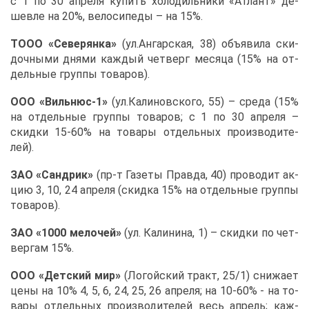
с 1 по 30 ап­ре­ля ку­пить хо­ло­диль­ни­ки «Ат­лант» де­
шев­ле на 20%, ве­ло­си­пе­ды – на 15%.
ТО­ОО «Се­ве­рян­ка»
(ул.Ан­гар­ская, 38) объ­яви­ла ски­
доч­ны­ми дня­ми каж­дый чет­верг ме­ся­ца (15% на от­
дель­ные груп­пы то­ва­ров).
ООО «Виль­нюс-1»
(ул.Ка­ли­нов­ско­го, 55) – сре­да (15%
на от­дель­ные груп­пы то­ва­ров; с 1 по 30 ап­ре­ля –
скид­ки 15-60% на то­ва­ры от­дель­ных про­из­во­ди­те­
лей).
ЗАО «Сан­д­рик»
(пр-т Га­зе­ты Прав­да, 40) про­во­дит ак­
цию 3, 10, 24 ап­ре­ля (скид­ка 15% на от­дель­ные груп­пы
то­ва­ров).
ЗАО «1000 ме­ло­чей»
(ул. Ка­ли­ни­на, 1) – скид­ки по чет­
вер­гам 15%.
ООО «Дет­ский мир»
(Ло­гой­ский тракт, 25/1) сни­жа­ет
це­ны на 10% 4, 5, 6, 24, 25, 26 ап­ре­ля; на 10-60% - на то­
ва­ры от­дель­ных про­из­во­ди­те­лей весь ап­рель; каж­