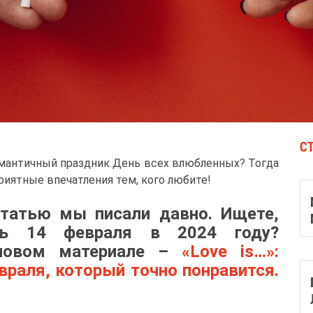
С
омантичный праздник День всех влюбленных? Тогда
риятные впечатления тем, кого любите!
статью мы писали давно. Ищете,
ть 14 февраля в 2024 году?
новом материале –
«Love is…»:
враля, который точно понравится.