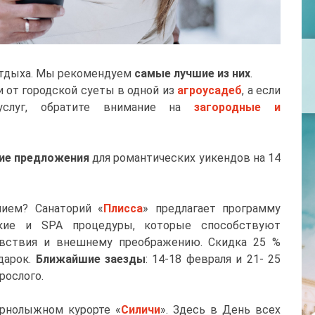
отдыха. Мы рекомендуем
самые лучшие из них
.
от городской суеты в одной из
агроусадеб
, а если
слуг, обратите внимание на
загородные и
ие предложения
для романтических уикендов на 14
ием? Санаторий «
Плисса
» предлагает программу
ские и SPA процедуры, которые способствуют
увствия и внешнему преображению. Скидка 25 %
дарок.
Ближайшие заезды
: 14-18 февраля и 21- 25
зрослого.
орнолыжном курорте «
Силичи
». Здесь в День всех