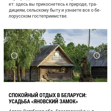
ет: здесь вы при­кос­не­тесь к при­ро­де, тра­
ди­ци­ям, сель­ско­му бы­ту и узна­е­те все о бе­
ло­рус­ском го­сте­при­им­стве.
СПО­КОЙ­НЫЙ ОТ­ДЫХ В БЕ­ЛА­РУ­СИ:
УСАДЬ­БА «ЯНОВ­СКИЙ ЗА­МОК»