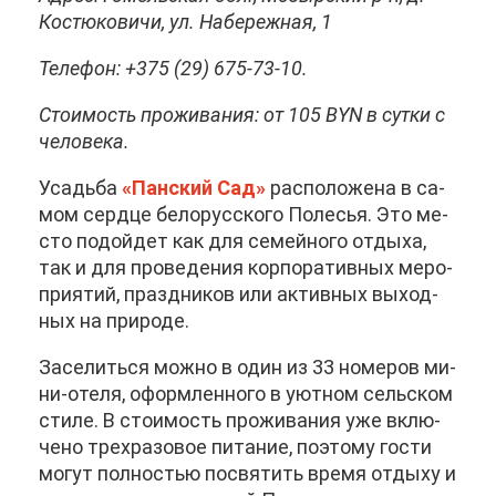
Ко­стю­ко­ви­чи, ул. На­бе­реж­ная, 1
Те­ле­фон: +375 (29) 675-73-10.
Сто­и­мость про­жи­ва­ния: от 105 BYN в сут­ки с
че­ло­ве­ка.
Усадь­ба
«Пан­ский Сад»
рас­по­ло­же­на в са­
мом серд­це бе­ло­рус­ско­го По­ле­сья. Это ме­
сто по­дой­дет как для се­мей­но­го от­ды­ха,
так и для про­ве­де­ния кор­по­ра­тив­ных ме­ро­
при­я­тий, празд­ни­ков или ак­тив­ных вы­ход­
ных на при­ро­де.
За­се­лить­ся мож­но в один из 33 но­ме­ров ми­
ни-оте­ля, оформ­лен­но­го в уют­ном сель­ском
сти­ле. В сто­и­мость про­жи­ва­ния уже вклю­
че­но трех­ра­зо­вое пи­та­ние, по­это­му го­сти
мо­гут пол­но­стью по­свя­тить вре­мя от­ды­ху и