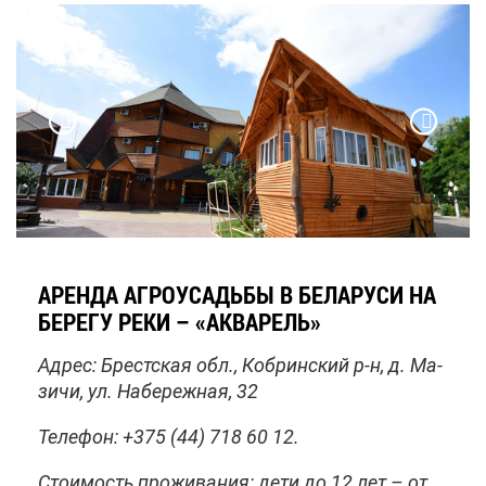
АРЕН­ДА АГ­РО­УСАДЬ­БЫ В БЕ­ЛА­РУ­СИ НА
БЕ­РЕ­ГУ РЕ­КИ – «АК­ВА­РЕЛЬ»
Ад­рес: Брест­ская обл., Ко­брин­ский р-н, д. Ма­
зи­чи, ул. На­бе­реж­ная, 32
Те­ле­фон: +375 (44) 718 60 12.
Сто­и­мость про­жи­ва­ния: де­ти до 12 лет – от