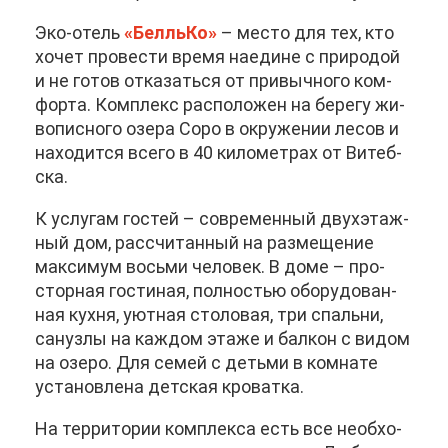
Эко-отель
«Белль­Ко»
– ме­сто для тех, кто
хо­чет про­ве­сти вре­мя на­едине с при­ро­дой
и не го­тов от­ка­зать­ся от при­выч­но­го ком­
фор­та. Ком­плекс рас­по­ло­жен на бе­ре­гу жи­
во­пис­но­го озе­ра Со­ро в окру­же­нии ле­сов и
на­хо­дит­ся все­го в 40 ки­ло­мет­рах от Ви­теб­
ска.
К услу­гам го­стей – со­вре­мен­ный двух­этаж­
ный дом, рас­счи­тан­ный на раз­ме­ще­ние
мак­си­мум вось­ми че­ло­век. В до­ме – про­
стор­ная го­сти­ная, пол­но­стью обо­ру­до­ван­
ная кух­ня, уют­ная сто­ло­вая, три спаль­ни,
сан­уз­лы на каж­дом эта­же и бал­кон с ви­дом
на озе­ро. Для се­мей с детьми в ком­на­те
уста­нов­ле­на дет­ская кро­ват­ка.
На тер­ри­то­рии ком­плек­са есть все необ­хо­