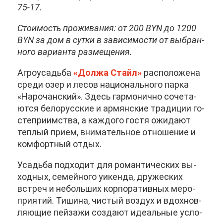
75-17.
Сто­и­мость про­жи­ва­ния: от 200 BYN до 1200
BYN за дом в сут­ки в за­ви­си­мо­сти от вы­бран­
но­го ва­ри­ан­та раз­ме­ще­ния.
Аг­ро­усадь­ба
«Дол­жа Стайл»
рас­по­ло­же­на
сре­ди озер и ле­сов на­ци­о­наль­но­го пар­ка
«На­ро­чан­ский». Здесь гар­мо­нич­но со­че­та­
ют­ся бе­ло­рус­ские и ар­мян­ские тра­ди­ции го­
сте­при­им­ства, а каж­до­го го­стя ожи­да­ют
теп­лый при­ем, вни­ма­тель­ное от­но­ше­ние и
ком­форт­ный от­дых.
Усадь­ба под­хо­дит для ро­ман­ти­че­ских вы­
ход­ных, се­мей­но­го уи­кен­да, дру­же­ских
встреч и неболь­ших кор­по­ра­тив­ных ме­ро­
при­я­тий. Ти­ши­на, чи­стый воз­дух и вдох­нов­
ля­ю­щие пей­за­жи со­зда­ют иде­аль­ные усло­