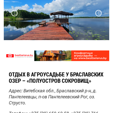
ОТ­ДЫХ В АГ­РО­УСАДЬ­БЕ У БРА­СЛАВ­СКИХ
ОЗЕР – «ПО­ЛУ­ОСТ­РОВ СО­КРО­ВИЩ»
Ад­рес: Ви­теб­ская обл., Бра­слав­ский р-н, д.
Пан­те­ле­ев­цы, п-ов Пан­те­ле­ев­ский Рог, оз.
Стру­сто.