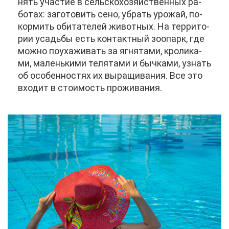
нять уча­стие в сель­ско­хо­зяй­ствен­ных ра­
бо­тах: за­го­то­вить се­но, убрать уро­жай, по­
кор­мить оби­та­те­лей жи­вот­ных. На тер­ри­то­
рии усадь­бы есть кон­такт­ный зоо­парк, где
мож­но по­уха­жи­вать за яг­ня­та­ми, кро­ли­ка­
ми, ма­лень­ки­ми те­ля­та­ми и быч­ка­ми, узнать
об осо­бен­но­стях их вы­ра­щи­ва­ния. Все это
вхо­дит в сто­и­мость про­жи­ва­ния.