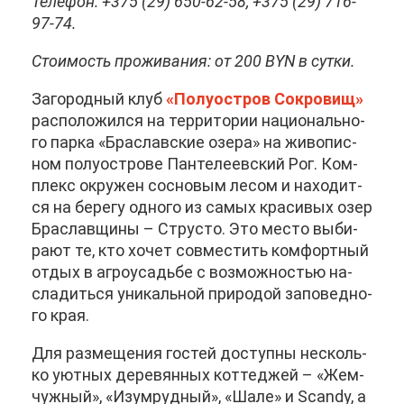
Те­ле­фон: +375 (29) 650-62-58, +375 (29) 716-
97-74.
Сто­и­мость про­жи­ва­ния: от 200 BYN в сут­ки.
За­го­род­ный клуб
«По­лу­ост­ров Со­кро­вищ»
рас­по­ло­жил­ся на тер­ри­то­рии на­ци­о­наль­но­
го пар­ка «Бра­слав­ские озе­ра» на жи­во­пис­
ном по­лу­ост­ро­ве Пан­те­ле­ев­ский Рог. Ком­
плекс окру­жен сос­но­вым ле­сом и на­хо­дит­
ся на бе­ре­гу од­но­го из са­мых кра­си­вых озер
Бра­слав­щи­ны – Стру­сто. Это ме­сто вы­би­
ра­ют те, кто хо­чет сов­ме­стить ком­форт­ный
от­дых в аг­ро­усадь­бе с воз­мож­но­стью на­
сла­дить­ся уни­каль­ной при­ро­дой за­по­вед­но­
го края.
Для раз­ме­ще­ния го­стей до­ступ­ны несколь­
ко уют­ных де­ре­вян­ных кот­те­джей – «Жем­
чуж­ный», «Изу­мруд­ный», «Ша­ле» и Scandy, а