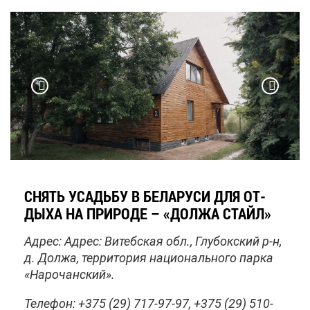
СНЯТЬ УСАДЬ­БУ В БЕ­ЛА­РУ­СИ ДЛЯ ОТ­
ДЫ­ХА НА ПРИ­РО­ДЕ – «ДОЛ­ЖА СТАЙЛ»
Ад­рес: Ад­рес: Ви­теб­ская обл., Глу­бок­ский р-н,
д. Дол­жа, тер­ри­то­рия на­ци­о­наль­но­го пар­ка
«На­ро­чан­ский».
Те­ле­фон: +375 (29) 717-97-97, +375 (29) 510-