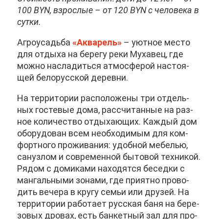
100 BYN, взрос­лые – от 120 BYN с че­ло­ве­ка в
сут­ки.
Аг­ро­усадь­ба
«Ак­ва­рель»
– уют­ное ме­сто
для от­ды­ха на бе­ре­гу ре­ки Му­ха­вец, где
мож­но на­сла­дить­ся ат­мо­сфе­рой на­сто­я­
щей бе­ло­рус­ской де­рев­ни.
На тер­ри­то­рии рас­по­ло­же­ны три от­дель­
ных го­сте­вые до­ма, рас­счи­тан­ные на раз­
ное ко­ли­че­ство от­ды­ха­ю­щих. Каж­дый дом
обо­ру­до­ван всем необ­хо­ди­мым для ком­
форт­но­го про­жи­ва­ния: удоб­ной ме­бе­лью,
сан­уз­лом и со­вре­мен­ной бы­то­вой тех­ни­кой.
Ря­дом с до­ми­ка­ми на­хо­дят­ся бе­сед­ки с
ман­галь­ны­ми зо­на­ми, где при­ят­но про­во­
дить ве­че­ра в кру­гу се­мьи или дру­зей. На
тер­ри­то­рии ра­бо­та­ет рус­ская ба­ня на бе­ре­
зо­вых дро­вах, есть бан­кет­ный зал для про­