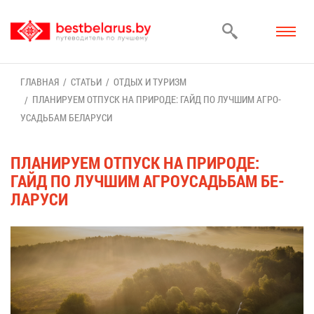
ГЛАВ­НАЯ
СТА­ТЬИ
ОТ­ДЫХ И ТУ­РИЗМ
ПЛА­НИ­РУ­ЕМ ОТ­ПУСК НА ПРИ­РО­ДЕ: ГАЙД ПО ЛУЧ­ШИМ АГ­РО­
УСАДЬ­БАМ БЕ­ЛА­РУ­СИ
ПЛА­НИ­РУ­ЕМ ОТ­ПУСК НА ПРИ­РО­ДЕ:
ГАЙД ПО ЛУЧ­ШИМ АГ­РО­УСАДЬ­БАМ БЕ­
ЛА­РУ­СИ