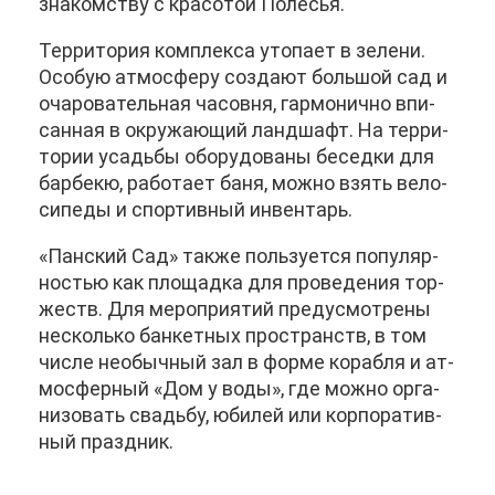
зна­ком­ству с кра­со­той По­ле­сья.
Тер­ри­то­рия ком­плек­са уто­па­ет в зе­ле­ни.
Осо­бую ат­мо­сфе­ру со­зда­ют боль­шой сад и
оча­ро­ва­тель­ная ча­сов­ня, гар­мо­нич­но впи­
сан­ная в окру­жа­ю­щий ланд­шафт. На тер­ри­
то­рии усадь­бы обо­ру­до­ва­ны бе­сед­ки для
бар­бекю, ра­бо­та­ет ба­ня, мож­но взять ве­ло­
си­пе­ды и спор­тив­ный ин­вен­тарь.
«Пан­ский Сад» та­к­же поль­зу­ет­ся по­пу­ляр­
но­стью как пло­щад­ка для про­ве­де­ния тор­
жеств. Для ме­ро­при­я­тий преду­смот­ре­ны
несколь­ко бан­кет­ных про­странств, в том
чис­ле необыч­ный зал в фор­ме ко­раб­ля и ат­
мо­сфер­ный «Дом у во­ды», где мож­но ор­га­
ни­зо­вать сва­дьбу, юби­лей или кор­по­ра­тив­
ный празд­ник.