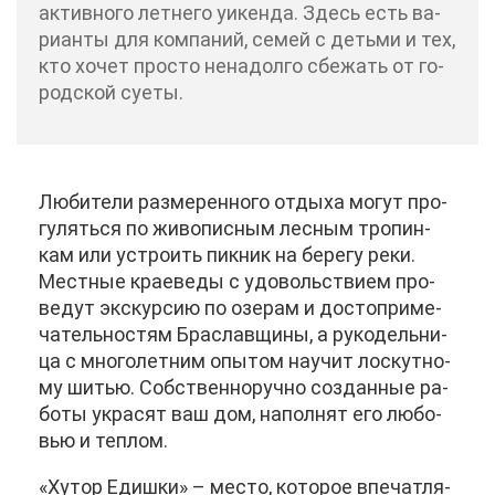
ак­тив­но­го лет­не­го уи­кен­да. Здесь есть ва­
ри­ан­ты для ком­па­ний, се­мей с детьми и тех,
кто хо­чет про­сто нена­дол­го сбе­жать от го­
род­ской су­е­ты.
Лю­би­те­ли раз­ме­рен­но­го от­ды­ха мо­гут про­
гу­лять­ся по жи­во­пис­ным лес­ным тро­пин­
кам или устро­ить пик­ник на бе­ре­гу ре­ки.
Мест­ные кра­е­ве­ды с удо­воль­стви­ем про­
ве­дут экс­кур­сию по озе­рам и до­сто­при­ме­
ча­тель­но­стям Бра­слав­щи­ны, а ру­ко­дель­ни­
ца с мно­го­лет­ним опы­том на­учит лос­кут­но­
му ши­тью. Соб­ствен­но­руч­но со­здан­ные ра­
бо­ты укра­сят ваш дом, на­пол­нят его лю­бо­
вью и теп­лом.
«Ху­тор Едиш­ки» – ме­сто, ко­то­рое впе­чат­ля­