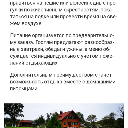
пра­вить­ся на пе­шие или ве­ло­си­пед­ные про­
гул­ки по жи­во­пис­ным окрест­но­стям, по­ка­
тать­ся на лод­ке или про­ве­сти вре­мя на све­
жем воз­ду­хе.
Пи­та­ние ор­га­ни­зу­ет­ся по пред­ва­ри­тель­но­
му за­ка­зу. Го­стям пред­ла­га­ют раз­но­об­раз­
ные зав­тра­ки, обе­ды и ужи­ны, а ме­ню об­
суж­да­ет­ся ин­ди­ви­ду­аль­но с уче­том по­же­
ла­ний от­ды­ха­ю­щих.
До­пол­ни­тель­ным пре­иму­ще­ством ста­нет
воз­мож­ность от­ды­ха вме­сте с до­маш­ни­ми
пи­том­ца­ми.