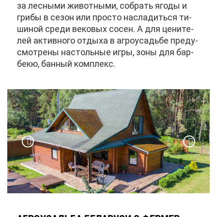
за лес­ны­ми жи­вот­ны­ми, со­брать яго­ды и
гри­бы в се­зон или про­сто на­сла­дить­ся ти­
ши­ной сре­ди ве­ко­вых со­сен. А для це­ни­те­
лей ак­тив­но­го от­ды­ха в аг­ро­усадь­бе преду­
смот­ре­ны на­столь­ные иг­ры, зо­ны для бар­
бекю, бан­ный ком­плекс.