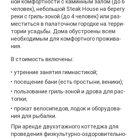
ной ком­форт­но­сти с ка­мин­ным за­лом (до 6
че­ло­век), неболь­шой Steak House на бе­ре­гу
ре­ки с гриль-зо­ной (до 4 че­ло­век) или раз­
ме­стить­ся в па­ла­точ­ном го­род­ке на тер­ри­
то­рии усадь­бы. До­ма обу­стро­е­ны всем
необ­хо­ди­мым для ком­форт­но­го про­жи­ва­
ния.
В сто­и­мость вклю­че­ны:
утрен­ние за­ня­тия гим­на­сти­кой;
по­се­ще­ние ба­ни (есть про­сты­ни, ве­ни­ки);
поль­зо­ва­ние гриль-зо­ной и дро­ва для рас­
топ­ки;
про­кат ве­ло­си­пе­дов, ло­док и обо­ру­до­ва­
ния для ры­бал­ки.
При арен­де двух­этаж­но­го кот­те­джа для
про­ве­де­ния физ­куль­тур­но-оздо­ро­ви­тель­но­