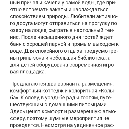
ный при­чал и ка­че­ли у са­мой во­ды, где при­
ят­но встре­чать за­ка­ты и на­сла­ждать­ся
спо­кой­стви­ем при­ро­ды. Лю­би­те­ли ак­тив­но­
го до­су­га мо­гут от­пра­вить­ся на про­гул­ку по
озе­ру на лод­ке, сыг­рать в на­столь­ный тен­
нис. По­сле на­сы­щен­но­го дня го­стей ждет
ба­ня с хо­ро­шей пар­ной и пря­мым вы­хо­дом к
во­де. Для спо­кой­но­го от­ды­ха преду­смот­ре­
ны гриль-зо­на и неболь­шая биб­лио­те­ка, а
для де­тей обо­ру­до­ва­на со­вре­мен­ная иг­ро­
вая пло­щад­ка.
Пред­ла­га­ют­ся два ва­ри­ан­та раз­ме­ще­ния:
ком­форт­ный кот­тедж и ко­ло­рит­ная «Ко­лы­
ба». К сло­ву, в усадь­бе ра­ды го­стям, пу­те­
ше­ству­ю­щим с до­маш­ни­ми пи­том­ца­ми.
Здесь це­нят ком­форт и раз­ме­рен­ную ат­мо­
сфе­ру, по­это­му шум­ные ме­ро­при­я­тия не
про­во­дят­ся. Несмот­ря на уеди­нен­ное рас­