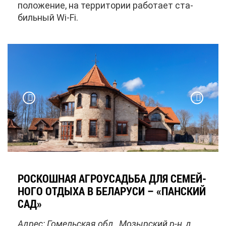
по­ло­же­ние, на тер­ри­то­рии ра­бо­та­ет ста­
биль­ный Wi-Fi.
РОС­КОШ­НАЯ АГ­РО­УСАДЬ­БА ДЛЯ СЕ­МЕЙ­
НО­ГО ОТ­ДЫ­ХА В БЕ­ЛА­РУ­СИ – «ПАН­СКИЙ
САД»
Ад­рес: Го­мель­ская обл., Мо­зыр­ский р-н, д.