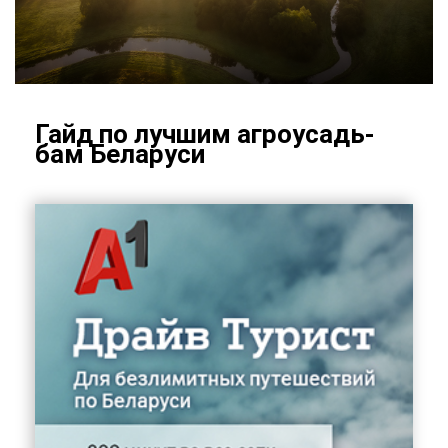
Гайд по луч­шим аг­ро­усадь­
бам Бе­ла­ру­си