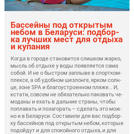
Бас­сей­ны под от­кры­тым
небом в Бе­ла­ру­си: под­бор­
ка луч­ших мест для от­ды­ха
и ку­па­ния
Ко­гда в го­ро­де ста­но­вит­ся слиш­ком жар­ко,
мысль об от­ды­хе у во­ды по­яв­ля­ет­ся са­ма
со­бой. И не о быст­ром за­плы­ве в спорт­ком­
плек­се, а об удоб­ном шез­лон­ге, яр­ком солн­
це, зоне SPA и бла­го­устро­ен­ном пля­же... И,
кста­ти, со­всем не обя­за­тель­но па­ко­вать че­
мо­да­ны и ехать в даль­ние стра­ны, что­бы
по­пла­вать и по­за­го­рать – сде­лать это мож­
но и в Бе­ла­ру­си. Со­ста­ви­ли для вас под­бор­
ку бас­сей­нов под от­кры­тым небом, ко­то­рые
по­дой­дут и для спо­кой­но­го от­ды­ха, и для