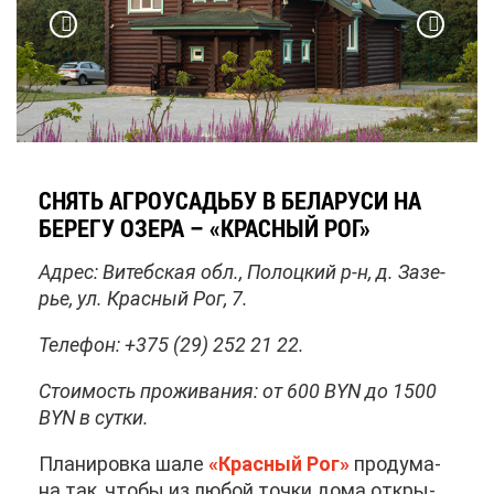
СНЯТЬ АГ­РО­УСАДЬ­БУ В БЕ­ЛА­РУ­СИ НА
БЕ­РЕ­ГУ ОЗЕ­РА – «КРАС­НЫЙ РОГ»
Ад­рес: Ви­теб­ская обл., По­лоц­кий р-н, д. За­зе­
рье, ул. Крас­ный Рог, 7.
Те­ле­фон: +375 (29) 252 21 22.
Сто­и­мость про­жи­ва­ния: от 600 BYN до 1500
BYN в сут­ки.
Пла­ни­ров­ка ша­ле
«Крас­ный Рог»
про­ду­ма­
на так, что­бы из лю­бой точ­ки до­ма от­кры­