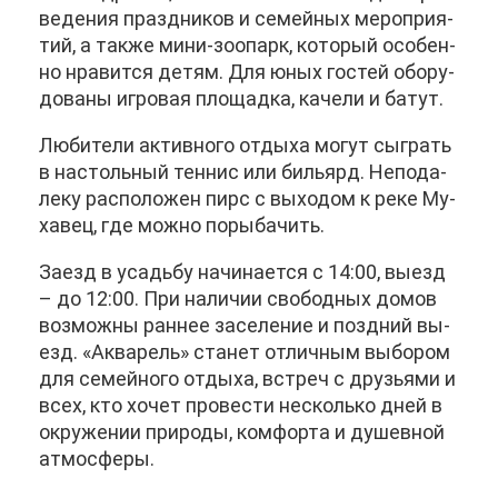
ве­де­ния празд­ни­ков и се­мей­ных ме­ро­при­я­
тий, а та­к­же ми­ни-зоо­парк, ко­то­рый осо­бен­
но нра­вит­ся де­тям. Для юных го­стей обо­ру­
до­ва­ны иг­ро­вая пло­щад­ка, ка­че­ли и ба­тут.
Лю­би­те­ли ак­тив­но­го от­ды­ха мо­гут сыг­рать
в на­столь­ный тен­нис или би­льярд. Непо­да­
ле­ку рас­по­ло­жен пирс с вы­хо­дом к ре­ке Му­
ха­вец, где мож­но по­ры­ба­чить.
За­езд в усадь­бу на­чи­на­ет­ся с 14:00, вы­езд
– до 12:00. При на­ли­чии сво­бод­ных до­мов
воз­мож­ны ран­нее за­се­ле­ние и позд­ний вы­
езд. «Ак­ва­рель» ста­нет от­лич­ным вы­бо­ром
для се­мей­но­го от­ды­ха, встреч с дру­зья­ми и
всех, кто хо­чет про­ве­сти несколь­ко дней в
окру­же­нии при­ро­ды, ком­фор­та и ду­шев­ной
ат­мо­сфе­ры.