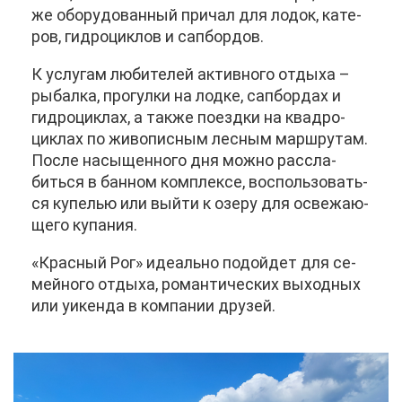
же обо­ру­до­ван­ный при­чал для ло­док, ка­те­
ров, гид­ро­цик­лов и са­п­бор­дов.
К услу­гам лю­би­те­лей ак­тив­но­го от­ды­ха –
ры­бал­ка, про­гул­ки на лод­ке, са­п­бор­дах и
гид­ро­цик­лах, а та­к­же по­езд­ки на квад­ро­
цик­лах по жи­во­пис­ным лес­ным марш­ру­там.
По­сле на­сы­щен­но­го дня мож­но рас­сла­
бить­ся в бан­ном ком­плек­се, вос­поль­зо­вать­
ся ку­пе­лью или вый­ти к озе­ру для осве­жа­ю­
ще­го ку­па­ния.
«Крас­ный Рог» иде­аль­но по­дой­дет для се­
мей­но­го от­ды­ха, ро­ман­ти­че­ских вы­ход­ных
или уи­кен­да в ком­па­нии дру­зей.