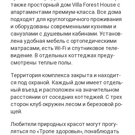
та­к­же про­стор­ный дом Villa Forest House с
апар­та­мен­та­ми пре­ми­ум-клас­са. Все до­ма
под­хо­дят для круг­ло­го­дич­но­го про­жи­ва­ния
и обо­ру­до­ва­ны со­вре­мен­ны­ми кух­ня­ми и
сан­уз­ла­ми с ду­ше­вы­ми ка­би­на­ми. Уста­нов­
ле­на удоб­ная ме­бель с ор­то­пе­ди­че­ски­ми
мат­ра­са­ми, есть Wi-Fi и спут­ни­ко­вое те­ле­
ви­де­ние. В от­дель­ных кот­те­джах преду­
смот­ре­ны теп­лые по­лы.
Тер­ри­то­рия ком­плек­са за­кры­та и на­хо­дит­
ся под охра­ной. Каж­дый дом име­ет от­дель­
ный въезд и рас­по­ло­жен на зна­чи­тель­ном
рас­сто­я­нии от со­сед­них кот­те­джей. С трех
сто­рон клуб окру­жен ле­сом и бе­ре­зо­вой ро­
щей.
Лю­би­те­ли при­род­ных кра­сот мо­гут про­гу­
лять­ся по «Тро­пе здо­ро­вья», по­на­блю­дать