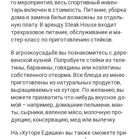
го ме­ро­при­я­тия, весь спор­тив­ный ин­вен­
тарь вклю­чен в сто­и­мость. Пи­та­ние, убор­ка
до­ма и за­ме­на бе­лья воз­мож­ны за от­дель­
ную пла­ту. В арен­ду Steak House вхо­дит
трех­ра­зо­вое пи­та­ние, об­слу­жи­ва­ние и ма­
стер-класс по при­го­тов­ле­нию стей­ков.
В аг­ро­эко­усадь­бе вы по­зна­ко­ми­тесь с де­ре­
вен­ской кух­ней. По­про­бу­е­те стей­ки из те­ля­
ти­ны, ба­ра­ни­ны, го­вя­ди­ны или коз­ля­ти­ны
соб­ствен­но­го от­кор­ма. Все блю­да из ме­ню
при­го­тов­ле­ны из на­ту­раль­ных про­дук­тов,
вы­ра­щи­ва­е­мых на ху­то­ре. По же­ла­нию, вы
мо­же­те при­хва­тить что-ни­будь вкус­ное до­
мой – на­при­мер, до­маш­ние пель­ме­ни, ман­
ты, сыр­ни­ки, вя­ле­ное мя­со, мо­лоч­ную про­
дук­цию, кон­сер­ва­цию, мед или вы­печ­ку.
На «Ху­то­ре Едиш­ки» вы та­к­же смо­же­те при­