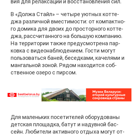
вия для ре­лак­са­ции и вос­ста­нов­ле­ния сил.
В «Дол­жа Стайл» – че­ты­ре уют­ных кот­те­
джа раз­лич­ной вме­сти­мо­сти: от ком­пакт­но­
го до­ми­ка для дво­их до про­стор­но­го кот­те­
джа, рас­счи­тан­но­го на боль­шую ком­па­нию.
На тер­ри­то­рии та­к­же преду­смот­ре­на пар­
ков­ка с ви­део­на­блю­де­ни­ем. Го­сти мо­гут
поль­зо­вать­ся ба­ней, бе­сед­ка­ми, ка­че­ля­ми и
ман­галь­ной зо­ной. Ря­дом на­хо­дит­ся соб­
ствен­ное озе­ро с пир­сом.
Для ма­лень­ких по­се­ти­те­лей обо­ру­до­ва­ны
дет­ская пло­щад­ка, ба­тут и на­дув­ной бас­
сейн. Лю­би­те­ли ак­тив­но­го от­ды­ха мо­гут от­