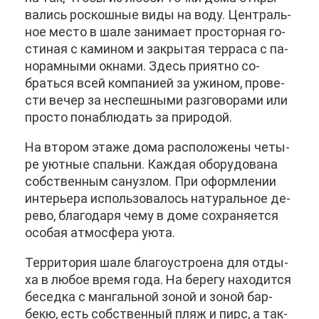
ва­лись рос­кош­ные ви­ды на во­ду. Цен­траль­
ное ме­сто в ша­ле за­ни­ма­ет про­стор­ная го­
сти­ная с ка­ми­ном и за­кры­тая тер­ра­са с па­
но­рам­ны­ми ок­на­ми. Здесь при­ят­но со­
брать­ся всей ком­па­ни­ей за ужи­ном, про­ве­
сти ве­чер за неспеш­ны­ми раз­го­во­ра­ми или
про­сто по­на­блю­дать за при­ро­дой.
На вто­ром эта­же до­ма рас­по­ло­же­ны че­ты­
ре уют­ные спаль­ни. Каж­дая обо­ру­до­ва­на
соб­ствен­ным сан­уз­лом. При оформ­ле­нии
ин­те­рье­ра ис­поль­зо­ва­лось на­ту­раль­ное де­
ре­во, бла­го­да­ря че­му в до­ме со­хра­ня­ет­ся
осо­бая ат­мо­сфе­ра уюта.
Тер­ри­то­рия ша­ле бла­го­устро­е­на для от­ды­
ха в лю­бое вре­мя го­да. На бе­ре­гу на­хо­дит­ся
бе­сед­ка с ман­галь­ной зо­ной и зо­ной бар­
бекю, есть соб­ствен­ный пляж и пирс, а та­к­