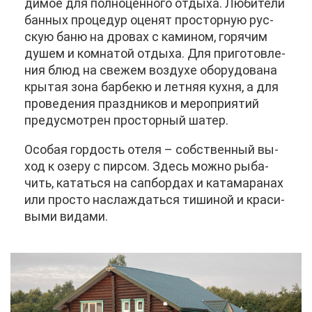
ди­мое для пол­но­цен­но­го от­ды­ха. Лю­би­те­ли
бан­ных про­це­дур оце­нят про­стор­ную рус­
скую ба­ню на дро­вах с ка­ми­ном, го­ря­чим
ду­шем и ком­на­той от­ды­ха. Для при­го­тов­ле­
ния блюд на све­жем воз­ду­хе обо­ру­до­ва­на
кры­тая зо­на бар­бекю и лет­няя кух­ня, а для
про­ве­де­ния празд­ни­ков и ме­ро­при­я­тий
преду­смот­рен про­стор­ный ша­тер.
Осо­бая гор­дость оте­ля – соб­ствен­ный вы­
ход к озе­ру с пир­сом. Здесь мож­но ры­ба­
чить, ка­тать­ся на са­п­бор­дах и ка­та­ма­ра­нах
или про­сто на­сла­ждать­ся ти­ши­ной и кра­си­
вы­ми ви­да­ми.