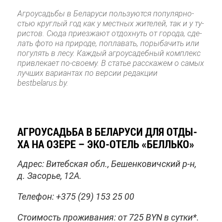
Аг­ро­усадь­бы в Бе­ла­ру­си поль­зу­ют­ся по­пу­ляр­но­
стью круг­лый год как у мест­ных жи­те­лей, так и у ту­
ри­стов. Сю­да при­ез­жа­ют от­дох­нуть от го­ро­да, сде­
лать фо­то на при­ро­де, по­пла­вать, по­ры­ба­чить или
по­гу­лять в ле­су. Каж­дый аг­ро­уса­деб­ный ком­плекс
при­вле­ка­ет по‑сво­е­му. В ста­тье рас­ска­жем о са­мых
луч­ших ва­ри­ан­тах по вер­сии ре­дак­ции
bestbelarus.by.
АГ­РО­УСАДЬ­БА В БЕ­ЛА­РУ­СИ ДЛЯ ОТ­ДЫ­
ХА НА ОЗЕ­РЕ – ЭКО-ОТЕЛЬ «БЕЛЛЬ­КО»
Ад­рес: Ви­теб­ская обл., Бе­шен­ко­вич­ский р-н,
д. За­со­рье, 12А.
Те­ле­фон: +375 (29) 153 25 00
Сто­и­мость про­жи­ва­ния: от 725 BYN в сут­ки*.