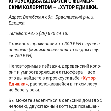
АГ­РО­УСАДЬ­БА БЕ­ЛА­РУ­СИ С ФЕР­МЕР­
СКИМ КО­ЛО­РИ­ТОМ – «ХУ­ТОР ЕДИШ­КИ»
Ад­рес: Ви­теб­ская обл., Бра­слав­ский р-н, х.
Едиш­ки.
Те­ле­фон: +375 (29) 870 44 18.
Сто­и­мость про­жи­ва­ния: от 300 BYN в сут­ки с
че­ло­ве­ка (ми­ни­маль­ная опла­та за дом в сут­
ки 750 BYN).
Непо­вто­ри­мые пей­за­жи, де­ре­вен­ский ко­ло­
рит и уми­ро­тво­ря­ю­щая ат­мо­сфе­ра – все
это вы най­де­те в аг­ро­эко­усадь­бе
«Ху­тор
Едиш­ки»
,
рас­по­ло­жив­шей­ся в ти­хом ле­су
на бе­ре­гу ре­ки.
Вы мо­же­те за­се­лить­ся в сель­ский дом (до 5
че­ло­век), двух­этаж­ный кот­тедж по­вы­шен­