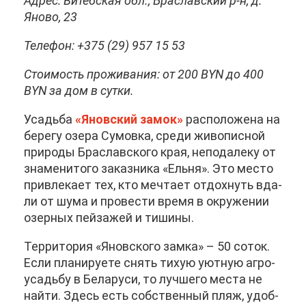
Ад­рес: Ви­теб­ская обл., Бра­слав­ский р-н, д.
Яно­во, 23
Те­ле­фон: +375 (29) 957 15 53
Сто­и­мость про­жи­ва­ния: от 200 BYN до 400
BYN за дом в сут­ки.
Усадь­ба
«Янов­ский за­мок»
рас­по­ло­же­на на
бе­ре­гу озе­ра Су­мов­ка, сре­ди жи­во­пис­ной
при­ро­ды Бра­слав­ско­го края, непо­да­ле­ку от
зна­ме­ни­то­го за­каз­ни­ка «Ель­ня». Это ме­сто
при­вле­ка­ет тех, кто меч­та­ет от­дох­нуть вда­
ли от шу­ма и про­ве­сти вре­мя в окру­же­нии
озер­ных пей­за­жей и ти­ши­ны.
Тер­ри­то­рия «Янов­ско­го зам­ка» – 50 со­ток.
Ес­ли пла­ни­ру­е­те снять тихую уют­ную аг­ро­
усадь­бу в Бе­ла­ру­си, то луч­ше­го ме­ста не
най­ти. Здесь есть соб­ствен­ный пляж, удоб­