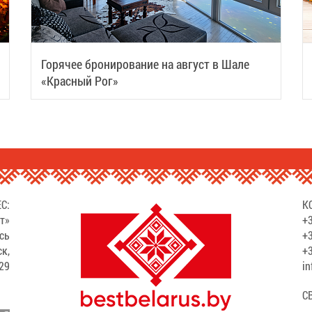
Горячее бронирование на август в Шале
«Красный Рог»
С:
К
т»
+3
сь
+3
ск,
+3
529
in
С