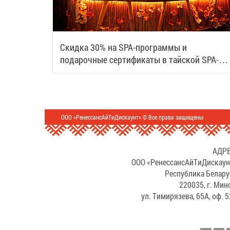
Скидка 30% на SPA-программы и
подарочные сертификаты в тайской SPA-
деревне Samui
ООО «РенессансАйТиДискаунт» © Все права защищены
АДРЕ
ООО «РенессансАйТиДискаун
Республика Белару
220035, г. Мин
ул. Тимирязева, 65А, оф. 