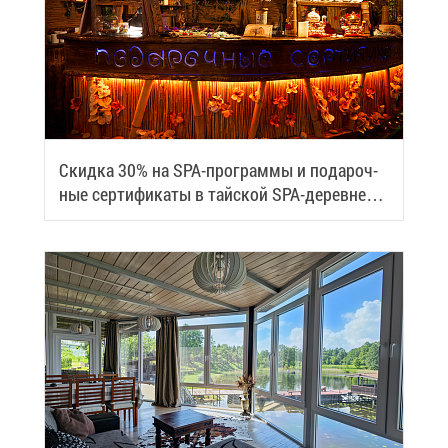
Скид­ка 30% на SPA-про­грам­мы и по­да­роч­
ные сер­ти­фи­ка­ты в тай­ской SPA-де­ревне
Samui