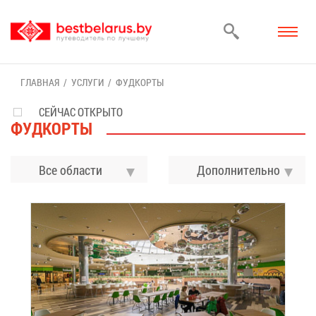
ГЛАВ­НАЯ
УСЛУ­ГИ
ФУД­КОР­ТЫ
СЕЙЧАС ОТКРЫТО
ФУД­КОР­ТЫ
Все области
До­пол­ни­тель­но