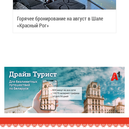
Го­ря­чее бро­ни­ро­ва­ние на ав­густ в Ша­ле
«Крас­ный Рог»