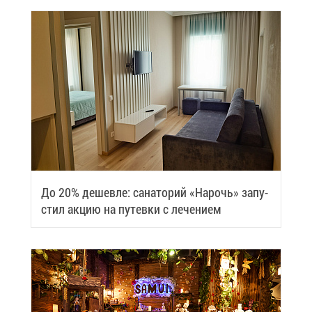
До 20% де­шев­ле: са­на­то­рий «На­рочь» за­пу­
стил ак­цию на пу­тев­ки с ле­че­ни­ем