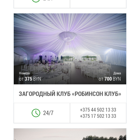
Но­ме­ра
До­ма
от
375
BYN
от
700
BYN
ЗА­ГО­РОД­НЫЙ КЛУБ «РО­БИН­СОН КЛУБ»
+375 44 502 13 33
24/7
+375 17 502 13 33