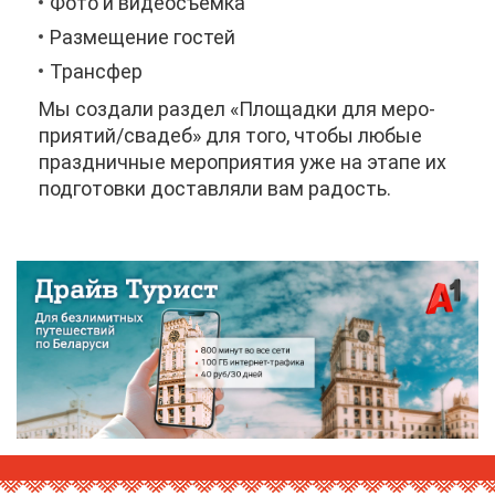
Фо­то и ви­део­съем­ка
Раз­ме­ще­ние го­стей
Транс­фер
Мы со­зда­ли раз­дел «Пло­щад­ки для ме­ро­
при­я­тий/сва­деб» для то­го, что­бы лю­бые
празд­нич­ные ме­ро­при­я­тия уже на эта­пе их
под­го­тов­ки до­став­ля­ли вам ра­дость.