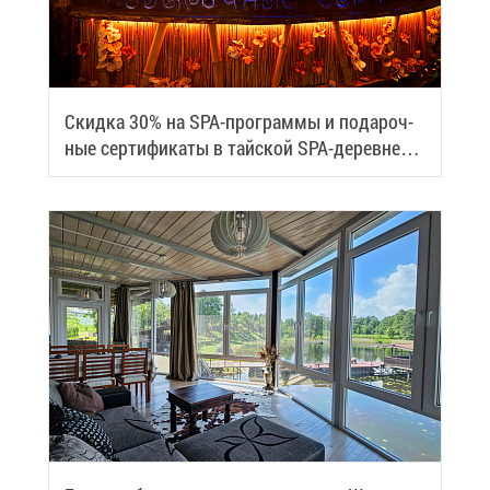
Скид­ка 30% на SPA-про­грам­мы и по­да­роч­
ные сер­ти­фи­ка­ты в тай­ской SPA-де­ревне
Samui