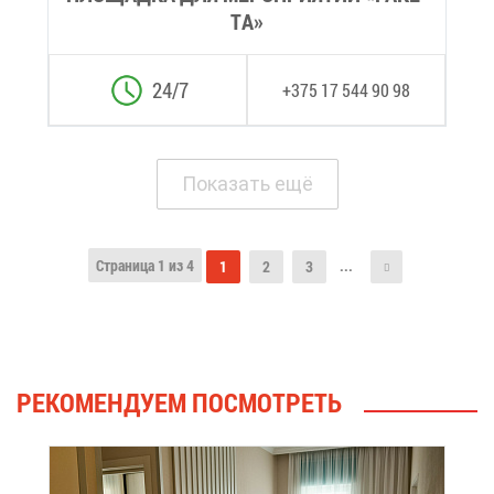
ТА»
24/7
+375 17 544 90 98
По­ка­зать ещё
Стра­ни­ца 1 из 4
...
1
2
3
РЕ­КО­МЕН­ДУ­ЕМ ПО­СМОТ­РЕТЬ