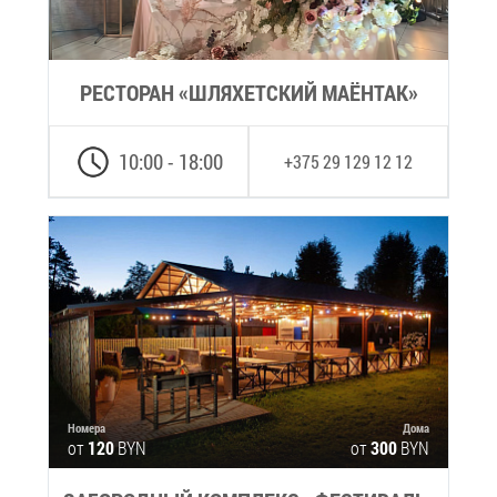
РЕ­СТО­РАН «ШЛЯ­ХЕТ­СКИЙ МА­ЁН­ТАК»
10:00 - 18:00
+375 29 129 12 12
Но­ме­ра
До­ма
от
120
BYN
от
300
BYN