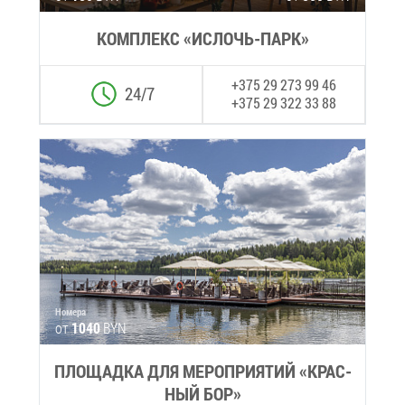
КОМ­ПЛЕКС «ИС­ЛОЧЬ-ПАРК»
+375 29 273 99 46
24/7
+375 29 322 33 88
Но­ме­ра
от
1040
BYN
ПЛО­ЩАД­КА ДЛЯ МЕ­РО­ПРИ­Я­ТИЙ «КРАС­
НЫЙ БОР»