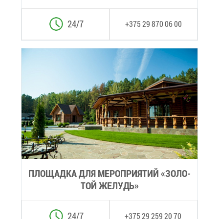
24/7
+375 29 870 06 00
ПЛО­ЩАД­КА ДЛЯ МЕ­РО­ПРИ­Я­ТИЙ «ЗО­ЛО­
ТОЙ ЖЕ­ЛУДЬ»
24/7
+375 29 259 20 70