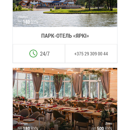
Но­ме­ра
от
180
BYN
ПАРК-ОТЕЛЬ «ЯРKI»
24/7
+375 29 309 00 44
Но­ме­ра
До­ма
от
180
BYN
от
500
BYN