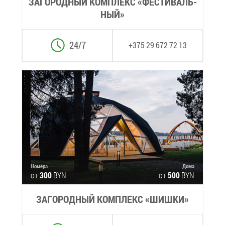
ЗА­ГО­РОД­НЫЙ КОМ­ПЛЕКС «ФЕ­СТИ­ВАЛЬ­
НЫЙ»
24/7
+375 29 672 72 13
Но­ме­ра
До­ма
от
300
BYN
от
500
BYN
ЗА­ГО­РОД­НЫЙ КОМ­ПЛЕКС «ШИШ­КИ»