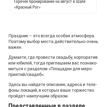
Го­ря­чее бро­ни­ро­ва­ние на ав­густ в Ша­ле
«Крас­ный Рог»
Празд­ник – это все­гда осо­бая ат­мо­сфе­ра.
По­это­му вы­бор ме­ста дей­стви­тель­но очень
ва­жен.
Ду­ма­е­те, где про­ве­сти сва­дьбу, кор­по­ра­тив
или юби­лей, то­гда при­гла­ша­ем вас по­зна­ко­
мить­ся с раз­де­лом «Пло­щад­ки для ме­ро­
при­я­тий/сва­деб».
Здесь вы най­де­те опи­са­ние, ад­ре­са и те­ле­
фо­ны ло­ка­ций, в ко­то­рых ва­ше тор­же­ство
прой­дет наи­луч­шим об­ра­зом.
Пред­став­лен­ные в раз­де­ле