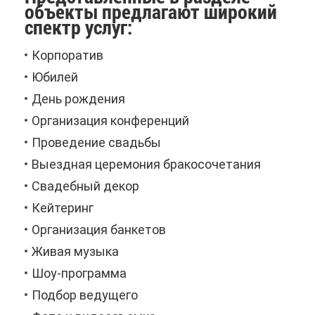
объ­ек­ты пред­ла­га­ют ши­ро­кий
спектр услуг:
Кор­по­ра­тив
Юби­лей
День рож­де­ния
Ор­га­ни­за­ция кон­фе­рен­ций
Про­ве­де­ние сва­дьбы
Вы­езд­ная це­ре­мо­ния бра­ко­со­че­та­ния
Сва­деб­ный де­кор
Кей­те­ринг
Ор­га­ни­за­ция бан­ке­тов
Жи­вая му­зы­ка
Шоу-про­грам­ма
Под­бор ве­ду­ще­го