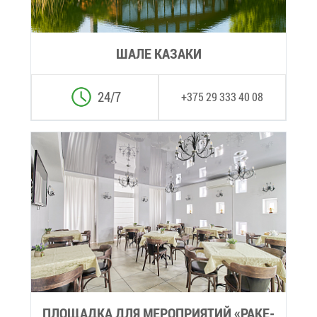
ША­ЛЕ КА­ЗА­КИ
24/7
+375 29 333 40 08
ПЛО­ЩАД­КА ДЛЯ МЕ­РО­ПРИ­Я­ТИЙ «РА­КЕ­