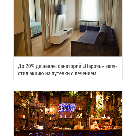
До 20% де­шев­ле: са­на­то­рий «На­рочь» за­пу­
стил ак­цию на пу­тев­ки с ле­че­ни­ем