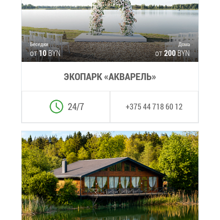
Бе­сед­ки
До­ма
от
10
BYN
от
200
BYN
ЭКО­ПАРК «АК­ВА­РЕЛЬ»
24/7
+375 44 718 60 12