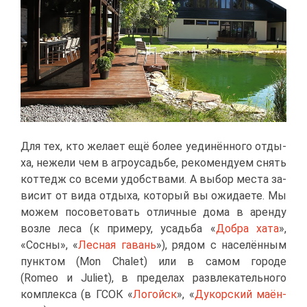
Для тех, кто же­ла­ет ещё бо­лее уеди­нён­но­го от­ды­
ха, неже­ли чем в аг­ро­усадь­бе, ре­ко­мен­ду­ем снять
кот­тедж со все­ми удоб­ства­ми. А вы­бор ме­ста за­
ви­сит от ви­да от­ды­ха, ко­то­рый вы ожи­да­е­те. Мы
мо­жем по­со­ве­то­вать от­лич­ные до­ма в арен­ду
воз­ле ле­са (к при­ме­ру, усадь­ба «
Добра ха­та
»,
«Сос­ны», «
Лес­ная га­вань
»), ря­дом с на­се­лён­ным
пунк­том (Mon Chalet) или в са­мом го­ро­де
(Romeo и Juliet), в пре­де­лах раз­вле­ка­тель­но­го
ком­плек­са (в ГСОК «
Ло­гойск
», «
Ду­кор­ский ма­ён­