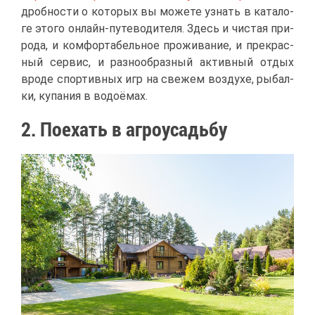
дроб­но­сти о ко­то­рых вы мо­же­те узнать в ка­та­ло­
ге это­го он­лайн-пу­те­во­ди­те­ля. Здесь и чи­стая при­
ро­да, и ком­фор­та­бель­ное про­жи­ва­ние, и пре­крас­
ный сер­вис, и раз­но­об­раз­ный ак­тив­ный от­дых
вро­де спор­тив­ных игр на све­жем воз­ду­хе, ры­бал­
ки, ку­па­ния в во­до­ё­мах.
2. По­ехать в аг­ро­усадь­бу