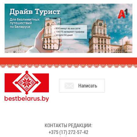
На­пи­сать
КОН­ТАК­ТЫ РЕ­ДАК­ЦИИ:
+375 (17) 272-57-42