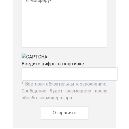
Вве­ди­те циф­ры на кар­тин­ке
* Все по­ля обя­за­тель­ны к за­пол­не­нию.
Со­об­ще­ние бу­дет раз­ме­ще­но по­сле
об­ра­бот­ки мо­де­ра­то­ра.