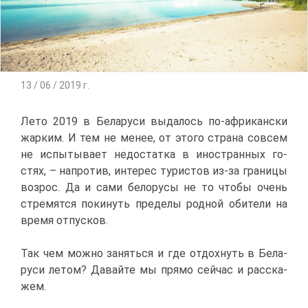
13 / 06 / 2019 г.
Ле­то 2019 в Бе­ла­ру­си вы­да­лось по-аф­ри­кан­ски
жар­ким. И тем не ме­нее, от это­го стра­на со­всем
не ис­пы­ты­ва­ет недо­стат­ка в ино­стран­ных го­
стях, – на­про­тив, ин­те­рес ту­ри­стов из-за гра­ни­цы
воз­рос. Да и са­ми бе­ло­ру­сы не то что­бы очень
стре­мят­ся по­ки­нуть пре­де­лы род­ной оби­те­ли на
вре­мя от­пус­ков.
Так чем мож­но за­нять­ся и где от­дох­нуть в Бе­ла­
ру­си ле­том? Да­вай­те мы пря­мо сей­час и рас­ска­
жем.