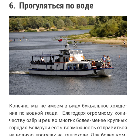
6. Про­гу­лять­ся по во­де
Ко­неч­но, мы не име­ем в ви­ду бук­валь­ное хож­де­
ние по вод­ной гла­ди… Бла­го­да­ря огром­но­му ко­ли­
че­ству озёр и рек во мно­гих бо­лее-ме­нее круп­ных
го­ро­дах Бе­ла­ру­си есть воз­мож­ность от­пра­вить­ся
на вод­ную про­гул­ку на теп­ло­хо­де. Для бо­лее ком­