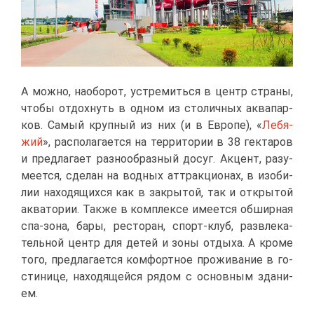
А мож­но, на­о­бо­рот, устре­мить­ся в центр стра­ны,
что­бы от­дох­нуть в од­ном из сто­лич­ных ак­ва­пар­
ков. Са­мый круп­ный из них (и в Ев­ро­пе), «
Ле­бя­
жий
», рас­по­ла­га­ет­ся на тер­ри­то­рии в 38 гек­та­ров
и пред­ла­га­ет раз­но­об­раз­ный до­суг. Ак­цент, ра­зу­
ме­ет­ся, сде­лан на вод­ных ат­трак­ци­о­нах, в изоби­
лии на­хо­дя­щих­ся как в за­кры­той, так и от­кры­той
ак­ва­то­рии. Та­к­же в ком­плек­се име­ет­ся об­шир­ная
спа-зо­на, ба­ры, ре­сто­ран, спорт-клуб, раз­вле­ка­
тель­ной центр для де­тей и зо­ны от­ды­ха. А кро­ме
то­го, пред­ла­га­ет­ся ком­форт­ное про­жи­ва­ние в го­
сти­ни­це, на­хо­дя­щей­ся ря­дом с ос­нов­ным зда­ни­
ем.