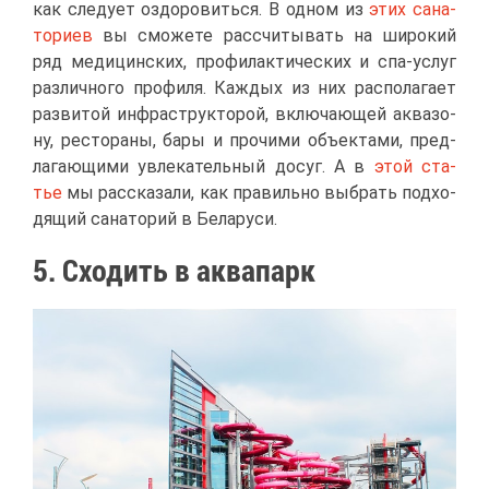
как сле­ду­ет оздо­ро­вить­ся. В од­ном из
этих са­на­
то­ри­ев
вы смо­же­те рас­счи­ты­вать на ши­ро­кий
ряд ме­ди­цин­ских, про­фи­лак­ти­че­ских и спа-услуг
раз­лич­но­го про­фи­ля. Каж­дых из них рас­по­ла­га­ет
раз­ви­той ин­фра­струк­то­рой, вклю­ча­ю­щей ак­ва­зо­
ну, ре­сто­ра­ны, ба­ры и про­чи­ми объ­ек­та­ми, пред­
ла­га­ю­щи­ми увле­ка­тель­ный до­суг. А в
этой ста­
тье
мы рас­ска­за­ли, как пра­виль­но вы­брать под­хо­
дя­щий са­на­то­рий в Бе­ла­ру­си.
5. Схо­дить в ак­ва­парк