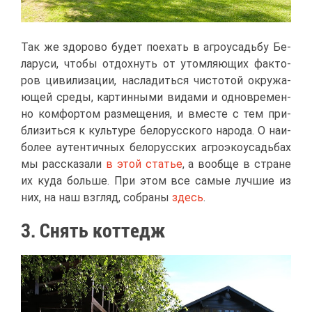
Так же здо­ро­во бу­дет по­ехать в аг­ро­усадь­бу Бе­
ла­ру­си, что­бы от­дох­нуть от утом­ля­ю­щих фак­то­
ров ци­ви­ли­за­ции, на­сла­дить­ся чи­сто­той окру­жа­
ю­щей сре­ды, кар­тин­ны­ми ви­да­ми и од­но­вре­мен­
но ком­фор­том раз­ме­ще­ния, и вме­сте с тем при­
бли­зить­ся к куль­ту­ре бе­ло­рус­ско­го на­ро­да. О наи­
бо­лее аутен­тич­ных бе­ло­рус­ских аг­ро­эко­усадь­бах
мы рас­ска­за­ли
в этой ста­тье
, а во­об­ще в стране
их ку­да боль­ше. При этом все са­мые луч­шие из
них, на наш взгляд, со­бра­ны
здесь
.
3. Снять кот­тедж