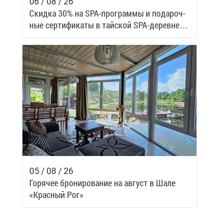
06 / 08 / 26
Скид­ка 30% на SPA-про­грам­мы и по­да­роч­
ные сер­ти­фи­ка­ты в тай­ской SPA-де­ревне
Samui
05 / 08 / 26
Го­ря­чее бро­ни­ро­ва­ние на ав­густ в Ша­ле
«Крас­ный Рог»