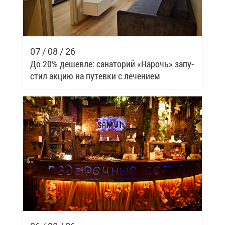
07 / 08 / 26
До 20% де­шев­ле: са­на­то­рий «На­рочь» за­пу­
стил ак­цию на пу­тев­ки с ле­че­ни­ем