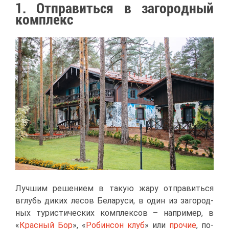
1. От­пра­вить­ся в за­го­род­ный
ком­плекс
Луч­шим ре­ше­ни­ем в та­кую жа­ру от­пра­вить­ся
вглубь ди­ких ле­сов Бе­ла­ру­си, в один из за­го­род­
ных ту­ри­сти­че­ских ком­плек­сов – на­при­мер, в
«
Крас­ный Бор
», «
Ро­бин­сон клуб
» или
про­чие
, по­