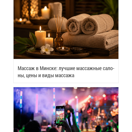
Мас­саж в Мин­ске: луч­шие мас­саж­ные са­ло­
ны, це­ны и ви­ды мас­са­жа