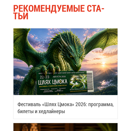
РЕ­КО­МЕН­ДУ­Е­МЫЕ СТА­
ТЬИ
Фе­сти­валь «Шлях Цмо­ка» 2026: про­грам­ма,
би­ле­ты и хед­лай­не­ры