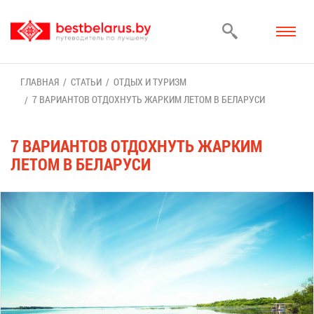
ГЛАВ­НАЯ
СТА­ТЬИ
ОТ­ДЫХ И ТУ­РИЗМ
7 ВА­РИ­АН­ТОВ ОТ­ДОХ­НУТЬ ЖАР­КИМ ЛЕ­ТОМ В БЕ­ЛА­РУ­СИ
7 ВА­РИ­АН­ТОВ ОТ­ДОХ­НУТЬ ЖАР­КИМ
ЛЕ­ТОМ В БЕ­ЛА­РУ­СИ