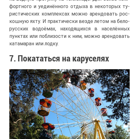
форт­но­го и уеди­нён­но­го от­ды­ха в неко­то­рых ту­
ри­сти­че­ских ком­плек­сах мож­но арен­до­вать рос­
кош­ную ях­ту. И прак­ти­че­ски вез­де ле­том на бе­ло­
рус­ских во­до­ё­мах, на­хо­дя­щих­ся в на­се­лён­ных
пунк­тах или по­бли­зо­сти к ним, мож­но арен­до­вать
ка­та­ма­ран или лод­ку.
7. По­ка­тать­ся на ка­ру­се­лях