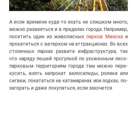
А ес­ли вре­ме­ни ку­да-то ехать не слиш­ком мно­го,
мож­но раз­ве­ять­ся и в пре­де­лах го­ро­да. На­при­мер,
по­се­тить один из жи­во­пис­ных
пар­ков Мин­ска
и
про­ка­тить­ся с ве­тер­ком на ат­трак­ци­о­нах. Во всех
сто­лич­ных пар­ках раз­ви­та ин­фра­струк­ту­ра, так
что на­ря­ду пе­шей про­гул­кой по ухо­жен­ным ле­со­
пар­ко­вым тер­ри­то­ри­ям го­ро­да там мож­но пе­ре­
ку­сить, взять на­про­кат ве­ло­си­пе­ды, ро­ли­ки или
си­гвеи, по­ка­тать­ся на ка­та­ма­ра­нах или лод­ках, по­
за­го­рать и да­же по­ку­пать­ся, ес­ли за­хо­чет­ся.