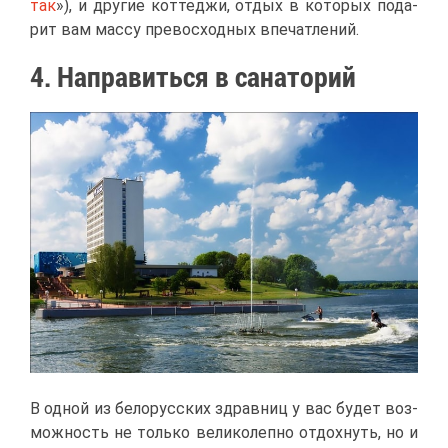
так
»), и дру­гие кот­те­джи, от­дых в ко­то­рых по­да­
рит вам мас­су пре­вос­ход­ных впе­чат­ле­ний.
4. На­пра­вить­ся в са­на­то­рий
В од­ной из бе­ло­рус­ских здрав­ниц у вас бу­дет воз­
мож­ность не толь­ко ве­ли­ко­леп­но от­дох­нуть, но и