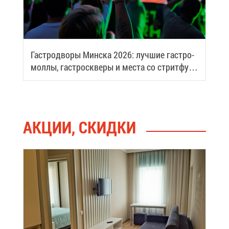
Га­стро­дво­ры Мин­ска 2026: луч­шие га­стро­
мол­лы, га­стро­скве­ры и ме­ста со стрит­фу­
дом
АК­ЦИИ, СКИД­КИ