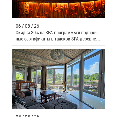
06 / 08 / 26
Скид­ка 30% на SPA-про­грам­мы и по­да­роч­
ные сер­ти­фи­ка­ты в тай­ской SPA-де­ревне
Samui
05 / 08 / 26