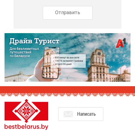
На­пи­сать