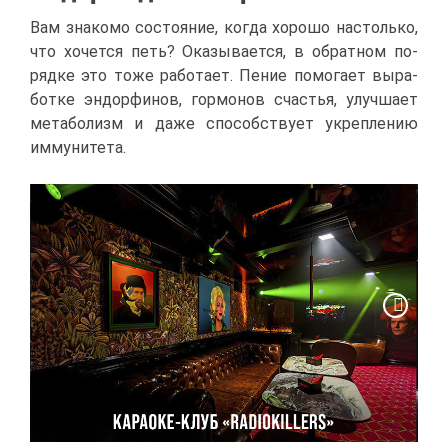
Вам зна­ко­мо со­сто­я­ние, ко­гда хо­ро­шо на­столь­ко,
что хо­чет­ся петь? Ока­зы­ва­ет­ся, в об­рат­ном по­
ряд­ке это то­же ра­бо­та­ет. Пе­ние по­мо­га­ет вы­ра­
бот­ке эн­дор­фи­нов, гор­мо­нов сча­стья, улуч­ша­ет
ме­та­бо­лизм и да­же спо­соб­ству­ет укреп­ле­нию
им­му­ни­те­та.