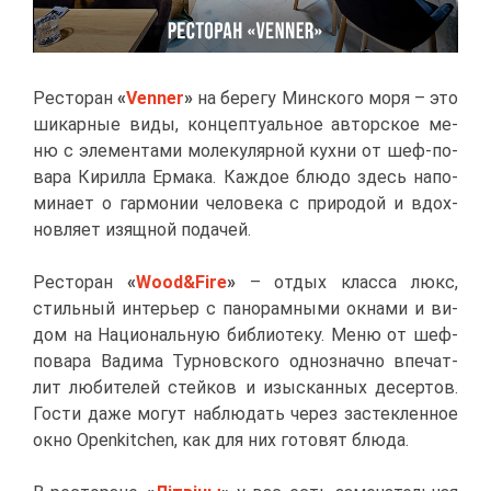
Ре­сто­ран
«
Venner
»
на бе­ре­гу Мин­ско­го мо­ря – это
ши­кар­ные ви­ды, кон­цеп­ту­аль­ное ав­тор­ское ме­
ню с эле­мен­та­ми мо­ле­ку­ляр­ной кух­ни от шеф-по­
ва­ра Ки­рил­ла Ер­ма­ка. Каж­дое блю­до здесь на­по­
ми­на­ет о гар­мо­нии че­ло­ве­ка с при­ро­дой и вдох­
нов­ля­ет изящ­ной по­да­чей.
Ре­сто­ран
«
Wood&Fire
»
­­– от­дых клас­са люкс,
стиль­ный ин­те­рьер с па­но­рам­ны­ми ок­на­ми и ви­
дом на На­ци­о­наль­ную биб­лио­те­ку. Ме­ню от шеф-
по­ва­ра Ва­ди­ма Тур­нов­ско­го од­но­знач­но впе­чат­
лит лю­би­те­лей стей­ков и изыс­кан­ных де­сер­тов.
Го­сти да­же мо­гут на­блю­дать че­рез за­стек­лен­ное
ок­но Openkitchen, как для них го­то­вят блю­да.