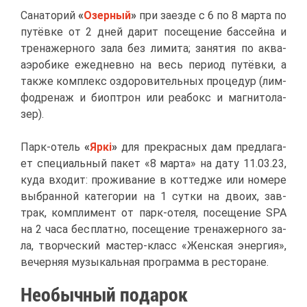
Са­на­то­рий
«
Озер­ный
»
при за­ез­де с 6 по 8 мар­та по
пу­тёв­ке от 2 дней да­рит по­се­ще­ние бас­сей­на и
тре­на­жер­но­го за­ла без ли­ми­та; за­ня­тия по ак­ва­
аэро­би­ке еже­днев­но на весь пе­ри­од пу­тёв­ки, а
та­к­же ком­плекс оздо­ро­ви­тель­ных про­це­дур (лим­
фод­ре­наж и биоп­трон или ре­а­бокс и маг­ни­то­ла­
зер).
Парк-отель
«
Яр­кi
»
для пре­крас­ных дам пред­ла­га­
ет спе­ци­аль­ный па­кет «8 мар­та» на да­ту 11.03.23,
ку­да вхо­дит: про­жи­ва­ние в кот­те­дже или но­ме­ре
вы­бран­ной ка­те­го­рии на 1 сут­ки на дво­их, зав­
трак, ком­пли­мент от парк-оте­ля, по­се­ще­ние SPA
на 2 ча­са бес­плат­но, по­се­ще­ние тре­на­жер­но­го за­
ла, твор­че­ский ма­стер-класс «Жен­ская энер­гия»,
ве­чер­няя му­зы­каль­ная про­грам­ма в ре­сто­ране.
Необыч­ный по­да­рок