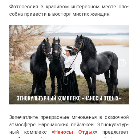
Фо­то­сес­сия в кра­си­вом ин­те­рес­ном ме­сте спо­
соб­на при­ве­сти в вос­торг мно­гих жен­щин.
За­пе­чат­ли­те пре­крас­ные мгно­ве­нья в ска­зоч­ной
ат­мо­сфе­ре На­ро­чан­ских пей­за­жей. Эт­но­куль­тур­
ный ком­плекс
«
На­но­сы От­дых
»
пред­ла­га­ет