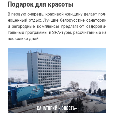
По­да­рок для кра­со­ты
В первую оче­редь, кра­си­вой жен­щи­ну де­ла­ет пол­
но­цен­ный от­дых. Луч­шие бе­ло­рус­ские са­на­то­рии
и за­го­род­ные ком­плек­сы пред­ла­га­ют оздо­ро­ви­
тель­ные про­грам­мы и SPA-ту­ры, рас­счи­тан­ные на
несколь­ко дней.