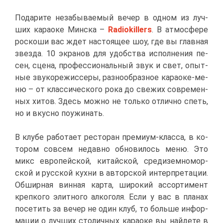
По­да­ри­те неза­бы­ва­е­мый ве­чер в од­ном из луч­
ших ка­ра­оке Мин­ска –
Radiokillers
. В ат­мо­сфе­ре
рос­ко­ши вас ждет на­сто­я­щее шоу, где вы глав­ная
звез­да. 10 экра­нов для удоб­ства ис­пол­не­ния пе­
сен, сце­на, про­фес­си­о­наль­ный звук и свет, опыт­
ные зву­ко­ре­жис­се­ры, раз­но­об­раз­ное ка­ра­оке-ме­
ню – от клас­си­че­ско­го ро­ка до све­жих со­вре­мен­
ных хи­тов. Здесь мож­но не толь­ко от­лич­но спеть,
но и вкус­но по­ужи­нать.
В клу­бе ра­бо­та­ет ре­сто­ран пре­ми­ум-клас­са, в ко­
то­ром со­всем недав­но об­но­ви­лось ме­ню. Это
микс ев­ро­пей­ской, ки­тай­ской, сре­ди­зем­но­мор­
ской и рус­ской кух­ни в ав­тор­ской ин­тер­пре­та­ции.
Об­шир­ная вин­ная кар­та, ши­ро­кий ас­сор­ти­мент
креп­ко­го элит­но­го ал­ко­го­ля. Ес­ли у вас в пла­нах
по­се­тить за ве­чер не один клуб, то боль­ше ин­фор­
ма­ции о луч­ших сто­лич­ных ка­ра­оке вы най­де­те в