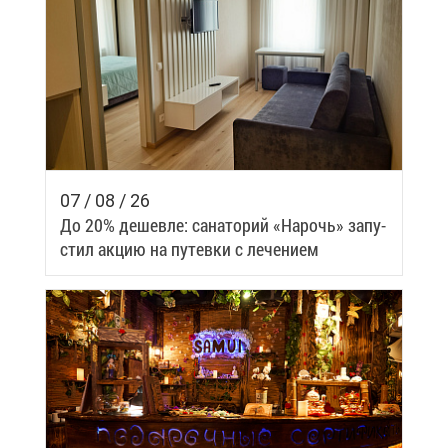
07 / 08 / 26
До 20% де­шев­ле: са­на­то­рий «На­рочь» за­пу­
стил ак­цию на пу­тев­ки с ле­че­ни­ем