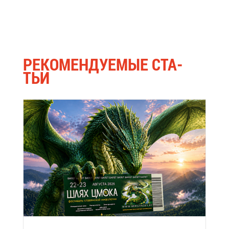
РЕ­КО­МЕН­ДУ­Е­МЫЕ СТА­
ТЬИ