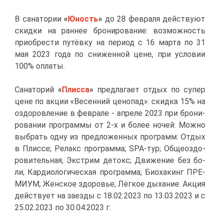
В са­на­то­рии
«
Юность
»
до 28 фев­ра­ля дей­ству­ют
скид­ки на ран­нее бро­ни­ро­ва­ние: воз­мож­ность
при­об­ре­сти пу­тёв­ку на пе­ри­од с 16 мар­та по 31
мая 2023 го­да по сни­жен­ной цене, при усло­вии
100% опла­ты.
Са­на­то­рий
«
Плис­са
»
пред­ла­га­ет от­дых по су­пер
цене по ак­ции «Ве­сен­ний це­но­пад»: скид­ка 15% на
оздо­ров­ле­ние в фев­ра­ле - ап­ре­ле 2023 при бро­ни­
ро­ва­нии про­грам­мы от 2-х и бо­лее но­чей. Мож­но
вы­брать од­ну из пред­ло­жен­ных про­грамм: От­дых
в Плис­се; Ре­лакс про­грам­ма; SPA-тур; Об­щеоздо­
ро­ви­тель­ная; Экс­т­рим де­токс; Дви­же­ние без бо­
ли; Кар­дио­ло­ги­че­ская про­грам­ма; Биох­а­кинг ПРЕ­
МИ­УМ; Жен­ское здо­ро­вье; Лёг­кое ды­ха­ние. Ак­ция
дей­ству­ет на за­ез­ды с 18.02.2023 по 13.03.2023 и с
25.02.2023 по 30.04.2023 г.