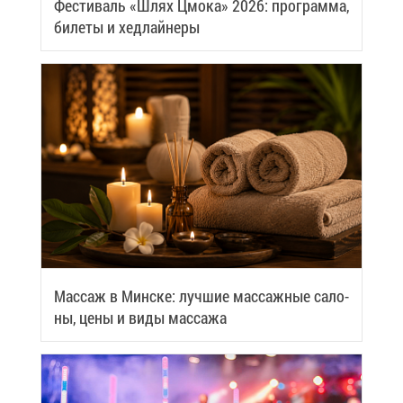
Фе­сти­валь «Шлях Цмо­ка» 2026: про­грам­ма,
би­ле­ты и хед­лай­не­ры
Мас­саж в Мин­ске: луч­шие мас­саж­ные са­ло­
ны, це­ны и ви­ды мас­са­жа