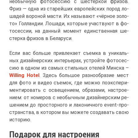
необыч­ную фо­то­сес­сию с ше­стер­кой фри­зов.
Фриз — од­на из ста­рей­ших ев­ро­пей­ских по­род ло­
ша­дей во­ро­ной ма­сти. Их на­зы­ва­ют «чёр­ное зо­ло­
то» Гол­лан­дии. Ло­ша­ди, ко­то­рые участ­ву­ют в фо­
то­сес­сии, на дан­ный мо­мент един­ствен­ная ше­
стер­ка фри­зов в Бе­ла­ру­си.
Ес­ли вас боль­ше при­вле­ка­ет съем­ка в уни­каль­
ных ди­зай­нер­ских ин­те­рье­рах, устрой­те фо­то­сес­
сию в од­ном из са­мых стиль­ных оте­лей Мин­ска –
Willing Hotel
. Здесь боль­шое раз­но­об­ра­зие мест
для фо­то и ви­део съе­мок, где мож­но по­экс­пе­ри­
мен­ти­ро­вать с осве­ще­ни­ем, об­ра­за­ми, на­стро­е­
ни­ем: от но­ме­ров с необыч­ным ди­зай­нер­ским ре­
ше­ни­ем до про­стор­но­го и ла­ко­нич­но­го event-про­
стран­ства, в ко­то­ром вы мо­же­те со­зда­вать свою
ис­то­рию.
По­да­рок для на­стро­е­ния