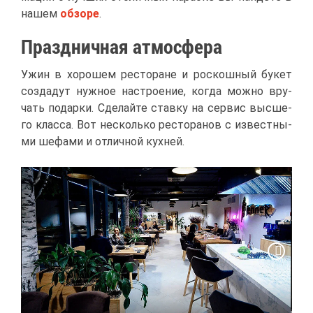
на­шем
об­зо­ре
.
Празд­нич­ная ат­мо­сфе­ра
Ужин в хо­ро­шем ре­сто­ране и рос­кош­ный бу­кет
со­зда­дут нуж­ное на­стро­е­ние, ко­гда мож­но вру­
чать по­дар­ки. Сде­лай­те став­ку на сер­вис выс­ше­
го клас­са. Вот несколь­ко ре­сто­ра­нов с из­вест­ны­
ми ше­фа­ми и от­лич­ной кух­ней.