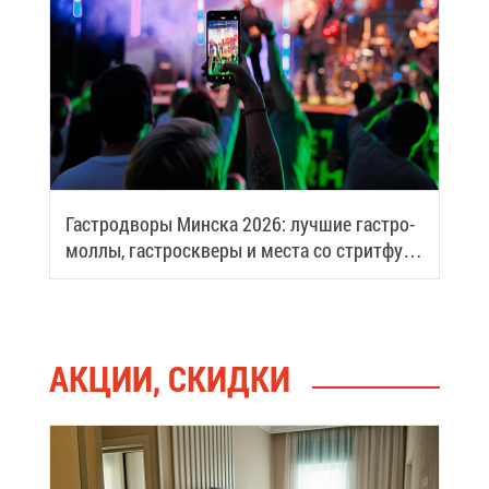
Га­стро­дво­ры Мин­ска 2026: луч­шие га­стро­
мол­лы, га­стро­скве­ры и ме­ста со стрит­фу­
дом
АК­ЦИИ, СКИД­КИ