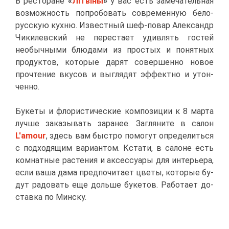
В ре­сто­ране
«
Літвіны
»
у вас есть за­ме­ча­тель­ная
воз­мож­ность по­про­бо­вать со­вре­мен­ную бе­ло­
рус­скую кух­ню. Из­вест­ный шеф-по­вар Алек­сандр
Чи­ки­лев­ский не пе­ре­ста­ет удив­лять го­стей
необыч­ны­ми блю­да­ми из про­стых и по­нят­ных
про­дук­тов, ко­то­рые да­рят со­вер­шен­но но­вое
про­чте­ние вку­сов и вы­гля­дят эф­фект­но и утон­
чен­но.
Бу­ке­ты и фло­ри­сти­че­ские ком­по­зи­ции к 8 мар­та
луч­ше за­ка­зы­вать за­ра­нее. За­гля­ни­те в са­лон
L'amour
, здесь вам быст­ро по­мо­гут опре­де­лить­ся
с под­хо­дя­щим ва­ри­ан­том. Кста­ти, в са­лоне есть
ком­нат­ные рас­те­ния и ак­сес­су­а­ры для ин­те­рье­ра,
ес­ли ва­ша да­ма пред­по­чи­та­ет цве­ты, ко­то­рые бу­
дут ра­до­вать еще доль­ше бу­ке­тов. Ра­бо­та­ет до­
став­ка по Мин­ску.