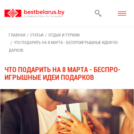
ГЛАВ­НАЯ
СТА­ТЬИ
ОТ­ДЫХ И ТУ­РИЗМ
ЧТО ПО­ДА­РИТЬ НА 8 МАР­ТА - БЕС­ПРО­ИГ­РЫШ­НЫЕ ИДЕИ ПО­
ДАР­КОВ
ЧТО ПО­ДА­РИТЬ НА 8 МАР­ТА - БЕС­ПРО­
ИГ­РЫШ­НЫЕ ИДЕИ ПО­ДАР­КОВ