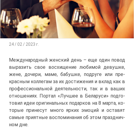
24 / 02 / 2023 г.
Меж­ду­на­род­ный жен­ский день – еще один по­вод
вы­ра­зить свое вос­хи­ще­ние лю­би­мой де­вуш­ке,
жене, до­че­ри, ма­ме, ба­буш­ке, по­дру­ге или пре­
крас­ным кол­ле­гам за их до­сти­же­ния и вклад как в
про­фес­си­о­наль­ной де­я­тель­но­сти, так и в ва­ших
от­но­ше­ни­ях. Пор­тал «Луч­шее в Бе­ла­ру­си» под­го­
то­вил идеи ори­ги­наль­ных по­дар­ков на 8 мар­та, ко­
то­рые при­не­сут мно­го яр­ких эмо­ций и оста­вят
са­мые при­ят­ные вос­по­ми­на­ния об этом празд­нич­
ном дне.