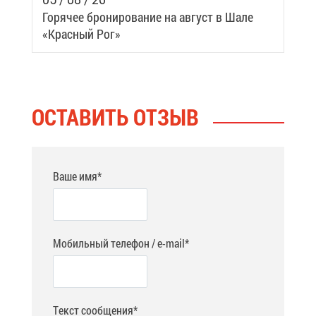
Го­ря­чее бро­ни­ро­ва­ние на ав­густ в Ша­ле
«Крас­ный Рог»
ОСТА­ВИТЬ ОТ­ЗЫВ
Ваше имя*
Мобильный телефон / e-mail*
Текст сообщения*