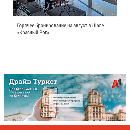
Го­ря­чее бро­ни­ро­ва­ние на ав­густ в Ша­ле
«Крас­ный Рог»