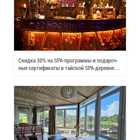
Скид­ка 30% на SPA-про­грам­мы и по­да­роч­
ные сер­ти­фи­ка­ты в тай­ской SPA-де­ревне
Samui