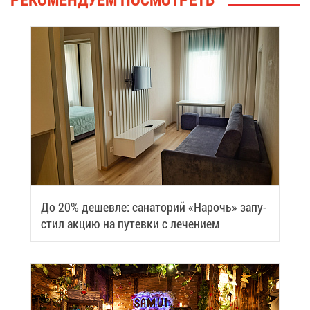
До 20% де­шев­ле: са­на­то­рий «На­рочь» за­пу­
стил ак­цию на пу­тев­ки с ле­че­ни­ем