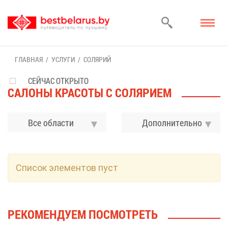
ГЛАВ­НАЯ
УСЛУ­ГИ
СО­ЛЯ­РИЙ
СЕЙЧАС ОТКРЫТО
СА­ЛО­НЫ КРА­СО­ТЫ С СО­ЛЯ­РИ­ЕМ
Все области
До­пол­ни­тель­но
Спи­сок эле­мен­тов пуст
РЕ­КО­МЕН­ДУ­ЕМ ПО­СМОТ­РЕТЬ