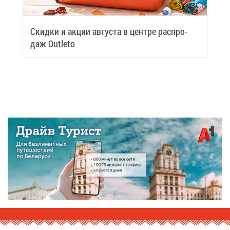
Скид­ки и ак­ции ав­гу­ста в цен­тре рас­про­
даж Outleto