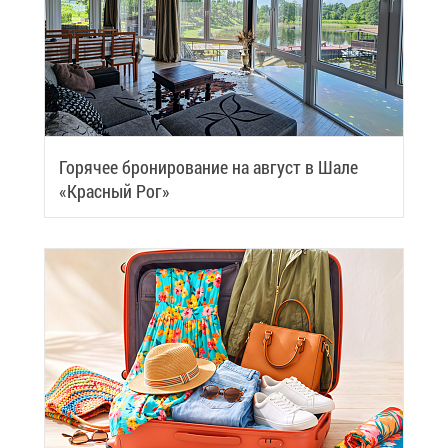
Го­ря­чее бро­ни­ро­ва­ние на ав­густ в Ша­ле
«Крас­ный Рог»