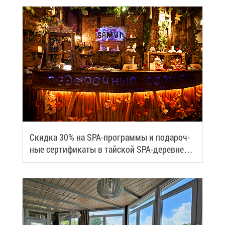
Скид­ка 30% на SPA-про­грам­мы и по­да­роч­
ные сер­ти­фи­ка­ты в тай­ской SPA-де­ревне
Samui