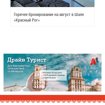
Го­ря­чее бро­ни­ро­ва­ние на ав­густ в Ша­ле
«Крас­ный Рог»