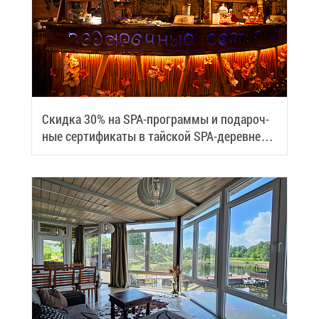
Скид­ка 30% на SPA-про­грам­мы и по­да­роч­
ные сер­ти­фи­ка­ты в тай­ской SPA-де­ревне
Samui