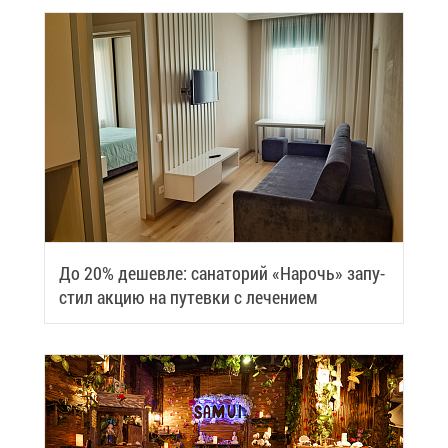
До 20% де­шев­ле: са­на­то­рий «На­рочь» за­пу­
стил ак­цию на пу­тев­ки с ле­че­ни­ем