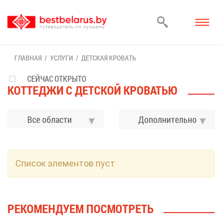
ГЛАВ­НАЯ
УСЛУ­ГИ
ДЕТ­СКАЯ КРО­ВАТЬ
СЕЙЧАС ОТКРЫТО
КОТ­ТЕ­ДЖИ С ДЕТ­СКОЙ КРО­ВА­ТЬЮ
Все области
До­пол­ни­тель­но
Спи­сок эле­мен­тов пуст
РЕ­КО­МЕН­ДУ­ЕМ ПО­СМОТ­РЕТЬ