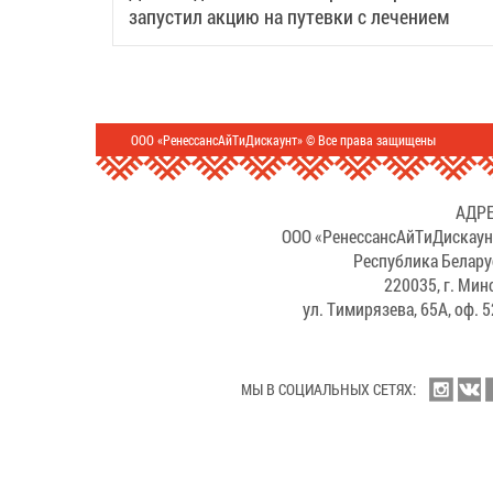
запустил акцию на путевки с лечением
ООО «РенессансАйТиДискаунт» © Все права защищены
АДРЕ
ООО «РенессансАйТиДискаун
Республика Белару
220035, г. Мин
ул. Тимирязева, 65А, оф. 
МЫ В СОЦИАЛЬНЫХ СЕТЯХ: