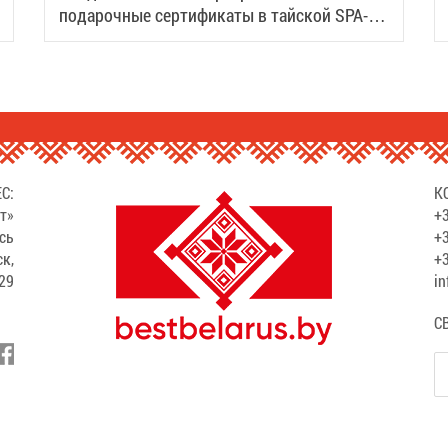
подарочные сертификаты в тайской SPA-
деревне Samui
С:
К
т»
+3
сь
+3
ск,
+3
529
in
С