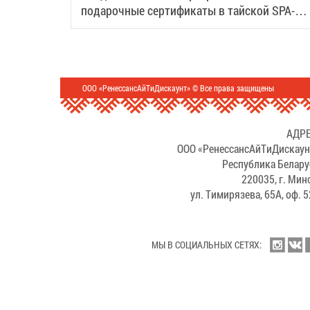
подарочные сертификаты в тайской SPA-
деревне Samui
ООО «РенессансАйТиДискаунт» © Все права защищены
АДРЕ
ООО «РенессансАйТиДискаун
Республика Белару
220035, г. Мин
ул. Тимирязева, 65А, оф. 
МЫ В СОЦИАЛЬНЫХ СЕТЯХ: