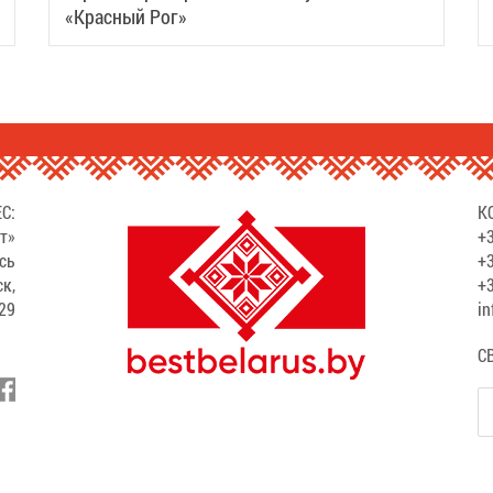
«Красный Рог»
С:
К
т»
+3
сь
+3
ск,
+3
529
in
С