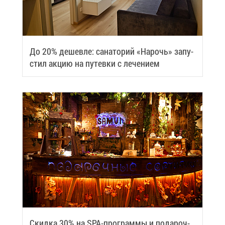
До 20% де­шев­ле: са­на­то­рий «На­рочь» за­пу­
стил ак­цию на пу­тев­ки с ле­че­ни­ем
Скид­ка 30% на SPA-про­грам­мы и по­да­роч­