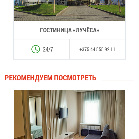
ГО­СТИ­НИ­ЦА «ЛУ­ЧЁ­СА»
24/7
+375 44 555 92 11
РЕ­КО­МЕН­ДУ­ЕМ ПО­СМОТ­РЕТЬ