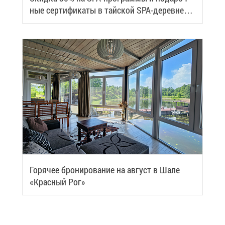
ные сер­ти­фи­ка­ты в тай­ской SPA-де­ревне
Samui
Го­ря­чее бро­ни­ро­ва­ние на ав­густ в Ша­ле
«Крас­ный Рог»