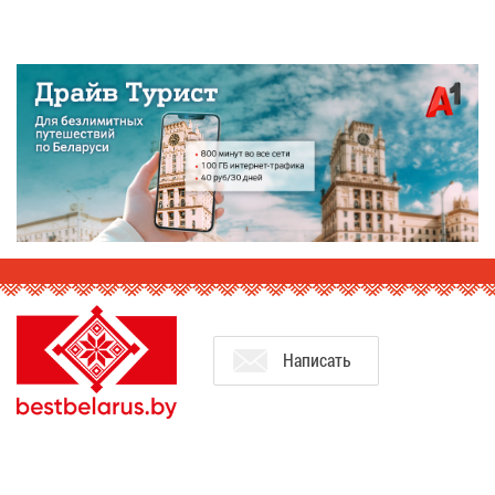
На­пи­сать