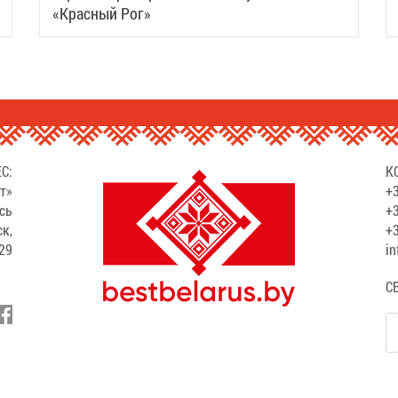
«Красный Рог»
С:
К
т»
+3
сь
+3
ск,
+3
529
in
С