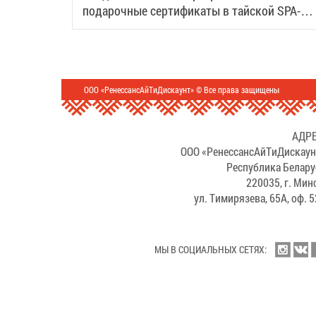
подарочные сертификаты в тайской SPA-
деревне Samui
ООО «РенессансАйТиДискаунт» © Все права защищены
АДРЕ
ООО «РенессансАйТиДискаун
Республика Белару
220035, г. Мин
ул. Тимирязева, 65А, оф. 
МЫ В СОЦИАЛЬНЫХ СЕТЯХ: