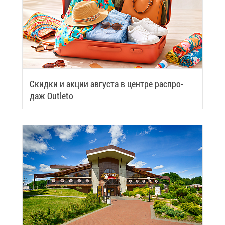
Скид­ки и ак­ции ав­гу­ста в цен­тре рас­про­
даж Outleto