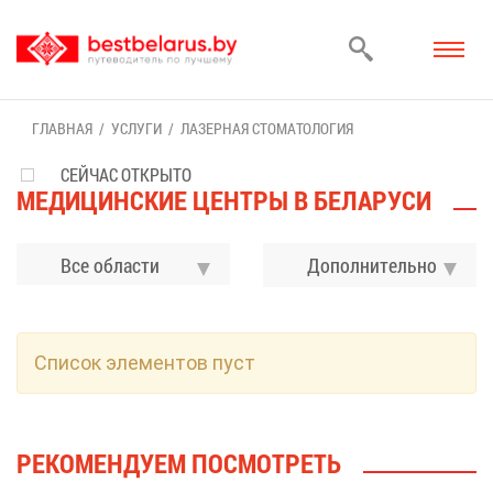
ГЛАВ­НАЯ
УСЛУ­ГИ
ЛА­ЗЕР­НАЯ СТО­МА­ТО­ЛО­ГИЯ
СЕЙЧАС ОТКРЫТО
МЕ­ДИ­ЦИН­СКИЕ ЦЕН­ТРЫ В БЕ­ЛА­РУ­СИ
Все области
До­пол­ни­тель­но
Спи­сок эле­мен­тов пуст
РЕ­КО­МЕН­ДУ­ЕМ ПО­СМОТ­РЕТЬ