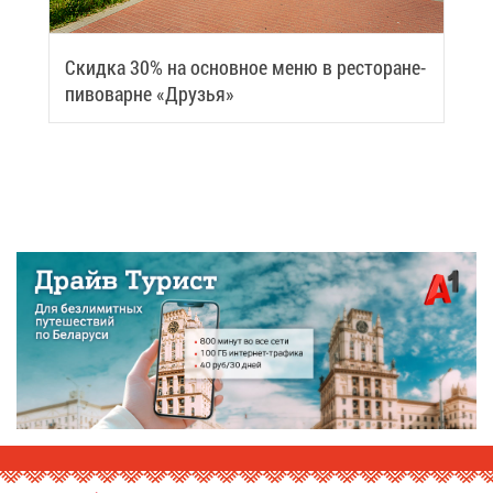
Скид­ка 30% на ос­нов­ное ме­ню в ре­сто­ране-
пи­во­варне «Дру­зья»