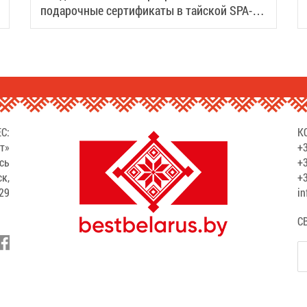
подарочные сертификаты в тайской SPA-
деревне Samui
С:
К
т»
+3
сь
+3
ск,
+3
529
in
С