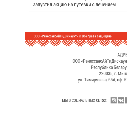
запустил акцию на путевки с лечением
ООО «РенессансАйТиДискаунт» © Все права защищены
АДРЕ
ООО «РенессансАйТиДискаун
Республика Белару
220035, г. Мин
ул. Тимирязева, 65А, оф. 
МЫ В СОЦИАЛЬНЫХ СЕТЯХ: