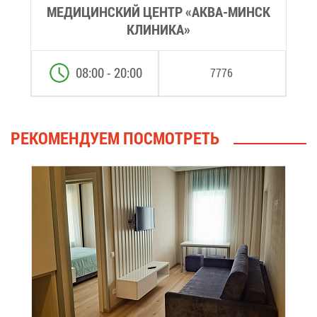
МЕ­ДИ­ЦИН­СКИЙ ЦЕНТР «АК­ВА-МИНСК
КЛИ­НИ­КА»
08:00 - 20:00
7776
РЕ­КО­МЕН­ДУ­ЕМ ПО­СМОТ­РЕТЬ