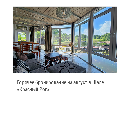
Го­ря­чее бро­ни­ро­ва­ние на ав­густ в Ша­ле
«Крас­ный Рог»