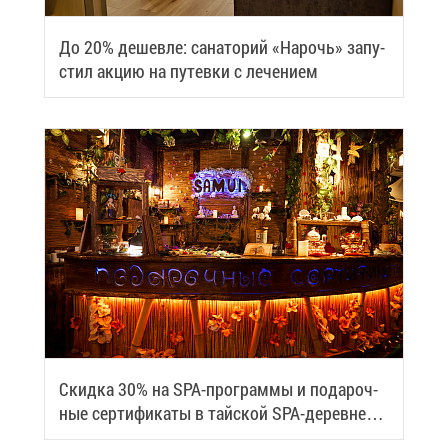
До 20% де­шев­ле: са­на­то­рий «На­рочь» за­пу­
стил ак­цию на пу­тев­ки с ле­че­ни­ем
Скид­ка 30% на SPA-про­грам­мы и по­да­роч­
ные сер­ти­фи­ка­ты в тай­ской SPA-де­ревне
Samui