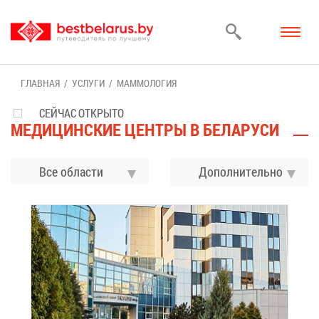
ГЛАВ­НАЯ
УСЛУ­ГИ
МАМ­МО­ЛО­ГИЯ
СЕЙЧАС ОТКРЫТО
МЕ­ДИ­ЦИН­СКИЕ ЦЕН­ТРЫ В БЕ­ЛА­РУ­СИ
Все области
До­пол­ни­тель­но