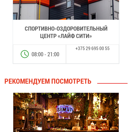
СПОР­ТИВ­НО-ОЗДО­РО­ВИ­ТЕЛЬ­НЫЙ
ЦЕНТР «ЛАЙФ СИ­ТИ»
+375 29 695 00 55
08:00 - 21:00
РЕ­КО­МЕН­ДУ­ЕМ ПО­СМОТ­РЕТЬ