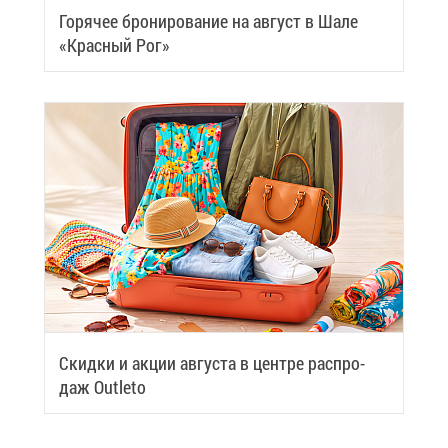
Го­ря­чее бро­ни­ро­ва­ние на ав­густ в Ша­ле
«Крас­ный Рог»
Скид­ки и ак­ции ав­гу­ста в цен­тре рас­про­
даж Outleto