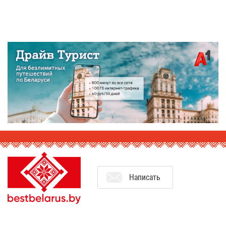
На­пи­сать