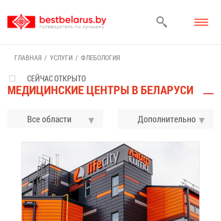
ГЛАВ­НАЯ
УСЛУ­ГИ
ФЛЕ­БО­ЛО­ГИЯ
СЕЙЧАС ОТКРЫТО
МЕ­ДИ­ЦИН­СКИЕ ЦЕН­ТРЫ В БЕ­ЛА­РУ­СИ
Все области
До­пол­ни­тель­но