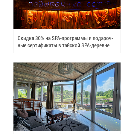
Скид­ка 30% на SPA-про­грам­мы и по­да­роч­
ные сер­ти­фи­ка­ты в тай­ской SPA-де­ревне
Samui