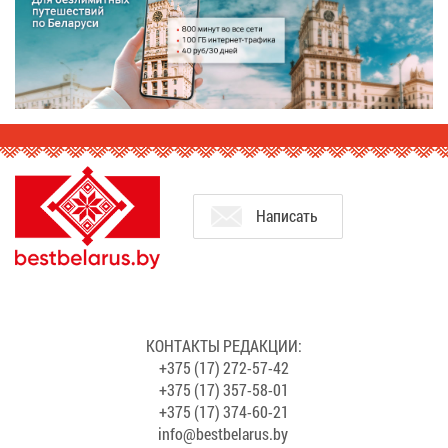
На­пи­сать
КОН­ТАК­ТЫ РЕ­ДАК­ЦИИ:
+375 (17) 272-57-42
+375 (17) 357-58-01
+375 (17) 374-60-21
info@​bes​tbel​arus.​by