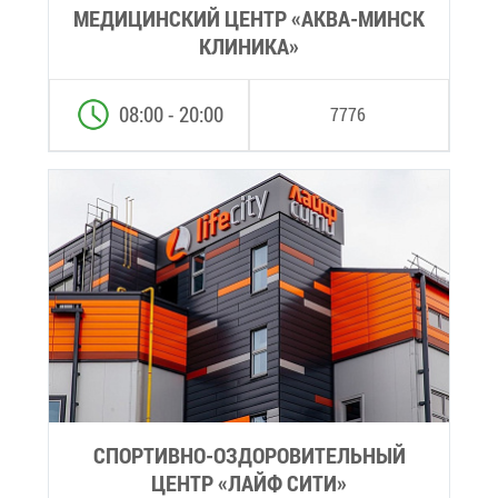
МЕ­ДИ­ЦИН­СКИЙ ЦЕНТР «АК­ВА-МИНСК
КЛИ­НИ­КА»
08:00 - 20:00
7776
СПОР­ТИВ­НО-ОЗДО­РО­ВИ­ТЕЛЬ­НЫЙ
ЦЕНТР «ЛАЙФ СИ­ТИ»