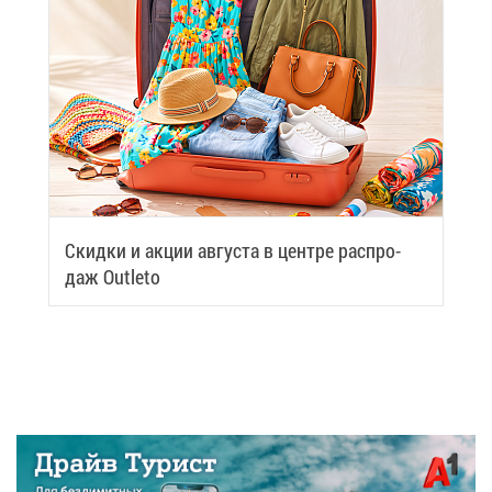
Скид­ки и ак­ции ав­гу­ста в цен­тре рас­про­
даж Outleto