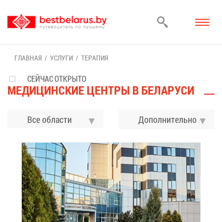
ГЛАВ­НАЯ
УСЛУ­ГИ
ТЕ­РА­ПИЯ
СЕЙЧАС ОТКРЫТО
МЕ­ДИ­ЦИН­СКИЕ ЦЕН­ТРЫ В БЕ­ЛА­РУ­СИ
Все области
До­пол­ни­тель­но