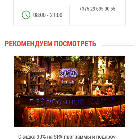
+375 29 695 00 55
08:00 - 21:00
РЕ­КО­МЕН­ДУ­ЕМ ПО­СМОТ­РЕТЬ
Скид­ка 30% на SPA-про­грам­мы и по­да­роч­