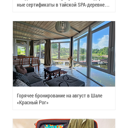
ные сер­ти­фи­ка­ты в тай­ской SPA-де­ревне
Samui
Го­ря­чее бро­ни­ро­ва­ние на ав­густ в Ша­ле
«Крас­ный Рог»