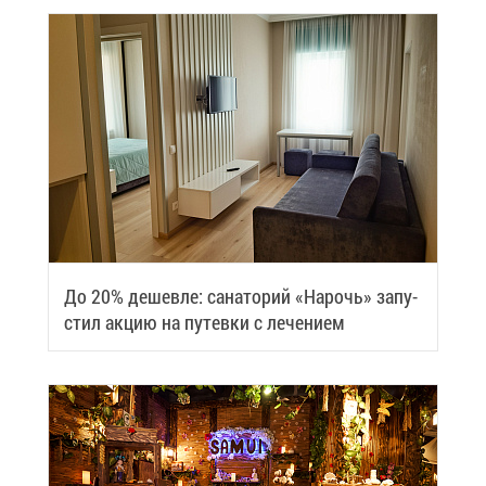
До 20% де­шев­ле: са­на­то­рий «На­рочь» за­пу­
стил ак­цию на пу­тев­ки с ле­че­ни­ем