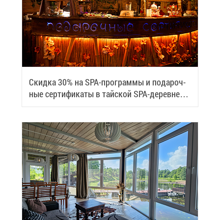
Скид­ка 30% на SPA-про­грам­мы и по­да­роч­
ные сер­ти­фи­ка­ты в тай­ской SPA-де­ревне
Samui