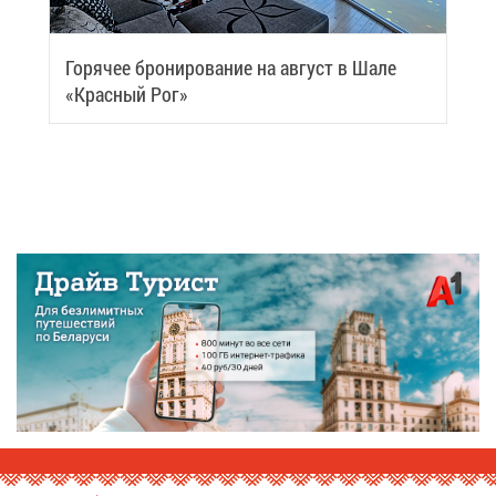
Го­ря­чее бро­ни­ро­ва­ние на ав­густ в Ша­ле
«Крас­ный Рог»