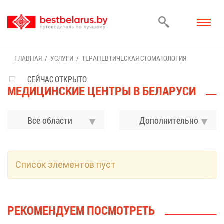
ГЛАВ­НАЯ
УСЛУ­ГИ
ТЕ­РА­ПЕВ­ТИ­ЧЕ­СКАЯ СТО­МА­ТО­ЛО­ГИЯ
СЕЙЧАС ОТКРЫТО
МЕ­ДИ­ЦИН­СКИЕ ЦЕН­ТРЫ В БЕ­ЛА­РУ­СИ
Все области
До­пол­ни­тель­но
Спи­сок эле­мен­тов пуст
РЕ­КО­МЕН­ДУ­ЕМ ПО­СМОТ­РЕТЬ