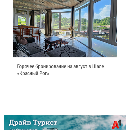
Го­ря­чее бро­ни­ро­ва­ние на ав­густ в Ша­ле
«Крас­ный Рог»