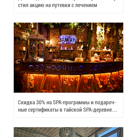
стил ак­цию на пу­тев­ки с ле­че­ни­ем
Скид­ка 30% на SPA-про­грам­мы и по­да­роч­
ные сер­ти­фи­ка­ты в тай­ской SPA-де­ревне
Samui