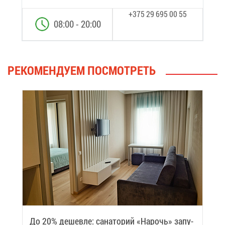
+375 29 695 00 55
08:00 - 20:00
РЕ­КО­МЕН­ДУ­ЕМ ПО­СМОТ­РЕТЬ
До 20% де­шев­ле: са­на­то­рий «На­рочь» за­пу­