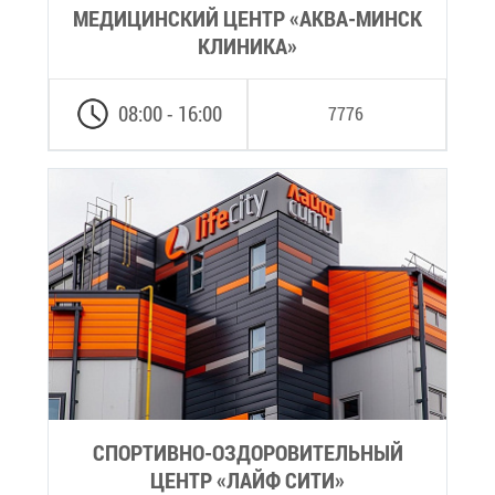
МЕ­ДИ­ЦИН­СКИЙ ЦЕНТР «АК­ВА-МИНСК
КЛИ­НИ­КА»
08:00 - 16:00
7776
СПОР­ТИВ­НО-ОЗДО­РО­ВИ­ТЕЛЬ­НЫЙ
ЦЕНТР «ЛАЙФ СИ­ТИ»