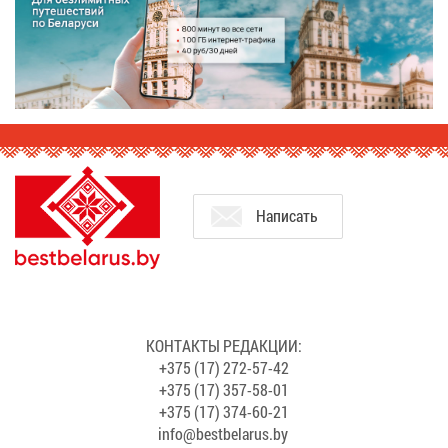
На­пи­сать
КОН­ТАК­ТЫ РЕ­ДАК­ЦИИ:
+375 (17) 272-57-42
+375 (17) 357-58-01
+375 (17) 374-60-21
info@​bes​tbel​arus.​by