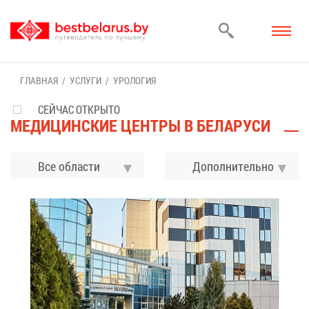
ГЛАВ­НАЯ
УСЛУ­ГИ
УРО­ЛО­ГИЯ
СЕЙЧАС ОТКРЫТО
МЕ­ДИ­ЦИН­СКИЕ ЦЕН­ТРЫ В БЕ­ЛА­РУ­СИ
Все области
До­пол­ни­тель­но