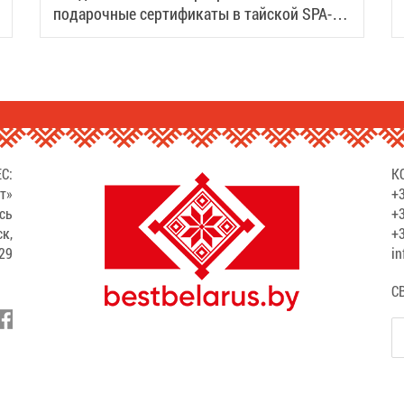
подарочные сертификаты в тайской SPA-
деревне Samui
С:
К
т»
+3
сь
+3
ск,
+3
529
in
С