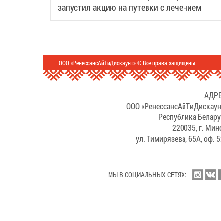
запустил акцию на путевки с лечением
ООО «РенессансАйТиДискаунт» © Все права защищены
АДРЕ
ООО «РенессансАйТиДискаун
Республика Белару
220035, г. Мин
ул. Тимирязева, 65А, оф. 
МЫ В СОЦИАЛЬНЫХ СЕТЯХ: