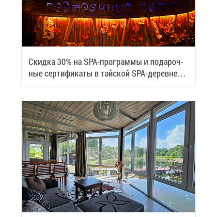
Скид­ка 30% на SPA-про­грам­мы и по­да­роч­
ные сер­ти­фи­ка­ты в тай­ской SPA-де­ревне
Samui