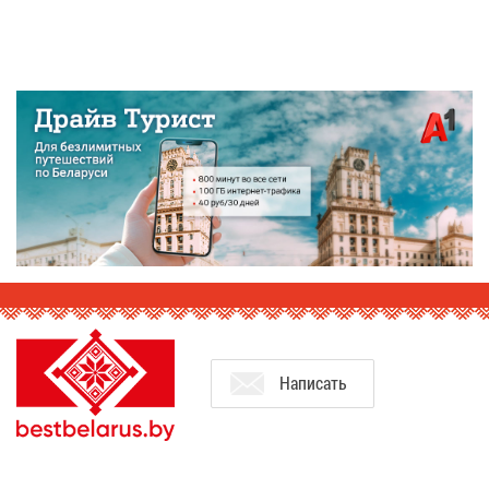
На­пи­сать