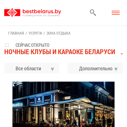
ГЛАВ­НАЯ
УСЛУ­ГИ
ЗО­НА ОТ­ДЫ­ХА
СЕЙЧАС ОТКРЫТО
НОЧ­НЫЕ КЛУ­БЫ И КА­РА­ОКЕ БЕ­ЛА­РУ­СИ
Все области
До­пол­ни­тель­но