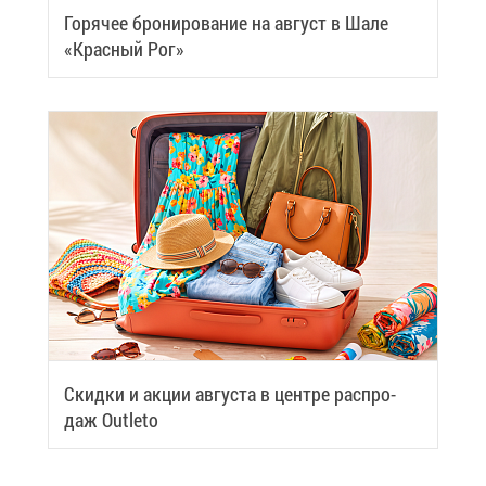
Го­ря­чее бро­ни­ро­ва­ние на ав­густ в Ша­ле
«Крас­ный Рог»
Скид­ки и ак­ции ав­гу­ста в цен­тре рас­про­
даж Outleto