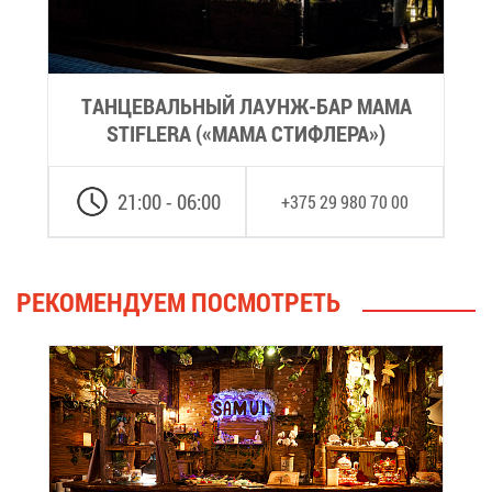
ТАН­ЦЕ­ВАЛЬ­НЫЙ ЛА­У­НЖ-БАР MAMA
STIFLERA («МА­МА СТИ­Ф­ЛЕ­РА»)
21:00 - 06:00
+375 29 980 70 00
РЕ­КО­МЕН­ДУ­ЕМ ПО­СМОТ­РЕТЬ