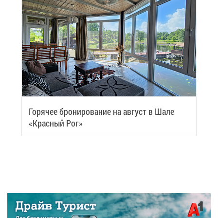
Го­ря­чее бро­ни­ро­ва­ние на ав­густ в Ша­ле
«Крас­ный Рог»