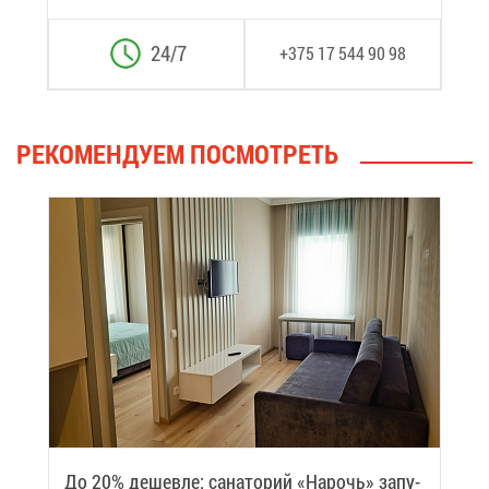
24/7
+375 17 544 90 98
РЕ­КО­МЕН­ДУ­ЕМ ПО­СМОТ­РЕТЬ
До 20% де­шев­ле: са­на­то­рий «На­рочь» за­пу­