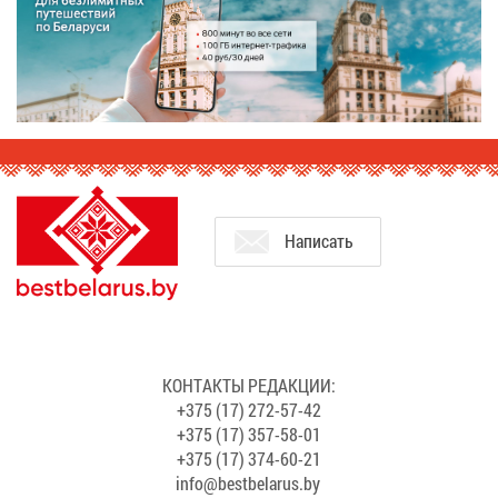
На­пи­сать
КОН­ТАК­ТЫ РЕ­ДАК­ЦИИ:
+375 (17) 272-57-42
+375 (17) 357-58-01
+375 (17) 374-60-21
info@​bes​tbel​arus.​by