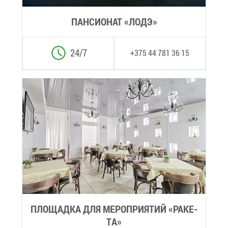
ПАН­СИ­О­НАТ «ЛОДЭ»
24/7
+375 44 781 36 15
ПЛО­ЩАД­КА ДЛЯ МЕ­РО­ПРИ­Я­ТИЙ «РА­КЕ­
ТА»