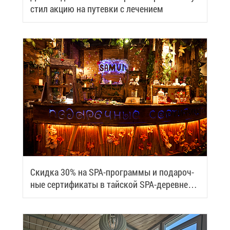
стил ак­цию на пу­тев­ки с ле­че­ни­ем
Скид­ка 30% на SPA-про­грам­мы и по­да­роч­
ные сер­ти­фи­ка­ты в тай­ской SPA-де­ревне
Samui