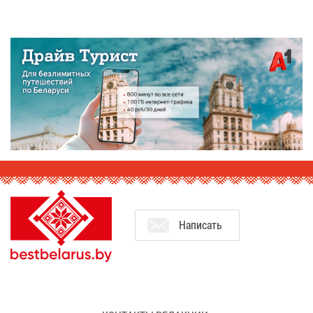
На­пи­сать