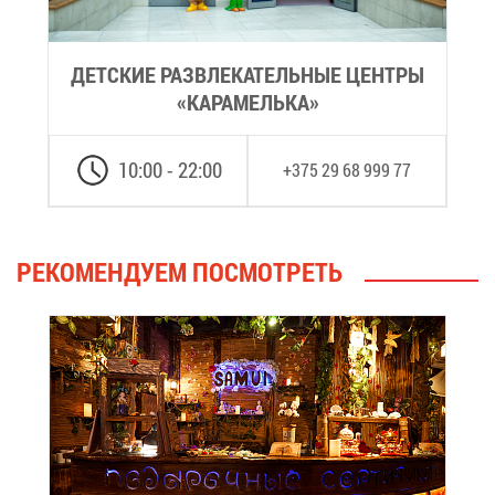
ДЕТ­СКИЕ РАЗ­ВЛЕ­КА­ТЕЛЬ­НЫЕ ЦЕН­ТРЫ
«КА­РА­МЕЛЬ­КА»
10:00 - 22:00
+375 29 68 999 77
РЕ­КО­МЕН­ДУ­ЕМ ПО­СМОТ­РЕТЬ