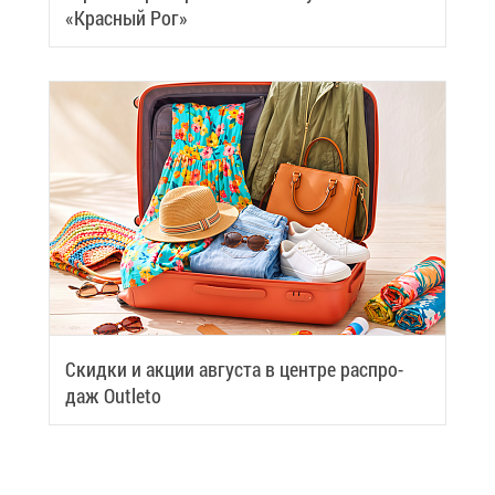
«Крас­ный Рог»
Скид­ки и ак­ции ав­гу­ста в цен­тре рас­про­
даж Outleto