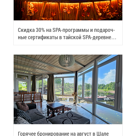
Скид­ка 30% на SPA-про­грам­мы и по­да­роч­
ные сер­ти­фи­ка­ты в тай­ской SPA-де­ревне
Samui
Го­ря­чее бро­ни­ро­ва­ние на ав­густ в Ша­ле