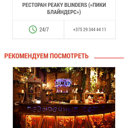
РЕ­СТО­РАН PEAKY BLINDERS («ПИ­КИ
БЛАЙН­ДЕРС»)
24/7
+375 29 344 44 11
РЕ­КО­МЕН­ДУ­ЕМ ПО­СМОТ­РЕТЬ