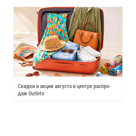
Скид­ки и ак­ции ав­гу­ста в цен­тре рас­про­
даж Outleto