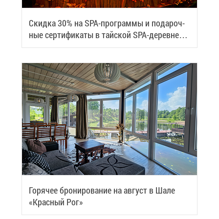
Скид­ка 30% на SPA-про­грам­мы и по­да­роч­
ные сер­ти­фи­ка­ты в тай­ской SPA-де­ревне
Samui
Го­ря­чее бро­ни­ро­ва­ние на ав­густ в Ша­ле
«Крас­ный Рог»