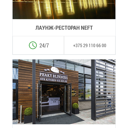
ЛА­У­НЖ-РЕ­СТО­РАН NEFT
24/7
+375 29 110 66 00