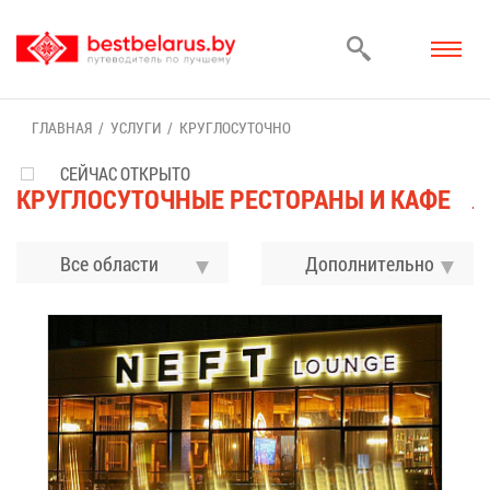
ГЛАВ­НАЯ
УСЛУ­ГИ
КРУГ­ЛО­СУ­ТОЧ­НО
СЕЙЧАС ОТКРЫТО
КРУГ­ЛО­СУ­ТОЧ­НЫЕ РЕ­СТО­РА­НЫ И КА­ФЕ
Все области
До­пол­ни­тель­но