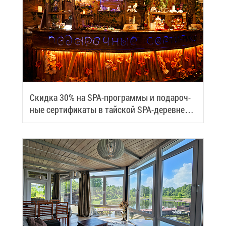
Скид­ка 30% на SPA-про­грам­мы и по­да­роч­
ные сер­ти­фи­ка­ты в тай­ской SPA-де­ревне
Samui