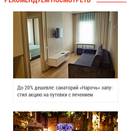
До 20% де­шев­ле: са­на­то­рий «На­рочь» за­пу­
стил ак­цию на пу­тев­ки с ле­че­ни­ем