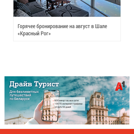
Го­ря­чее бро­ни­ро­ва­ние на ав­густ в Ша­ле
«Крас­ный Рог»