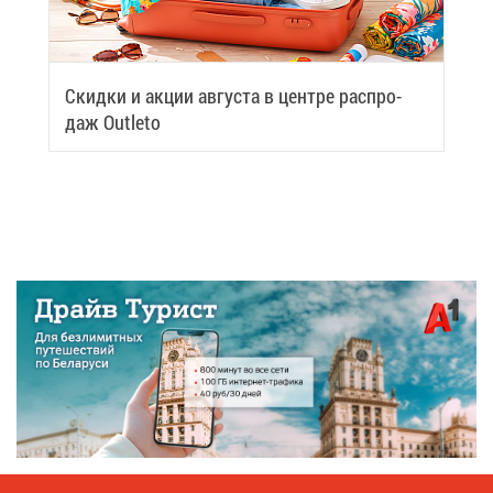
Скид­ки и ак­ции ав­гу­ста в цен­тре рас­про­
даж Outleto