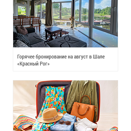
Го­ря­чее бро­ни­ро­ва­ние на ав­густ в Ша­ле
«Крас­ный Рог»