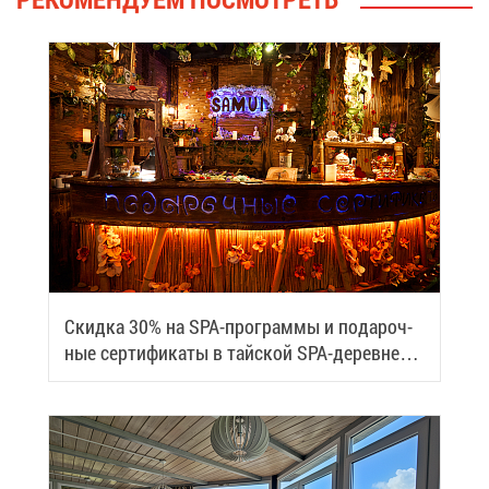
Скид­ка 30% на SPA-про­грам­мы и по­да­роч­
ные сер­ти­фи­ка­ты в тай­ской SPA-де­ревне
Samui