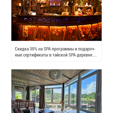
Скид­ка 30% на SPA-про­грам­мы и по­да­роч­
ные сер­ти­фи­ка­ты в тай­ской SPA-де­ревне
Samui