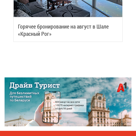
Го­ря­чее бро­ни­ро­ва­ние на ав­густ в Ша­ле
«Крас­ный Рог»