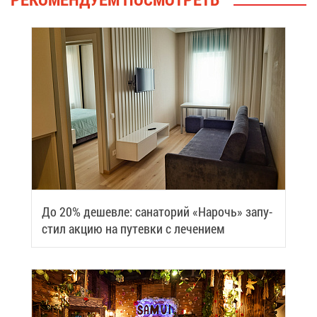
До 20% де­шев­ле: са­на­то­рий «На­рочь» за­пу­
стил ак­цию на пу­тев­ки с ле­че­ни­ем