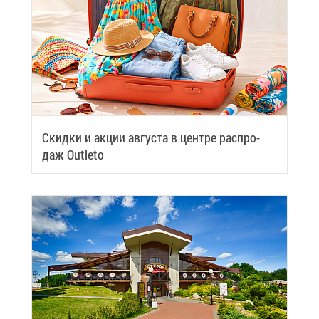
Скид­ки и ак­ции ав­гу­ста в цен­тре рас­про­
даж Outleto