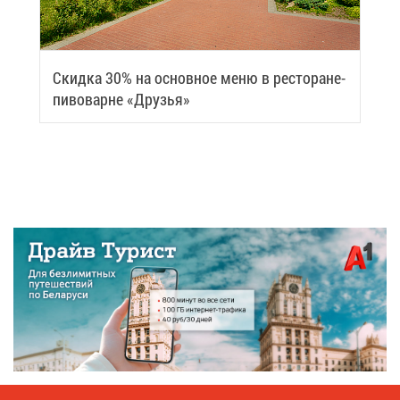
Скид­ка 30% на ос­нов­ное ме­ню в ре­сто­ране-
пи­во­варне «Дру­зья»