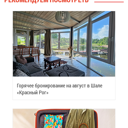
Го­ря­чее бро­ни­ро­ва­ние на ав­густ в Ша­ле
«Крас­ный Рог»