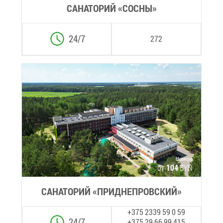
СА­НА­ТО­РИЙ «СОС­НЫ»
24/7
272
Но­ме­ра
от
104
BYN
СА­НА­ТО­РИЙ «ПРИ­ДНЕ­ПРОВ­СКИЙ»
+375 2339 59 0 59
24/7
+375 29 66 99 415