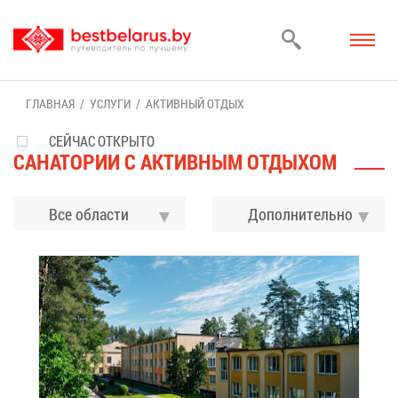
ГЛАВ­НАЯ
УСЛУ­ГИ
АК­ТИВ­НЫЙ ОТ­ДЫХ
СЕЙЧАС ОТКРЫТО
СА­НА­ТО­РИИ С АК­ТИВ­НЫМ ОТ­ДЫ­ХОМ
Все области
До­пол­ни­тель­но