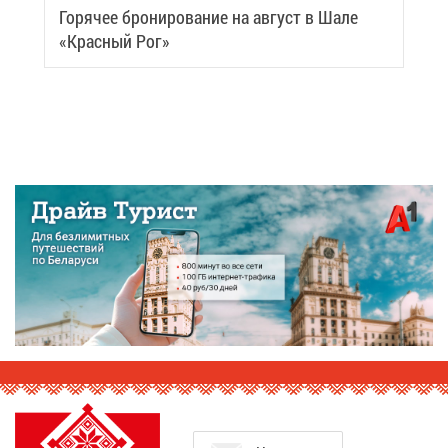
Го­ря­чее бро­ни­ро­ва­ние на ав­густ в Ша­ле
«Крас­ный Рог»