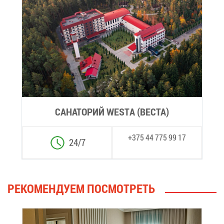
СА­НА­ТО­РИЙ WESTA (ВЕ­СТА)
+375 44 775 99 17
24/7
РЕ­КО­МЕН­ДУ­ЕМ ПО­СМОТ­РЕТЬ