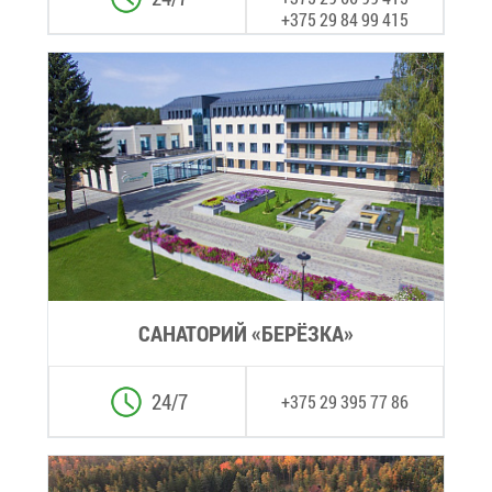
+375 29 84 99 415
СА­НА­ТО­РИЙ «БЕ­РЁЗ­КА»
24/7
+375 29 395 77 86