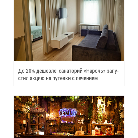
До 20% де­шев­ле: са­на­то­рий «На­рочь» за­пу­
стил ак­цию на пу­тев­ки с ле­че­ни­ем