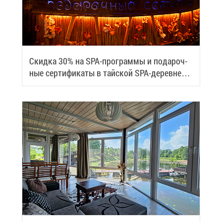
Скид­ка 30% на SPA-про­грам­мы и по­да­роч­
ные сер­ти­фи­ка­ты в тай­ской SPA-де­ревне
Samui