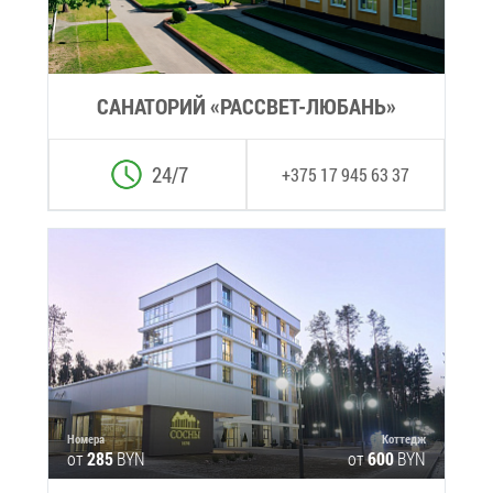
СА­НА­ТО­РИЙ «РАС­СВЕТ-ЛЮ­БАНЬ»
24/7
+375 17 945 63 37
Но­ме­ра
Кот­тедж
от
285
BYN
от
600
BYN