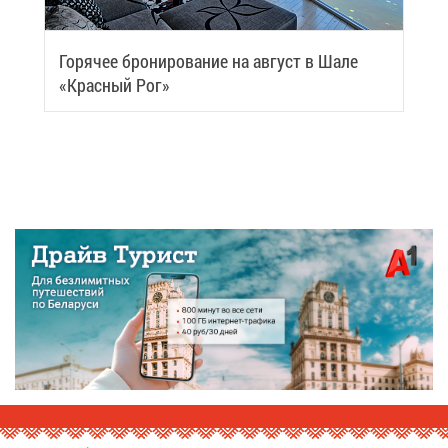
Го­ря­чее бро­ни­ро­ва­ние на ав­густ в Ша­ле
«Крас­ный Рог»