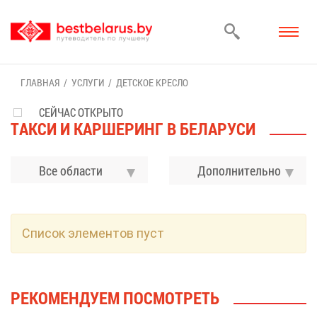
ГЛАВ­НАЯ
УСЛУ­ГИ
ДЕТ­СКОЕ КРЕС­ЛО
СЕЙЧАС ОТКРЫТО
ТАК­СИ И КАР­ШЕ­РИНГ В БЕ­ЛА­РУ­СИ
Все области
До­пол­ни­тель­но
Спи­сок эле­мен­тов пуст
РЕ­КО­МЕН­ДУ­ЕМ ПО­СМОТ­РЕТЬ