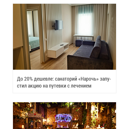
До 20% де­шев­ле: са­на­то­рий «На­рочь» за­пу­
стил ак­цию на пу­тев­ки с ле­че­ни­ем