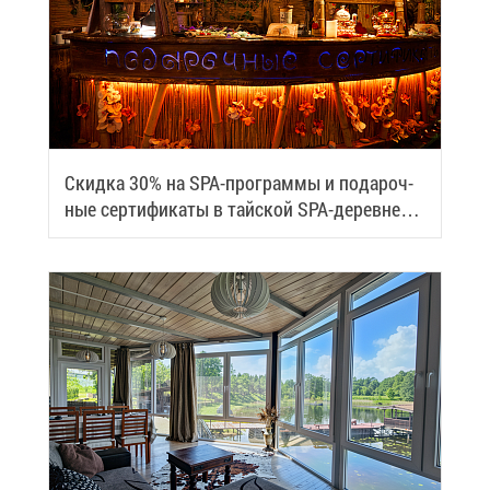
Скид­ка 30% на SPA-про­грам­мы и по­да­роч­
ные сер­ти­фи­ка­ты в тай­ской SPA-де­ревне
Samui