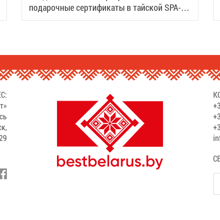
подарочные сертификаты в тайской SPA-
деревне Samui
С:
К
т»
+3
сь
+3
ск,
+3
529
in
С