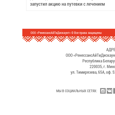
запустил акцию на путевки с лечением
ООО «РенессансАйТиДискаунт» © Все права защищены
АДРЕ
ООО «РенессансАйТиДискаун
Республика Белару
220035, г. Мин
ул. Тимирязева, 65А, оф. 
МЫ В СОЦИАЛЬНЫХ СЕТЯХ: