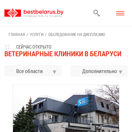
ГЛАВ­НАЯ
УСЛУ­ГИ
ОБ­СЛЕ­ДО­ВА­НИЕ НА ДИС­ПЛА­ЗИЮ
СЕЙЧАС ОТКРЫТО
ВЕ­ТЕ­РИ­НАР­НЫЕ КЛИ­НИ­КИ В БЕ­ЛА­РУ­СИ
Все области
До­пол­ни­тель­но