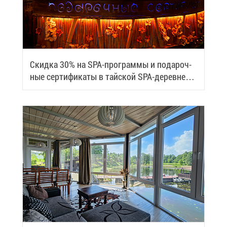
Скид­ка 30% на SPA-про­грам­мы и по­да­роч­
ные сер­ти­фи­ка­ты в тай­ской SPA-де­ревне
Samui