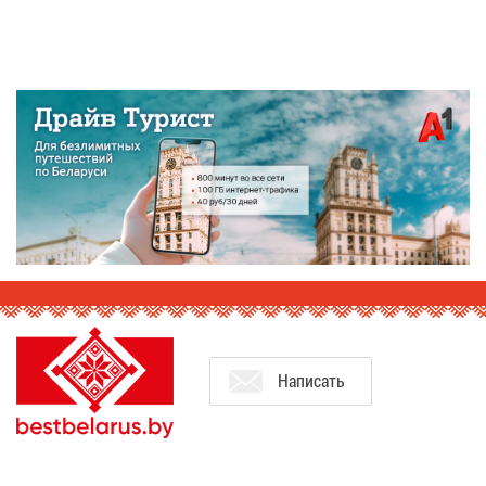
На­пи­сать