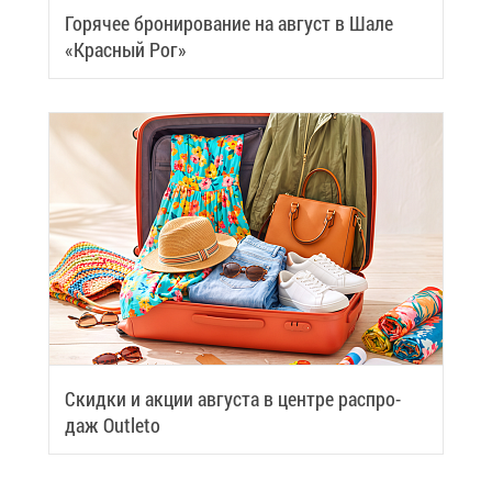
Го­ря­чее бро­ни­ро­ва­ние на ав­густ в Ша­ле
«Крас­ный Рог»
Скид­ки и ак­ции ав­гу­ста в цен­тре рас­про­
даж Outleto