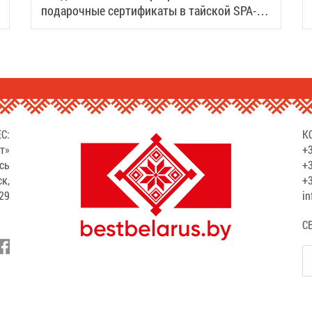
подарочные сертификаты в тайской SPA-
деревне Samui
С:
К
т»
+3
сь
+3
ск,
+3
529
in
С