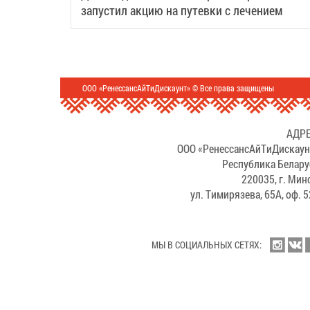
запустил акцию на путевки с лечением
ООО «РенессансАйТиДискаунт» © Все права защищены
АДРЕ
ООО «РенессансАйТиДискаун
Республика Белару
220035, г. Мин
ул. Тимирязева, 65А, оф. 
МЫ В СОЦИАЛЬНЫХ СЕТЯХ: