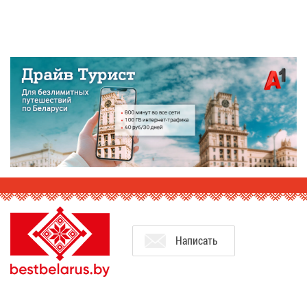
На­пи­сать