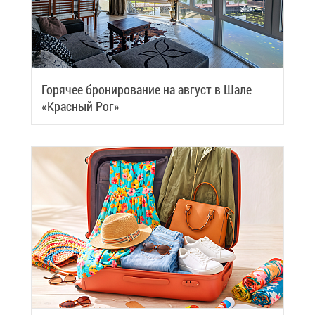
Го­ря­чее бро­ни­ро­ва­ние на ав­густ в Ша­ле
«Крас­ный Рог»