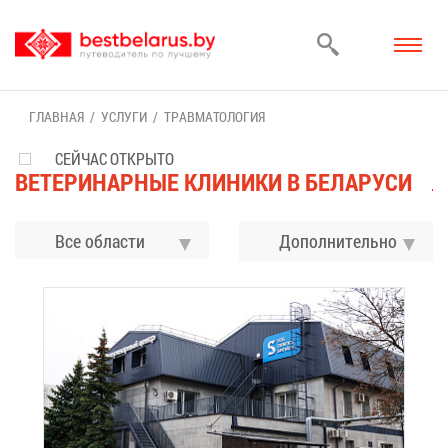
ГЛАВ­НАЯ
УСЛУ­ГИ
ТРАВ­МА­ТО­ЛО­ГИЯ
СЕЙЧАС ОТКРЫТО
ВЕ­ТЕ­РИ­НАР­НЫЕ КЛИ­НИ­КИ В БЕ­ЛА­РУ­СИ
Все области
До­пол­ни­тель­но