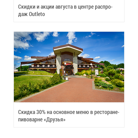
Скид­ки и ак­ции ав­гу­ста в цен­тре рас­про­
даж Outleto
Скид­ка 30% на ос­нов­ное ме­ню в ре­сто­ране-
пи­во­варне «Дру­зья»