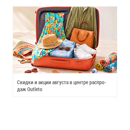
Скид­ки и ак­ции ав­гу­ста в цен­тре рас­про­
даж Outleto