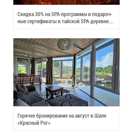
Скид­ка 30% на SPA-про­грам­мы и по­да­роч­
ные сер­ти­фи­ка­ты в тай­ской SPA-де­ревне
Samui
Го­ря­чее бро­ни­ро­ва­ние на ав­густ в Ша­ле
«Крас­ный Рог»