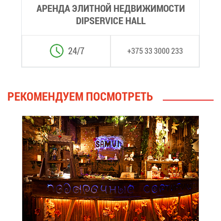
АРЕН­ДА ЭЛИТ­НОЙ НЕДВИ­ЖИ­МО­СТИ
DIPSERVICE HALL
24/7
+375 33 3000 233
РЕ­КО­МЕН­ДУ­ЕМ ПО­СМОТ­РЕТЬ