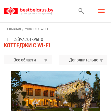
ГЛАВ­НАЯ
УСЛУ­ГИ
WI-FI
СЕЙЧАС ОТКРЫТО
КОТ­ТЕ­ДЖИ С WI-FI
Все области
До­пол­ни­тель­но