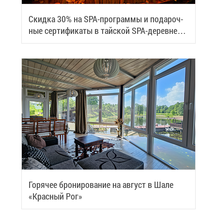
Скид­ка 30% на SPA-про­грам­мы и по­да­роч­
ные сер­ти­фи­ка­ты в тай­ской SPA-де­ревне
Samui
Го­ря­чее бро­ни­ро­ва­ние на ав­густ в Ша­ле
«Крас­ный Рог»