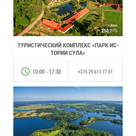
До­ма
от
250
BYN
ТУ­РИ­СТИ­ЧЕ­СКИЙ КОМ­ПЛЕКС «ПАРК ИС­
ТО­РИИ СУ­ЛА»
10:00 - 17:30
+375 29 613 77 01