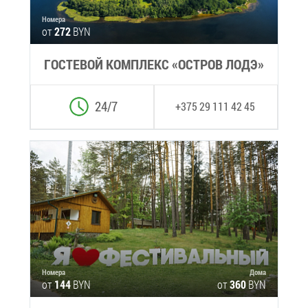
Но­ме­ра
от
272
BYN
ГО­СТЕ­ВОЙ КОМ­ПЛЕКС «ОСТ­РОВ ЛОДЭ»
24/7
+375 29 111 42 45
Но­ме­ра
До­ма
от
144
BYN
от
360
BYN