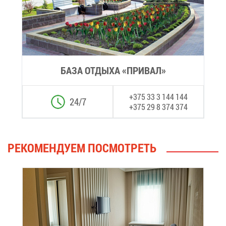
БА­ЗА ОТ­ДЫ­ХА «ПРИ­ВАЛ»
+375 33 3 144 144
24/7
+375 29 8 374 374
РЕ­КО­МЕН­ДУ­ЕМ ПО­СМОТ­РЕТЬ