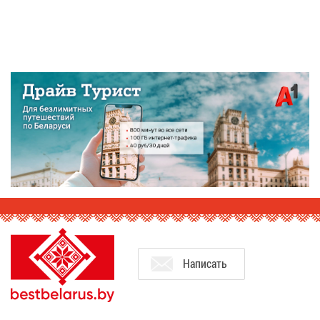
На­пи­сать