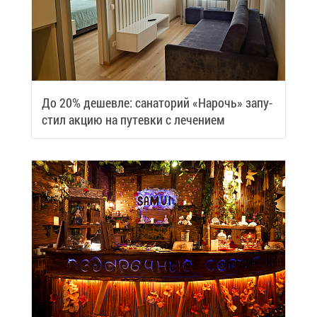
До 20% де­шев­ле: са­на­то­рий «На­рочь» за­пу­
стил ак­цию на пу­тев­ки с ле­че­ни­ем