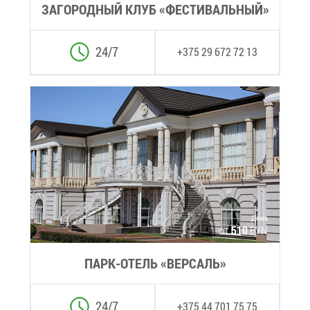
ЗА­ГО­РОД­НЫЙ КЛУБ «ФЕ­СТИ­ВАЛЬ­НЫЙ»
24/7
+375 29 672 72 13
До­ма
от
510
BYN
ПАРК-ОТЕЛЬ «ВЕР­САЛЬ»
24/7
+375 44 701 75 75