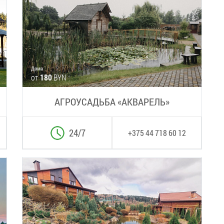
Дома
от
180
BYN
АГРОУСАДЬБА «АКВАРЕЛЬ»
24/7
+375 44 718 60 12