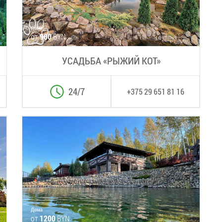
Дома
от
900
BYN
УСАДЬБА «РЫЖИЙ КОТ»
24/7
+375 29 651 81 16
Дома
от
1200
BYN