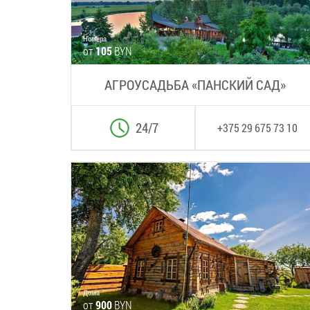
Номера
от
105
BYN
АГРОУСАДЬБА «ПАНСКИЙ САД»
24/7
+375 29 675 73 10
Дома
от
900
BYN